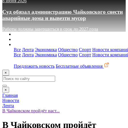
8 июня 2026
Суд обязал администрацию Чайковского снести
аварийные дома и вывезти мусор
Работы должны завершиться в срок до 2027 года
О сайте
Реклама
Контакты
Все
Лента
Экономика
Общество
Спорт
Новости компани
Все
Лента
Экономика
Общество
Спорт
Новости компани
Предложить новость
Бесплатные объявления
×
×
Главная
Новости
Лента
В Чайковском пройдёт наст...
В Чайковском пройдёт