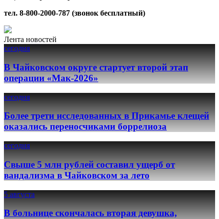
тел. 8-800-2000-787 (звонок бесплатный)
Лента новостей
сегодня
В Чайковском округе стартует второй этап
операции «Мак-2026»
сегодня
Более трети исследованных в Прикамье клещей
оказались переносчиками боррелиоза
сегодня
Свыше 5 млн рублей составил ущерб от
вандализма в Чайковском за лето
5 августа
В больнице скончалась вторая девушка,