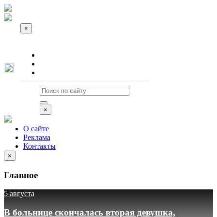
×
О сайте
Реклама
Контакты
×
О сайте
Реклама
Контакты
×
Главное
5 августа
В больнице скончалась вторая девушка,