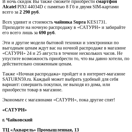
В ночь скидок Вы также сможете приобрести
смартфон
Alcatel
PIXI 44034D с памятью 8 Гб и двумя SIM-картами
всего за
2 290 руб
.
Всех удивит и стоимость
чайника Supra
KES1731.
Приходите на ночную распродажу в «САТУРН» и забирайте
его всего лишь за
690 руб
.
Эти и другие модели бытовой техники и электроники по
выгодным ценам ждут вас на ночной распродаже в магазине
«САТУРН» 24 и 25 августа в течение нескольких часов. Не
упустите возможность приобрести то, что вы давно хотели, по
действительно сниженным ценам.
Также «Ночная распродажа» пройдет и в интернет-магазине
SATURN59.ru. Каждый может выбрать удобный для себя
вариант: совершить покупки, не выходя из дома, или
приобрести товар в магазине.
Экономьте с магазинами «САТУРН», пока другие спят!
«САТУРН»
г. Чайковский
ТЦ «Акварель» Промышленная, 13