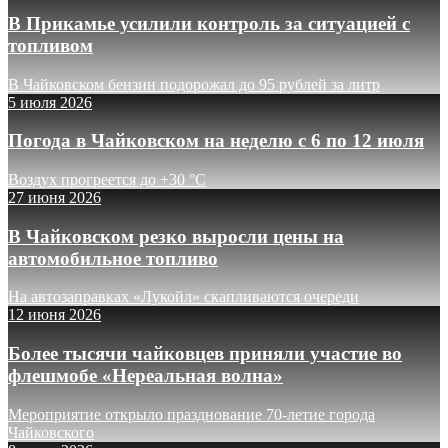
В Прикамье усилили контроль за ситуацией с
топливом
В Чайковском бензин подорожал до 95 рублей за литр
5 июля 2026
Погода в Чайковском на неделю с 6 по 12 июля
Воздух прогреется до +30 °C
27 июня 2026
В Чайковском резко выросли цены на
автомобильное топливо
На автозаправках «Лукойл» скапливаются очереди
12 июня 2026
Более тысячи чайковцев приняли участие во
флешмобе «Нереальная волна»
Мероприятие открыло празднование 70-летие города
Чайковского