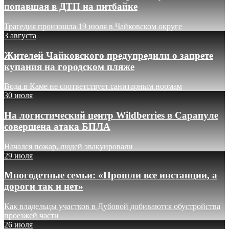
попавшая в ДТП на питбайке
Трагедия произошла 19 июля в Чайковском округе
3 августа
Жителей Чайковского предупредили о запрете
купания на городском пляже
Вода в Каме не соответствует санитарным нормам
30 июля
На логистический центр Wildberries в Сарапуле
совершена атака БПЛА
Начался пожар, людей эвакуировали
29 июля
Многодетные семьи: «Прошли все инстанции, а
дороги так и нет»
Как владельцы участков в Дубовой добиваются обустройства
проезжей части
26 июля