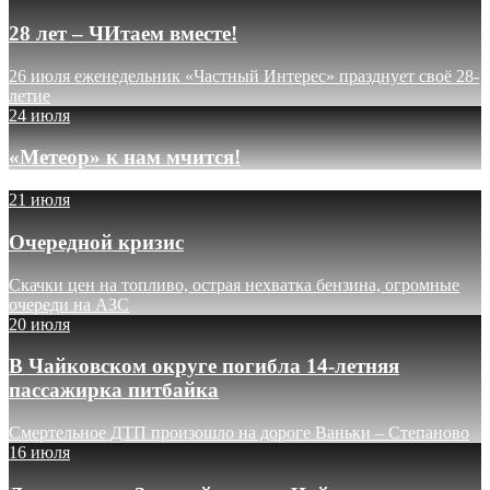
28 лет – ЧИтаем вместе!
26 июля еженедельник «Частный Интерес» празднует своё 28-
летие
24 июля
«Метеор» к нам мчится!
21 июля
Очередной кризис
Скачки цен на топливо, острая нехватка бензина, огромные
очереди на АЗС
20 июля
В Чайковском округе погибла 14-летняя
пассажирка питбайка
Смертельное ДТП произошло на дороге Ваньки – Степаново
16 июля