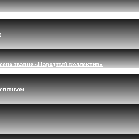
я
оено звание «Народный коллектив»
топливом