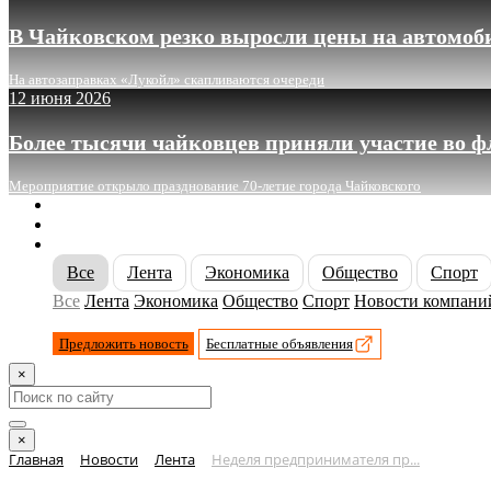
В Чайковском резко выросли цены на автомоб
На автозаправках «Лукойл» скапливаются очереди
12 июня 2026
Более тысячи чайковцев приняли участие во 
Мероприятие открыло празднование 70-летие города Чайковского
О сайте
Реклама
Контакты
Все
Лента
Экономика
Общество
Спорт
Все
Лента
Экономика
Общество
Спорт
Новости компани
Предложить новость
Бесплатные объявления
×
×
Главная
Новости
Лента
Неделя предпринимателя пр...