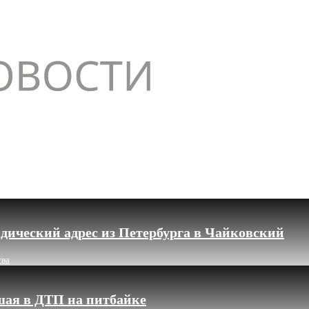
дический адрес из Петербурга в Чайковский
тва
шая в ДТП на питбайке