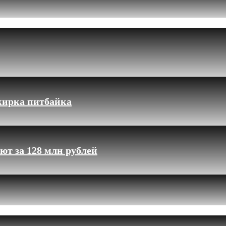
жирка питбайка
ют за 128 млн рублей