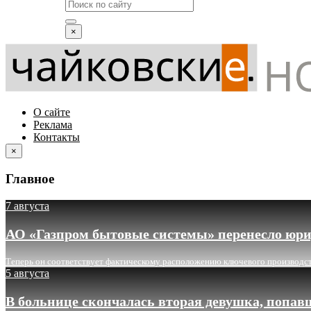
×
О сайте
Реклама
Контакты
×
Главное
7 августа
АО «Газпром бытовые системы» перенесло юри
Теперь он соответствует фактическому расположению ключевого производс
5 августа
В больнице скончалась вторая девушка, попав