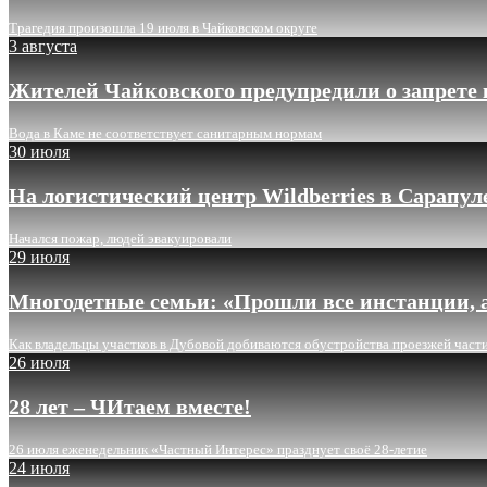
Трагедия произошла 19 июля в Чайковском округе
3 августа
Жителей Чайковского предупредили о запрете 
Вода в Каме не соответствует санитарным нормам
30 июля
На логистический центр Wildberries в Сарапу
Начался пожар, людей эвакуировали
29 июля
Многодетные семьи: «Прошли все инстанции, а
Как владельцы участков в Дубовой добиваются обустройства проезжей част
26 июля
28 лет – ЧИтаем вместе!
26 июля еженедельник «Частный Интерес» празднует своё 28-летие
24 июля