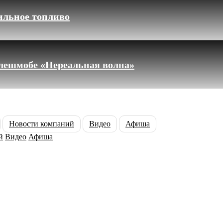
ильное топливо
флешмобе «Нереальная волна»
Новости компаний
Видео
Афиша
й
Видео
Афиша