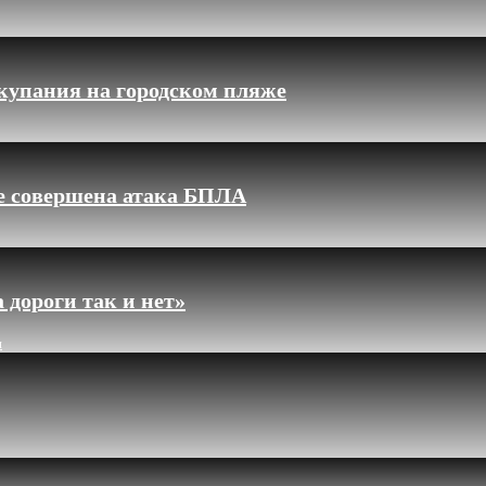
купания на городском пляже
ле совершена атака БПЛА
 дороги так и нет»
и