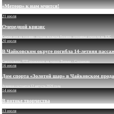
«Метеор» к нам мчится!
21 июля
Очередной кризис
Скачки цен на топливо, острая нехватка бензина, огромные очереди на АЗС
20 июля
В Чайковском округе погибла 14-летняя пасса
Смертельное ДТП произошло на дороге Ваньки – Степаново
16 июля
Дом спорта «Золотой шар» в Чайковском прода
Аукцион состоится 12 августа 2026 года
14 июля
В потоке творчества
13 июля