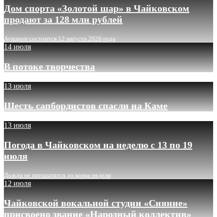
Дом спорта «Золотой шар» в Чайковском
продают за 128 млн рублей
Аукцион состоится 12 августа 2026 года
14 июля
В потоке творчества
13 июля
Шесть сапбордистов спасли на Каме
13 июля
Погода в Чайковском на неделю с 13 по 19
июля
Дожди не прекратятся до конца недели
12 июля
Чайковской вокальной студии «Сияние»
присвоено звание «Народный коллектив»