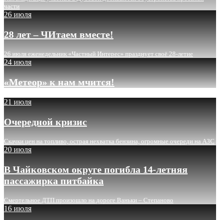
части
26 июля
28 лет – ЧИтаем вместе!
26 июля еженедельник «Частный Интерес» празднует своё 28-летие
24 июля
«Метеор» к нам мчится!
21 июля
Очередной кризис
Скачки цен на топливо, острая нехватка бензина, огромные очереди на АЗС
20 июля
В Чайковском округе погибла 14-летняя
пассажирка питбайка
Смертельное ДТП произошло на дороге Ваньки – Степаново
16 июля