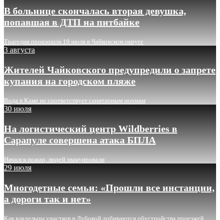
В больнице скончалась вторая девушка,
попавшая в ДТП на питбайке
Трагедия произошла 19 июля в Чайковском округе
3 августа
Жителей Чайковского предупредили о запрете
купания на городском пляже
Вода в Каме не соответствует санитарным нормам
30 июля
На логистический центр Wildberries в
Сарапуле совершена атака БПЛА
Начался пожар, людей эвакуировали
29 июля
Многодетные семьи: «Прошли все инстанции,
а дороги так и нет»
Как владельцы участков в Дубовой добиваются обустройства проезжей