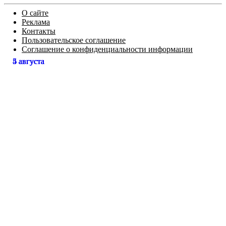
О сайте
Реклама
Контакты
Пользовательское соглашение
Соглашение о конфиденциальности информации
5 августа
5 августа
5 августа
5 августа
4 августа