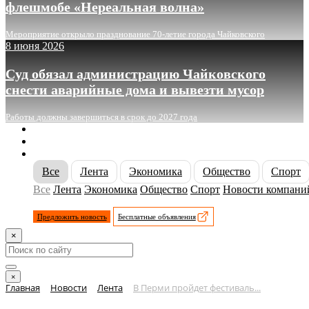
флешмобе «Нереальная волна»
Мероприятие открыло празднование 70-летие города Чайковского
8 июня 2026
Суд обязал администрацию Чайковского
снести аварийные дома и вывезти мусор
Работы должны завершиться в срок до 2027 года
О сайте
Реклама
Контакты
Все
Лента
Экономика
Общество
Спорт
Все
Лента
Экономика
Общество
Спорт
Новости компани
Предложить новость
Бесплатные объявления
×
×
Главная
Новости
Лента
В Перми пройдет фестиваль...