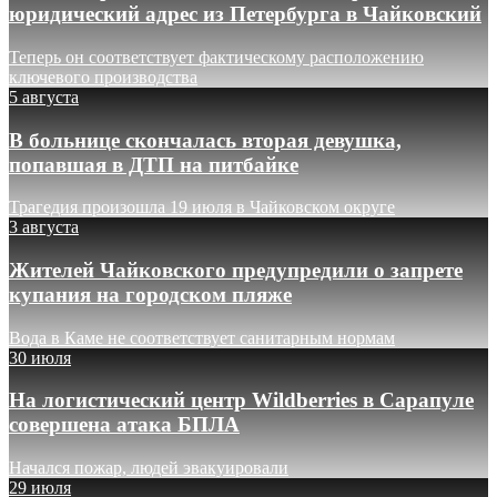
юридический адрес из Петербурга в Чайковский
Теперь он соответствует фактическому расположению
ключевого производства
5 августа
В больнице скончалась вторая девушка,
попавшая в ДТП на питбайке
Трагедия произошла 19 июля в Чайковском округе
3 августа
Жителей Чайковского предупредили о запрете
купания на городском пляже
Вода в Каме не соответствует санитарным нормам
30 июля
На логистический центр Wildberries в Сарапуле
совершена атака БПЛА
Начался пожар, людей эвакуировали
29 июля