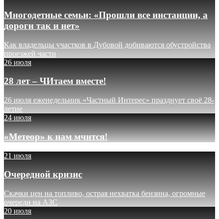
Многодетные семьи: «Прошли все инстанции, а
дороги так и нет»
Как владельцы участков в Дубовой добиваются обустройства
проезжей части
26 июля
28 лет – ЧИтаем вместе!
26 июля еженедельник «Частный Интерес» празднует своё 28-
летие
24 июля
«Метеор» к нам мчится!
21 июля
Очередной кризис
Скачки цен на топливо, острая нехватка бензина, огромные
очереди на АЗС
20 июля