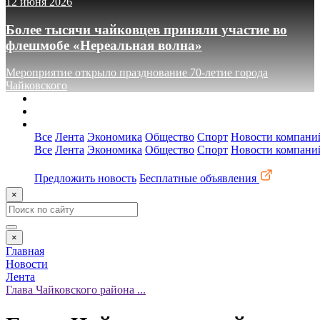
12 июня 2026
Более тысячи чайковцев приняли участие во
флешмобе «Нереальная волна»
Мероприятие открыло празднование 70-летие города
Чайковского
О сайте
Реклама
Контакты
Все
Лента
Экономика
Общество
Спорт
Новости компани
Все
Лента
Экономика
Общество
Спорт
Новости компани
Предложить новость
Бесплатные объявления
×
×
Главная
Новости
Лента
Глава Чайковского района ...