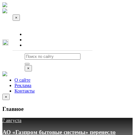
×
О сайте
Реклама
Контакты
×
О сайте
Реклама
Контакты
×
Главное
7 августа
АО «Газпром бытовые системы» перенесло