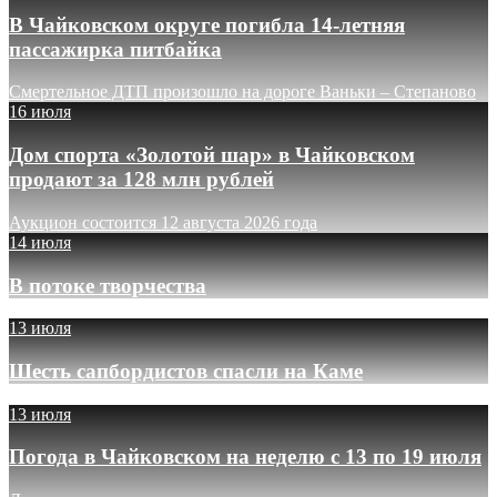
В Чайковском округе погибла 14-летняя
пассажирка питбайка
Смертельное ДТП произошло на дороге Ваньки – Степаново
16 июля
Дом спорта «Золотой шар» в Чайковском
продают за 128 млн рублей
Аукцион состоится 12 августа 2026 года
14 июля
В потоке творчества
13 июля
Шесть сапбордистов спасли на Каме
13 июля
Погода в Чайковском на неделю с 13 по 19 июля