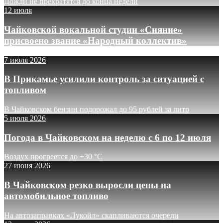
Дожди не прекратятся до конца недели
12 июля
Чайковской вокальной студии «Сияние»
присвоено звание «Народный коллектив»
7 июля 2026
В Прикамье усилили контроль за ситуацией с
топливом
В Чайковском бензин подорожал до 95 рублей за литр
5 июля 2026
Погода в Чайковском на неделю с 6 по 12 июля
Воздух прогреется до +30 °C
27 июня 2026
В Чайковском резко выросли цены на
автомобильное топливо
На автозаправках «Лукойл» скапливаются очереди