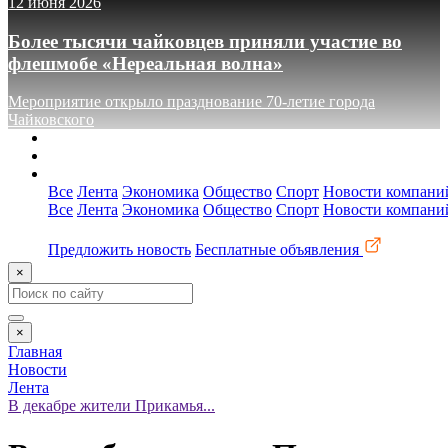
12 июня 2026
Более тысячи чайковцев приняли участие во
флешмобе «Нереальная волна»
Мероприятие открыло празднование 70-летие города
Чайковского
О сайте
Реклама
Контакты
Все
Лента
Экономика
Общество
Спорт
Новости компани
Все
Лента
Экономика
Общество
Спорт
Новости компани
Предложить новость
Бесплатные объявления
×
×
Главная
Новости
Лента
В декабре жители Прикамья...