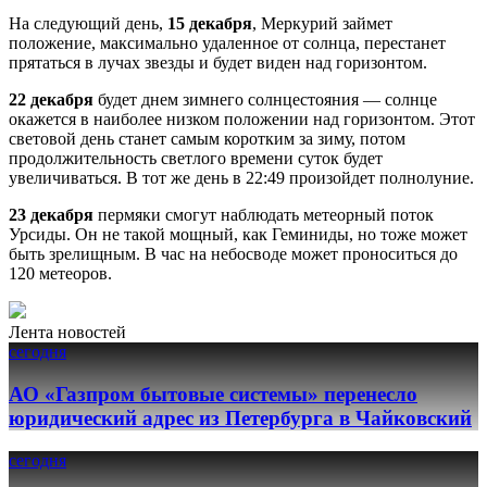
На следующий день,
15 декабря
, Меркурий займет
положение, максимально удаленное от солнца, перестанет
прятаться в лучах звезды и будет виден над горизонтом.
22 декабря
будет днем зимнего солнцестояния — солнце
окажется в наиболее низком положении над горизонтом. Этот
световой день станет самым коротким за зиму, потом
продолжительность светлого времени суток будет
увеличиваться. В тот же день в 22:49 произойдет полнолуние.
23 декабря
пермяки смогут наблюдать метеорный поток
Урсиды. Он не такой мощный, как Геминиды, но тоже может
быть зрелищным. В час на небосводе может проноситься до
120 метеоров.
Лента новостей
сегодня
АО «Газпром бытовые системы» перенесло
юридический адрес из Петербурга в Чайковский
сегодня