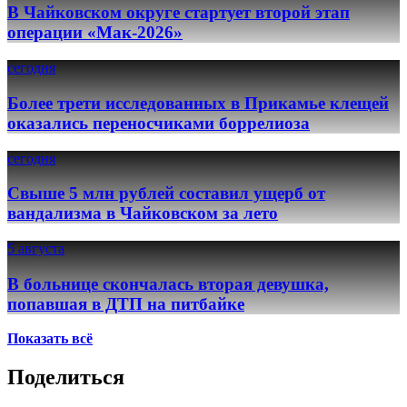
В Чайковском округе стартует второй этап
операции «Мак-2026»
сегодня
Более трети исследованных в Прикамье клещей
оказались переносчиками боррелиоза
сегодня
Свыше 5 млн рублей составил ущерб от
вандализма в Чайковском за лето
5 августа
В больнице скончалась вторая девушка,
попавшая в ДТП на питбайке
Показать всё
Поделиться