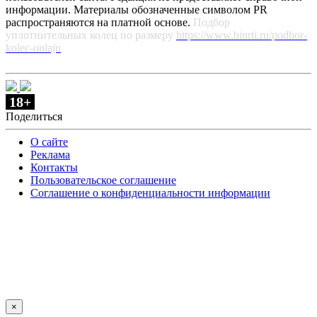
информации. Материалы обозначенные символом PR
распространяются на платной основе.
Подбор
уплотнительных колец по размеру
https://www.binrti.ru/podbor-
kolec-onlajn
18+
Поделиться
О сайте
Реклама
Контакты
Пользовательское соглашение
Соглашение о конфиденциальности информации
×