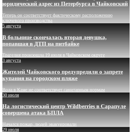
юридический адрес из Петербурга в Чайковский
Теперь он соответствует фактическому расположению
ключевого производства
5 августа
В больнице скончалась вторая девушка,
попавшая в ДТП на питбайке
Трагедия произошла 19 июля в Чайковском округе
3 августа
Жителей Чайковского предупредили о запрете
купания на городском пляже
Вода в Каме не соответствует санитарным нормам
30 июля
На логистический центр Wildberries в Сарапуле
совершена атака БПЛА
Начался пожар, людей эвакуировали
29 июля