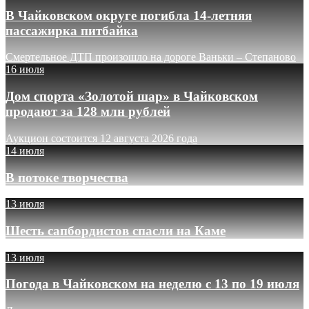
В Чайковском округе погибла 14-летняя
пассажирка питбайка
Смертельное ДТП произошло на дороге Ваньки – Степаново
16 июля
Дом спорта «Золотой шар» в Чайковском
продают за 128 млн рублей
Аукцион состоится 12 августа 2026 года
14 июля
В потоке творчества
13 июля
Шесть сапбордистов спасли на Каме
13 июля
Погода в Чайковском на неделю с 13 по 19 июля