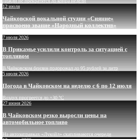
Дожди не прекратятся до конца недели
12 июля
Чайковской вокальной студии «Сияние»
присвоено звание «Народный коллектив»
7 июля 2026
В Прикамье усилили контроль за ситуацией с
топливом
В Чайковском бензин подорожал до 95 рублей за литр
5 июля 2026
Погода в Чайковском на неделю с 6 по 12 июля
Воздух прогреется до +30 °C
27 июня 2026
В Чайковском резко выросли цены на
автомобильное топливо
На автозаправках «Лукойл» скапливаются очереди