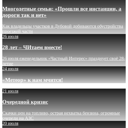
Многодетные семьи: «Прошли все инстанции, а
дороги так и нет»
Как владельцы участков в Дубовой добиваются обустройства
проезжей части
26 июля
28 лет – ЧИтаем вместе!
26 июля еженедельник «Частный Интерес» празднует своё 28-
летие
24 июля
«Метеор» к нам мчится!
21 июля
Очередной кризис
Скачки цен на топливо, острая нехватка бензина, огромные
очереди на АЗС
20 июля