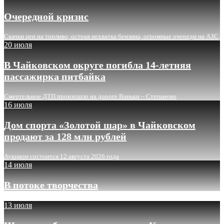
Очередной кризис
Скачки цен на топливо, острая нехватка бензина, огромные очереди на АЗС
20 июля
В Чайковском округе погибла 14-летняя
пассажирка питбайка
Смертельное ДТП произошло на дороге Ваньки – Степаново
16 июля
Дом спорта «Золотой шар» в Чайковском
продают за 128 млн рублей
Аукцион состоится 12 августа 2026 года
14 июля
В потоке творчества
13 июля