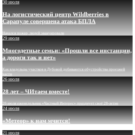
30 июля
На логистический центр Wildberries в
Сарапуле совершена атака БПЛА
Начался пожар, людей эвакуировали
29 июля
Многодетные семьи: «Прошли все инстанции,
а дороги так и нет»
Как владельцы участков в Дубовой добиваются обустройства проезжей
части
26 июля
28 лет – ЧИтаем вместе!
26 июля еженедельник «Частный Интерес» празднует своё 28-летие
24 июля
«Метеор» к нам мчится!
21 июля