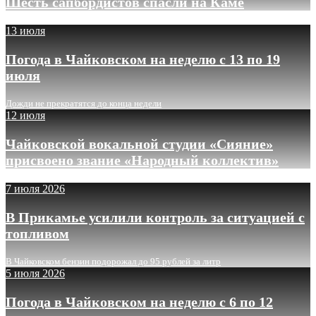
Шесть сапбордистов спасли на Каме
13 июля
Погода в Чайковском на неделю с 13 по 19
июля
Дожди не прекратятся до конца недели
12 июля
Чайковской вокальной студии «Сияние»
присвоено звание «Народный коллектив»
7 июля 2026
В Прикамье усилили контроль за ситуацией с
топливом
В Чайковском бензин подорожал до 95 рублей за литр
5 июля 2026
Погода в Чайковском на неделю с 6 по 12