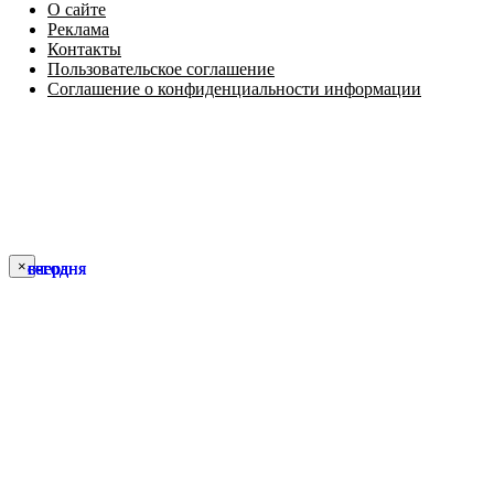
О сайте
Реклама
Контакты
Пользовательское соглашение
Соглашение о конфиденциальности информации
×
сегодня
сегодня
сегодня
вчера
вчера