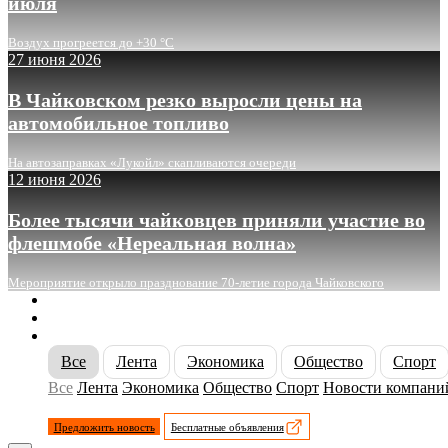
июля
Воздух прогреется до +30 °C
27 июня 2026
В Чайковском резко выросли цены на
автомобильное топливо
На автозаправках «Лукойл» скапливаются очереди
12 июня 2026
Более тысячи чайковцев приняли участие во
флешмобе «Нереальная волна»
Мероприятие открыло празднование 70-летие города Чайковского
О сайте
Реклама
Контакты
Все
Лента
Экономика
Общество
Спорт
Все
Лента
Экономика
Общество
Спорт
Новости компани
Предложить новость
Бесплатные объявления