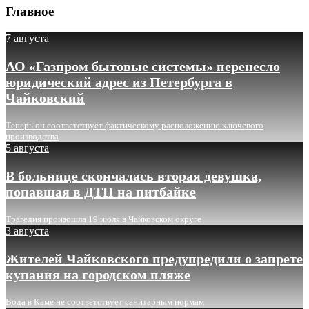
Главное
7 августа
АО «Газпром бытовые системы» перенесло
юридический адрес из Петербурга в
Чайковский
Теперь он соответствует фактическому расположению ключевого
производства
5 августа
В больнице скончалась вторая девушка,
попавшая в ДТП на питбайке
Трагедия произошла 19 июля в Чайковском округе
3 августа
Жителей Чайковского предупредили о запрете
купания на городском пляже
Вода в Каме не соответствует санитарным нормам