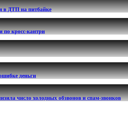
я в ДТП на питбайке
и по кросс-кантри
 ошибке деньги
изила число холодных обзвонов и спам-звонков