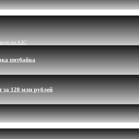
ереди на АЗС
рка питбайка
 за 128 млн рублей