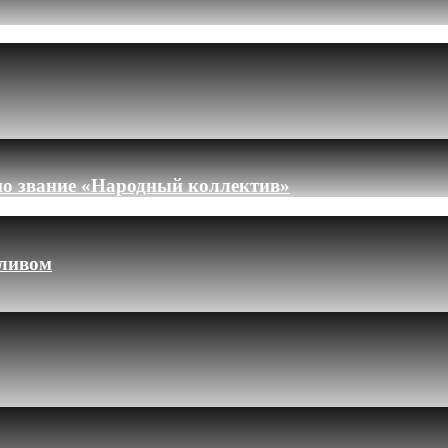
но звание «Народный коллектив»
пливом