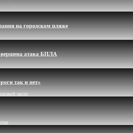
пания на городском пляже
 совершена атака БПЛА
роги так и нет»
роезжей части
етие