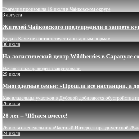
Трагедия произошла 19 июля в Чайковском округе
3 августа
Жителей Чайковского предупредили о запрете ку
Вода в Каме не соответствует санитарным нормам
30 июля
На логистический центр Wildberries в Сарапуле
Начался пожар, людей эвакуировали
29 июля
Многодетные семьи: «Прошли все инстанции, а до
Как владельцы участков в Дубовой добиваются обустройства п
26 июля
28 лет – ЧИтаем вместе!
26 июля еженедельник «Частный Интерес» празднует своё 28-л
24 июля