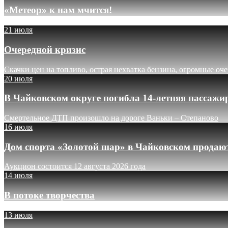
«Метеор» к нам мчится!
21 июля
Очередной кризис
Скачки цен на топливо, острая нехватка бензина, огромные оч
20 июля
В Чайковском округе погибла 14-летняя пассажи
Смертельное ДТП произошло на дороге Ваньки – Степаново
16 июля
Дом спорта «Золотой шар» в Чайковском продают
Аукцион состоится 12 августа 2026 года
14 июля
В потоке творчества
13 июля