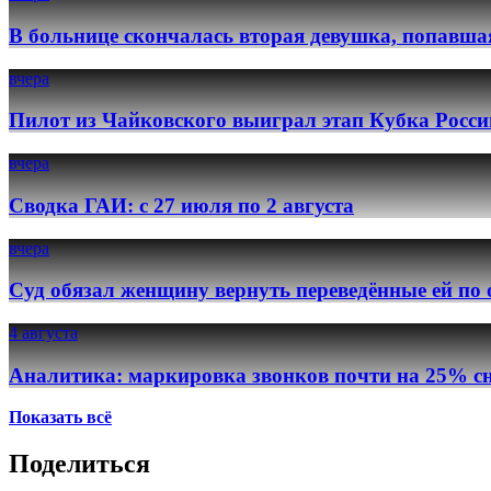
В больнице скончалась вторая девушка, попавша
вчера
Пилот из Чайковского выиграл этап Кубка Росси
вчера
Сводка ГАИ: с 27 июля по 2 августа
вчера
Суд обязал женщину вернуть переведённые ей по
4 августа
Аналитика: маркировка звонков почти на 25% сн
Показать всё
Поделиться