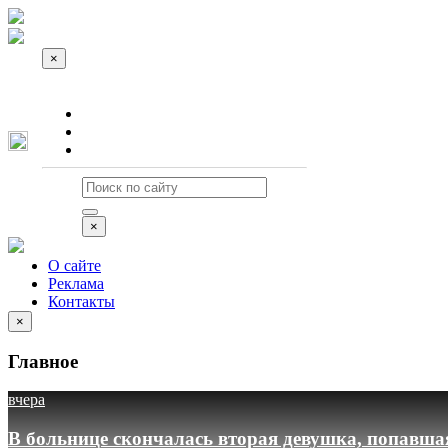
×
О сайте
Реклама
Контакты
×
О сайте
Реклама
Контакты
×
Главное
вчера
В больнице скончалась вторая девушка, попавша