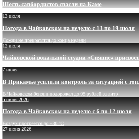
Шесть сапбордистов спасли на Каме
13 июля
Погода в Чайковском на неделю с 13 по 19 июля
Дожди не прекратятся до конца недели
12 июля
Чайковской вокальной студии «Сияние» присвое
7 июля
В Прикамье усилили контроль за ситуацией с то
В Чайковском бензин подорожал до 95 рублей за литр
5 июля 2026
Погода в Чайковском на неделю с 6 по 12 июля
Воздух прогреется до +30 °C
27 июня 2026