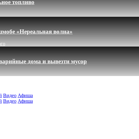
ьное топливо
шмобе «Нереальная волна»
ого
варийные дома и вывезти мусор
й
Видео
Афиша
й
Видео
Афиша