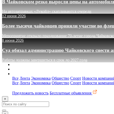
В Чайковском резко выросли цены на автомобил
На автозаправках «Лукойл» скапливаются очереди
12 июня 2026
Более тысячи чайковцев приняли участие во фле
Мероприятие открыло празднование 70-летие города Чайковск
8 июня 2026
Суд обязал администрацию Чайковского снести а
Работы должны завершиться в срок до 2027 года
О сайте
Реклама
Контакты
Все
Лента
Экономика
Общество
Спорт
Новости компани
Все
Лента
Экономика
Общество
Спорт
Новости компани
Предложить новость
Бесплатные объявления
×