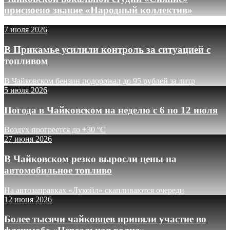
присвоено звание «Народный коллектив»
7 июля 2026
В Прикамье усилили контроль за ситуацией с
топливом
В Чайковском бензин подорожал до 95 рублей за литр
5 июля 2026
Погода в Чайковском на неделю с 6 по 12 июля
Воздух прогреется до +30 °C
27 июня 2026
В Чайковском резко выросли цены на
автомобильное топливо
На автозаправках «Лукойл» скапливаются очереди
12 июня 2026
Более тысячи чайковцев приняли участие во