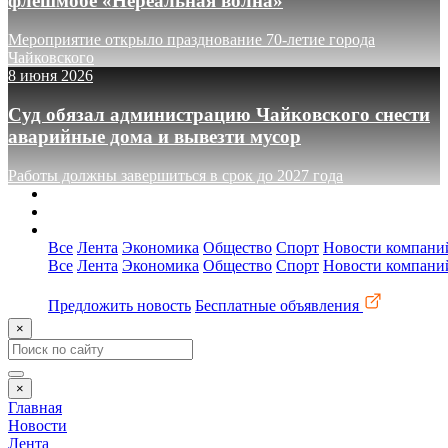
флешмобе «Нереальная волна»
Мероприятие открыло празднование 70-летие города
Чайковского
8 июня 2026
Суд обязал администрацию Чайковского снести
аварийные дома и вывезти мусор
Работы должны завершиться в срок до 2027 года
О сайте
Реклама
Контакты
Все
Лента
Экономика
Общество
Спорт
Новости компани
Все
Лента
Экономика
Общество
Спорт
Новости компани
Предложить новость
Бесплатные объявления
×
×
Главная
Новости
Лента