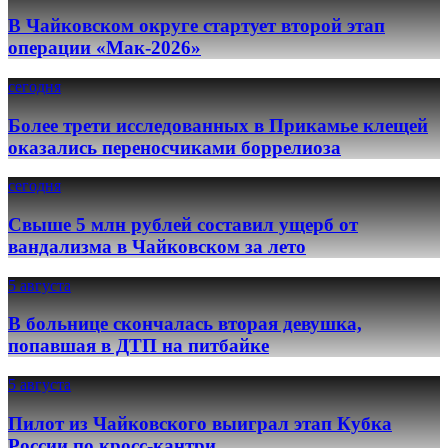
В Чайковском округе стартует второй этап
операции «Мак-2026»
сегодня
Более трети исследованных в Прикамье клещей
оказались переносчиками боррелиоза
сегодня
Свыше 5 млн рублей составил ущерб от
вандализма в Чайковском за лето
5 августа
В больнице скончалась вторая девушка,
попавшая в ДТП на питбайке
5 августа
Пилот из Чайковского выиграл этап Кубка
России по кросс-кантри