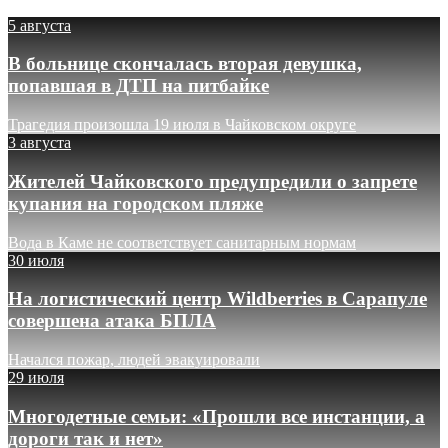
5 августа
В больнице скончалась вторая девушка,
попавшая в ДТП на питбайке
Трагедия произошла 19 июля в Чайковском округе
3 августа
Жителей Чайковского предупредили о запрете
купания на городском пляже
Вода в Каме не соответствует санитарным нормам
30 июля
На логистический центр Wildberries в Сарапуле
совершена атака БПЛА
Начался пожар, людей эвакуировали
29 июля
Многодетные семьи: «Прошли все инстанции, а
дороги так и нет»