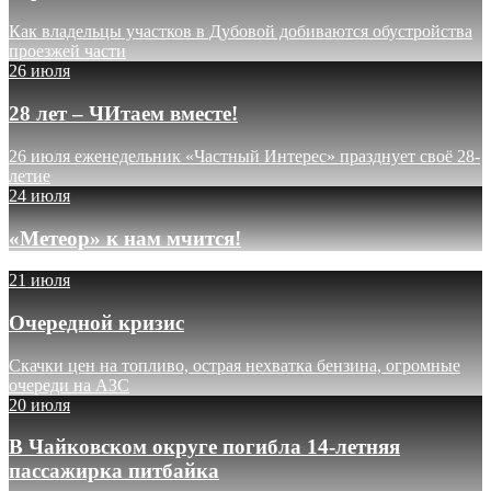
Как владельцы участков в Дубовой добиваются обустройства
проезжей части
26 июля
28 лет – ЧИтаем вместе!
26 июля еженедельник «Частный Интерес» празднует своё 28-
летие
24 июля
«Метеор» к нам мчится!
21 июля
Очередной кризис
Скачки цен на топливо, острая нехватка бензина, огромные
очереди на АЗС
20 июля
В Чайковском округе погибла 14-летняя
пассажирка питбайка