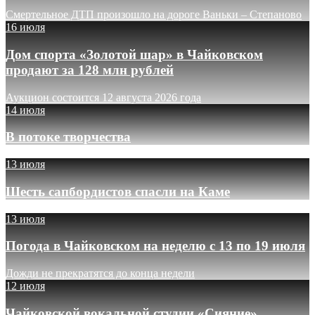
Смертельное ДТП произошло на дороге Ваньки – Степаново
16 июля
Дом спорта «Золотой шар» в Чайковском
продают за 128 млн рублей
Аукцион состоится 12 августа 2026 года
14 июля
В потоке творчества
13 июля
Шесть сапбордистов спасли на Каме
13 июля
Погода в Чайковском на неделю с 13 по 19 июля
Дожди не прекратятся до конца недели
12 июля
Чайковской вокальной студии «Сияние»