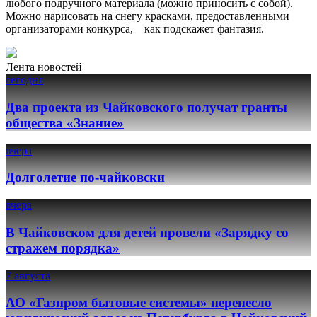
любого подручного материала (можно приносить с собой).
Можно нарисовать на снегу красками, предоставленными
организаторами конкурса, – как подскажет фантазия.
Лента новостей
сегодня
Два проекта из Чайковского получат гранты
общества «Знание»
вчера
Долголетие по-чайковски
вчера
В Чайковском для детей провели «Зарядку со
стражем порядка»
7 августа
АО «Газпром бытовые системы» перенесло