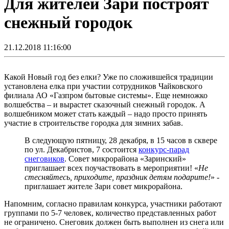
Для жителей Зари построят
снежный городок
21.12.2018 11:16:00
Какой Новый год без елки? Уже по сложившейся традиции
установлена елка при участии сотрудников Чайковского
филиала АО «Газпром бытовые системы». Еще немножко
волшебства – и вырастет сказочный снежный городок. А
волшебником может стать каждый – надо просто принять
участие в строительстве городка для зимних забав.
В следующую пятницу, 28 декабря, в 15 часов в сквере
по ул. Декабристов, 7 состоится
конкурс-парад
снеговиков
. Совет микрорайона «Заринский»
приглашает всех поучаствовать в мероприятии! «
Не
стесняйтесь, приходите, праздник детям подарите!
» -
приглашает жителе Зари совет микрорайона.
Напомним, согласно правилам конкурса, участники работают
группами по 5-7 человек, количество представленных работ
не ограничено. Снеговик должен быть выполнен из снега или