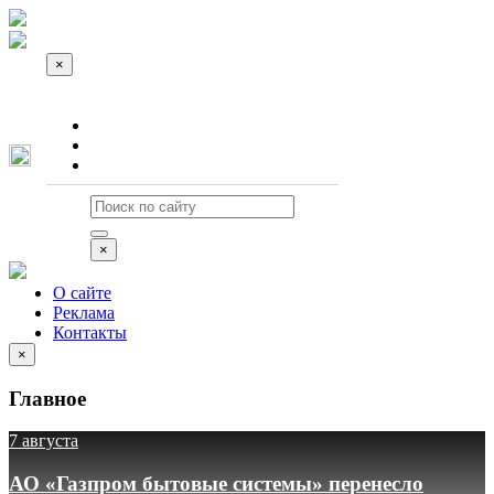
×
О сайте
Реклама
Контакты
×
О сайте
Реклама
Контакты
×
Главное
7 августа
АО «Газпром бытовые системы» перенесло