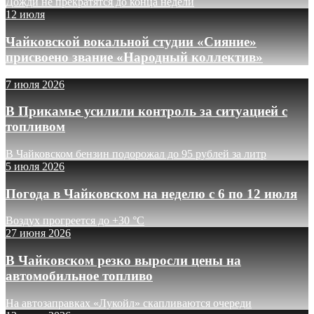
Дожди не прекратятся до конца недели
12 июля
Чайковской вокальной студии «Сияние»
присвоено звание «Народный коллектив»
7 июля 2026
В Прикамье усилили контроль за ситуацией с
топливом
В Чайковском бензин подорожал до 95 рублей за литр
5 июля 2026
Погода в Чайковском на неделю с 6 по 12 июля
Воздух прогреется до +30 °C
27 июня 2026
В Чайковском резко выросли цены на
автомобильное топливо
На автозаправках «Лукойл» скапливаются очереди