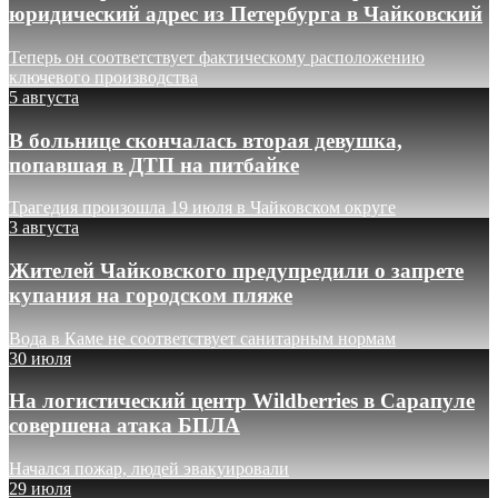
юридический адрес из Петербурга в Чайковский
Теперь он соответствует фактическому расположению
ключевого производства
5 августа
В больнице скончалась вторая девушка,
попавшая в ДТП на питбайке
Трагедия произошла 19 июля в Чайковском округе
3 августа
Жителей Чайковского предупредили о запрете
купания на городском пляже
Вода в Каме не соответствует санитарным нормам
30 июля
На логистический центр Wildberries в Сарапуле
совершена атака БПЛА
Начался пожар, людей эвакуировали
29 июля