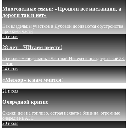
Многодетные семьи: «Прошли все инстанции, а
дороги так и нет»
Как владельцы участков в Дубовой добиваются обустройства
проезжей части
26 июля
28 лет – ЧИтаем вместе!
26 июля еженедельник «Частный Интерес» празднует своё 28-
летие
24 июля
«Метеор» к нам мчится!
21 июля
Очередной кризис
Скачки цен на топливо, острая нехватка бензина, огромные
очереди на АЗС
20 июля