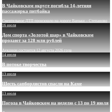
В Чайковском округе погибла 14-летняя
пассажирка питбайка
Смертельное ДТП произошло на дороге Ваньки – Степаново
16 июля
Дом спорта «Золотой шар» в Чайковском
продают за 128 млн рублей
Аукцион состоится 12 августа 2026 года
14 июля
В потоке творчества
13 июля
Шесть сапбордистов спасли на Каме
13 июля
Погода в Чайковском на неделю с 13 по 19 июля