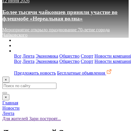
12 июня 2026
Более тысячи чайковцев приняли участие во
флешмобе «Нереальная волна»
Мероприятие открыло празднование 70-летие города
Чайковского
О сайте
Реклама
Контакты
Все
Лента
Экономика
Общество
Спорт
Новости компани
Все
Лента
Экономика
Общество
Спорт
Новости компани
Предложить новость
Бесплатные объявления
×
×
Главная
Новости
Лента
Для жителей Зари построят...