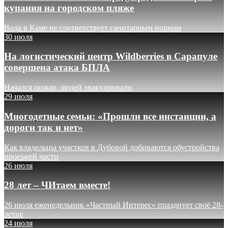
купания на городском пляже
Вода в Каме не соответствует санитарным нормам
30 июля
На логистический центр Wildberries в Сарапуле
совершена атака БПЛА
Начался пожар, людей эвакуировали
29 июля
Многодетные семьи: «Прошли все инстанции, а
дороги так и нет»
Как владельцы участков в Дубовой добиваются обустройства
проезжей части
26 июля
28 лет – ЧИтаем вместе!
26 июля еженедельник «Частный Интерес» празднует своё 28-
летие
24 июля