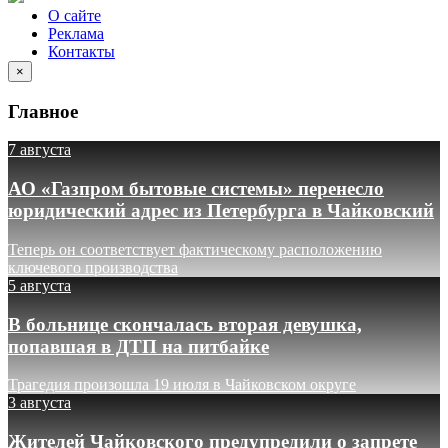
О сайте
Реклама
Контакты
×
Главное
7 августа
АО «Газпром бытовые системы» перенесло
юридический адрес из Петербурга в Чайковский
Теперь он соответствует фактическому расположению
ключевого производства
5 августа
В больнице скончалась вторая девушка,
попавшая в ДТП на питбайке
Трагедия произошла 19 июля в Чайковском округе
3 августа
Жителей Чайковского предупредили о запрете