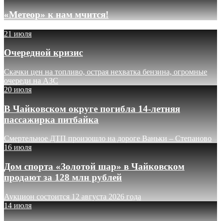
«Метеор» к нам мчится!
21 июля
Очередной кризис
Скачки цен на топливо, острая нехватка бензина, огромные
очереди на АЗС
20 июля
В Чайковском округе погибла 14-летняя
пассажирка питбайка
Смертельное ДТП произошло на дороге Ваньки – Степаново
16 июля
Дом спорта «Золотой шар» в Чайковском
продают за 128 млн рублей
Аукцион состоится 12 августа 2026 года
14 июля