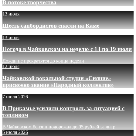
В потоке творчества
13 июля
Шесть сапбордистов спасли на Каме
13 июля
Погода в Чайковском на неделю с 13 по 19 июля
Дожди не прекратятся до конца недели
12 июля
Чайковской вокальной студии «Сияние»
присвоено звание «Народный коллектив»
7 июля 2026
В Прикамье усилили контроль за ситуацией с
топливом
В Чайковском бензин подорожал до 95 рублей за литр
5 июля 2026