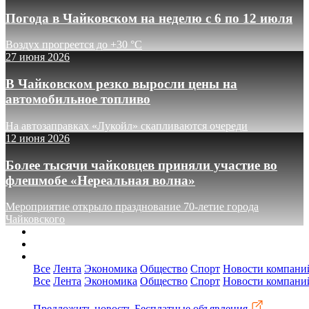
Погода в Чайковском на неделю с 6 по 12 июля
Воздух прогреется до +30 °C
27 июня 2026
В Чайковском резко выросли цены на
автомобильное топливо
На автозаправках «Лукойл» скапливаются очереди
12 июня 2026
Более тысячи чайковцев приняли участие во
флешмобе «Нереальная волна»
Мероприятие открыло празднование 70-летие города
Чайковского
О сайте
Реклама
Контакты
Все
Лента
Экономика
Общество
Спорт
Новости компани
Все
Лента
Экономика
Общество
Спорт
Новости компани
Предложить новость
Бесплатные объявления