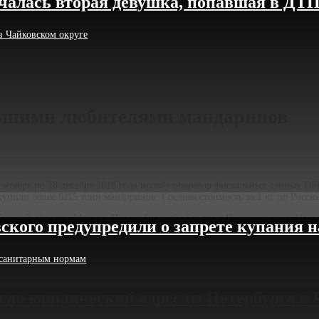
чалась вторая девушка, попавшая в ДТП
в Чайковском округе
ьшими любителями мандаринов
ентября по 18 декабря 2018 года провёл оператор фискальных данных OFD
купили более 6115 тонн мандаринов. Средняя стоимость за 1 кг по России
Томской области, Москве, Новосибирской области и Пермском крае. На п
кого предупредили о запрете купания н
т санитарным нормам
сло юридический адрес из Петербурга в