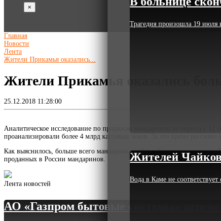
В больнице скон
×
Трагедия произошла 19 июля 
Главная
Новости
Лента
Жители Прикамья оказались...
Жители Прикамья оказались бол
25.12.2018 11:28:00
Аналитическое исследование по продажам мандаринов за период с 12 с
проанализировали более 4 млрд кассовых чеков. За это время россияне 
Как выяснилось, больше всего мандарины любят в Красноярском крае, 
Жителей Чайковс
проданных в России мандаринов.
Вода в Каме не соответствуе
Лента новостей
АО «Газпром бытовые системы» перене