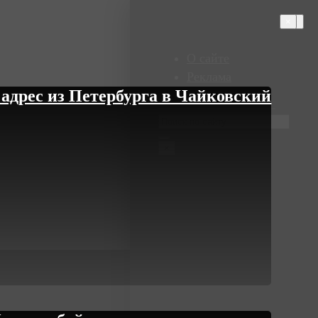
×
×
×
О сайте
Реклама
адрес из Петербурга в Чайковский
Контакты
×