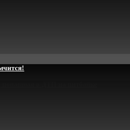
мчится!
, попавшая в ДТП на питбайке