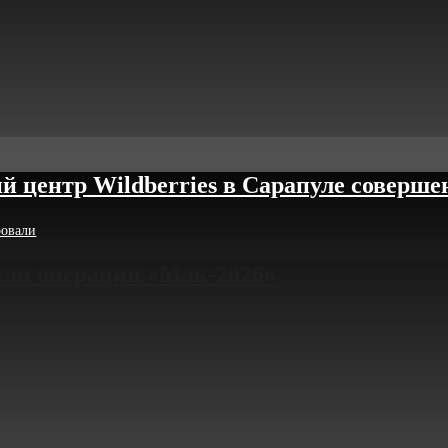
й центр Wildberries в Сарапуле соверш
ровали
этап операции «Мак-2026»