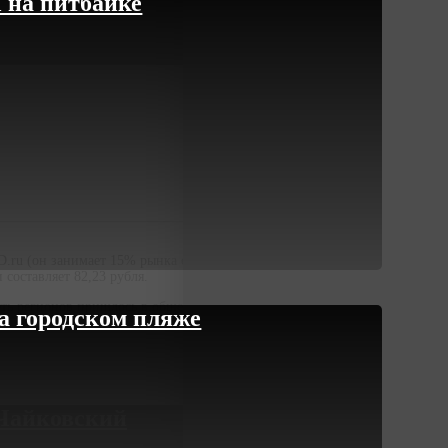
 на питбайке
.ru (он занимает 15% рынка онлайн-касс). Всего
 составляет 82,23 рубля.
ять регионов пришлось в общей сложности более трети
а городском пляже
 Чайковский