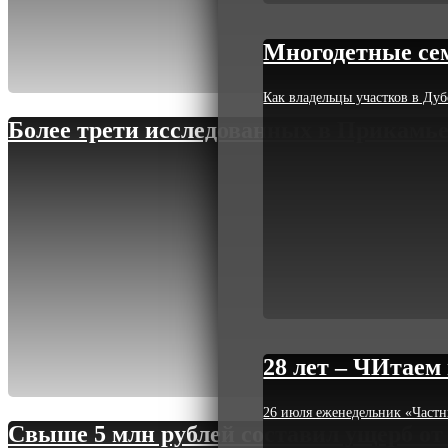
Многодетные сем
Как владельцы участков в Ду
Более трети исследованных в Прикамье
28 лет – ЧИтаем
26 июля еженедельник «Частн
Свыше 5 млн рублей составил ущерб от