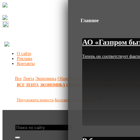
Главное
АО «Газпром быт
О сайте
Теперь он соответствует фак
Реклама
Контакты
Все
Лента
Экономика
Общество
Спорт
Новости компаний
Видео
ВСЕ
ЛЕНТА
ЭКОНОМИКА
ОБЩЕСТВО
СПОРТ
НОВОСТИ КОМПА
Предложить новость
Бесплатные объявления