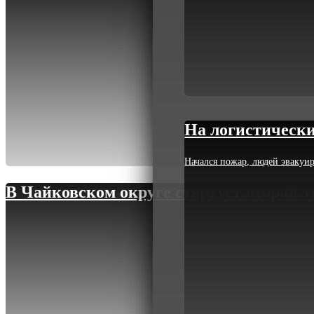
На логистически
Начался пожар, людей эвакуи
В Чайковском округе стартует второй 