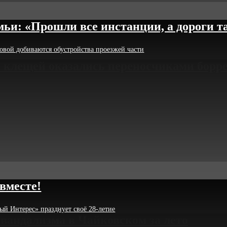
ьи: «Прошли все инстанции, а дороги та
бовой добиваются обустройства проезжей части
 клещей оказались переносчиками борр
 вместе!
ый Интерес» празднует своё 28-летие
 вандализма в Чайковском за лето