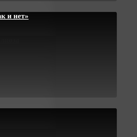
к и нет»
елиоза