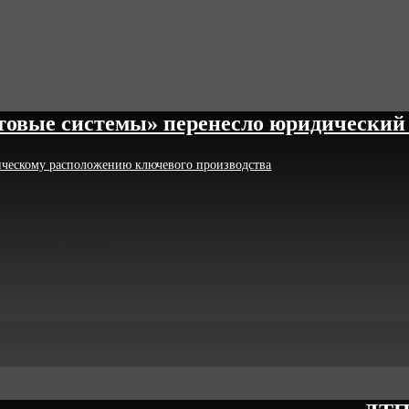
овые системы» перенесло юридический 
тическому расположению ключевого производства
Афиша
НИЙ
ВИДЕО
АФИША