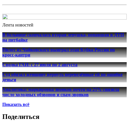
Лента новостей
В больнице скончалась вторая девушка, попавшая в ДТП
на питбайке
Пилот из Чайковского выиграл этап Кубка России по
кросс-кантри
Сводка ГАИ: с 27 июля по 2 августа
Суд обязал женщину вернуть переведённые ей по ошибке
деньги
Аналитика: маркировка звонков почти на 25% снизила
число холодных обзвонов и спам-звонков
Показать всё
Поделиться