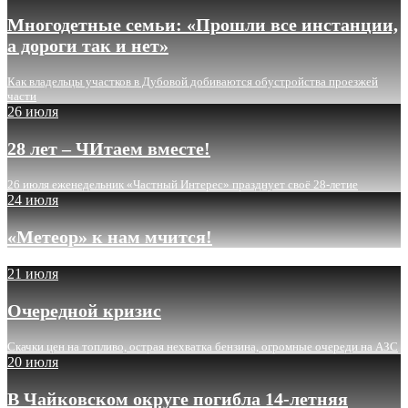
Многодетные семьи: «Прошли все инстанции,
а дороги так и нет»
Как владельцы участков в Дубовой добиваются обустройства проезжей
части
26 июля
28 лет – ЧИтаем вместе!
26 июля еженедельник «Частный Интерес» празднует своё 28-летие
24 июля
«Метеор» к нам мчится!
21 июля
Очередной кризис
Скачки цен на топливо, острая нехватка бензина, огромные очереди на АЗС
20 июля
В Чайковском округе погибла 14-летняя