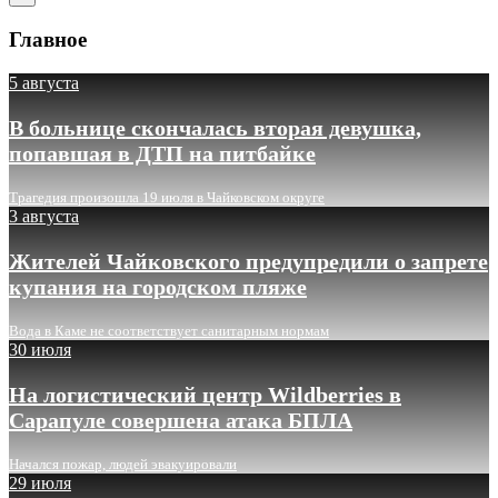
Главное
5 августа
В больнице скончалась вторая девушка,
попавшая в ДТП на питбайке
Трагедия произошла 19 июля в Чайковском округе
3 августа
Жителей Чайковского предупредили о запрете
купания на городском пляже
Вода в Каме не соответствует санитарным нормам
30 июля
На логистический центр Wildberries в
Сарапуле совершена атака БПЛА
Начался пожар, людей эвакуировали
29 июля