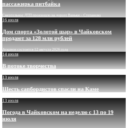
пассажирка питбайка
Смертельное ДТП произошло на дороге Ваньки – Степаново
16 июля
Дом спорта «Золотой шар» в Чайковском
продают за 128 млн рублей
Аукцион состоится 12 августа 2026 года
14 июля
В потоке творчества
13 июля
Шесть сапбордистов спасли на Каме
13 июля
Погода в Чайковском на неделю с 13 по 19
июля