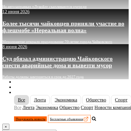
На автозаправках «Лукойл» скапливаются очереди
12 июня 2026
Более тысячи чайковцев приняли участие во
флешмобе «Нереальная волна»
Мероприятие открыло празднование 70-летие города Чайковского
8 июня 2026
Суд обязал администрацию Чайковского
снести аварийные дома и вывезти мусор
Работы должны завершиться в срок до 2027 года
О сайте
Реклама
Контакты
Все
Лента
Экономика
Общество
Спорт
Все
Лента
Экономика
Общество
Спорт
Новости компани
Предложить новость
Бесплатные объявления
×