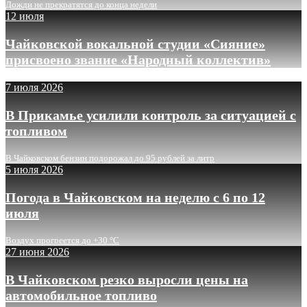
Дожди не прекратятся до конца недели
12 июля
Чайковской вокальной студии «Сияние»
присвоено звание «Народный коллектив»
7 июля 2026
В Прикамье усилили контроль за ситуацией с
топливом
В Чайковском бензин подорожал до 95 рублей за литр
5 июля 2026
Погода в Чайковском на неделю с 6 по 12
июля
Воздух прогреется до +30 °C
27 июня 2026
В Чайковском резко выросли цены на
автомобильное топливо