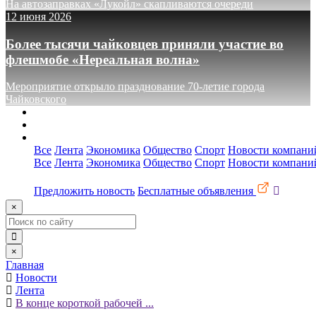
На автозаправках «Лукойл» скапливаются очереди
12 июня 2026
Более тысячи чайковцев приняли участие во
флешмобе «Нереальная волна»
Мероприятие открыло празднование 70-летие города
Чайковского
О сайте
Реклама
Контакты
Все
Лента
Экономика
Общество
Спорт
Новости компани
Все
Лента
Экономика
Общество
Спорт
Новости компани
Предложить новость
Бесплатные объявления
×
×
Главная
Новости
Лента
В конце короткой рабочей ...