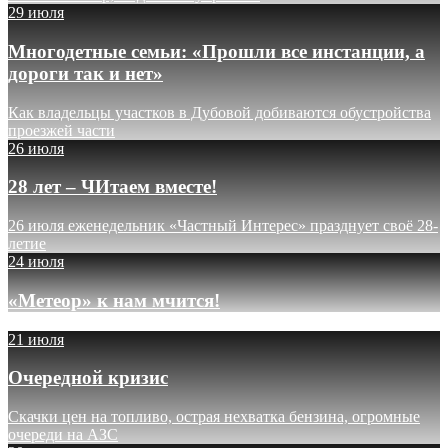
29 июля
Многодетные семьи: «Прошли все инстанции, а
дороги так и нет»
Как владельцы участков в Дубовой добиваются обустройства
проезжей части
26 июля
28 лет – ЧИтаем вместе!
26 июля еженедельник «Частный Интерес» празднует своё 28-
летие
24 июля
«Метеор» к нам мчится!
21 июля
Очередной кризис
Скачки цен на топливо, острая нехватка бензина, огромные
очереди на АЗС