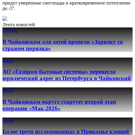
придут умеренные снегопады и кратковременное потепление
до -5°.
Лента новостей
сегодня
В Чайковском для детей провели «Зарядку со
стражем порядка»
вчера
АО «Газпром бытовые системы» перенесло
юридический адрес из Петербурга в Чайковский
вчера
В Чайковском округе стартует второй этап
операции «Мак-2026»
вчера
Более трети исследованных в Прикамье клещей