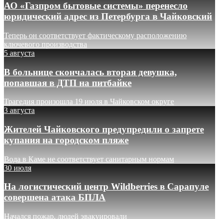
АО «Газпром бытовые системы» перенесло
юридический адрес из Петербурга в Чайковский
Теперь он соответствует фактическому расположению
ключевого производства
5 августа
В больнице скончалась вторая девушка,
попавшая в ДТП на питбайке
Трагедия произошла 19 июля в Чайковском округе
3 августа
Жителей Чайковского предупредили о запрете
купания на городском пляже
Вода в Каме не соответствует санитарным нормам
30 июля
На логистический центр Wildberries в Сарапуле
совершена атака БПЛА
Начался пожар, людей эвакуировали