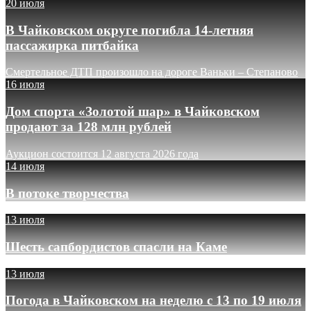
20 июля
В Чайковском округе погибла 14-летняя
пассажирка питбайка
Смертельное ДТП произошло на дороге Ваньки – Степаново
16 июля
Дом спорта «Золотой шар» в Чайковском
продают за 128 млн рублей
Аукцион состоится 12 августа 2026 года
14 июля
В потоке творчества
13 июля
Шесть сапбордистов спасли на Каме
13 июля
Погода в Чайковском на неделю с 13 по 19 июля