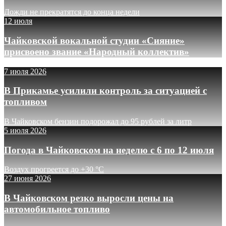
Дожди не прекратятся до конца недели
12 июля
Чайковской вокальной студии «Сияние»
присвоено звание «Народный коллектив»
7 июля 2026
В Прикамье усилили контроль за ситуацией с
топливом
В Чайковском бензин подорожал до 95 рублей за литр
5 июля 2026
Погода в Чайковском на неделю с 6 по 12 июля
Воздух прогреется до +30 °C
27 июня 2026
В Чайковском резко выросли цены на
автомобильное топливо