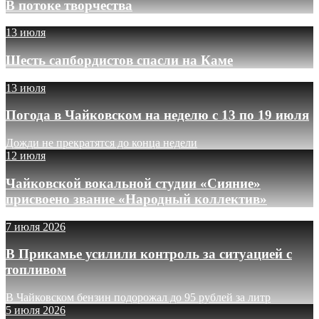
В потоке творчества
13 июля
Шесть сапбордистов спасли на Каме
13 июля
Погода в Чайковском на неделю с 13 по 19 июля
Дожди не прекратятся до конца недели
12 июля
Чайковской вокальной студии «Сияние»
присвоено звание «Народный коллектив»
7 июля 2026
В Прикамье усилили контроль за ситуацией с
топливом
В Чайковском бензин подорожал до 95 рублей за литр
5 июля 2026