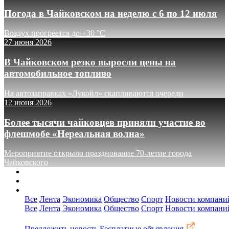
Погода в Чайковском на неделю с 6 по 12 июля
Воздух прогреется до +30 °C
27 июня 2026
В Чайковском резко выросли цены на
автомобильное топливо
На автозаправках «Лукойл» скапливаются очереди
12 июня 2026
Более тысячи чайковцев приняли участие во
флешмобе «Нереальная волна»
Мероприятие открыло празднование 70-летие города
Чайковского
О сайте
Реклама
Контакты
Все
Лента
Экономика
Общество
Спорт
Новости компани
Все
Лента
Экономика
Общество
Спорт
Новости компани
Предложить новость
Бесплатные объявления