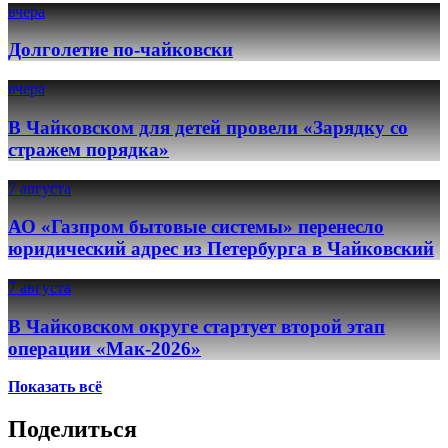
вчера
Долголетие по-чайковски
вчера
В Чайковском для детей провели «Зарядку со
стражем порядка»
7 августа
АО «Газпром бытовые системы» перенесло
юридический адрес из Петербурга в Чайковский
7 августа
В Чайковском округе стартует второй этап
операции «Мак-2026»
Показать всё
Поделиться