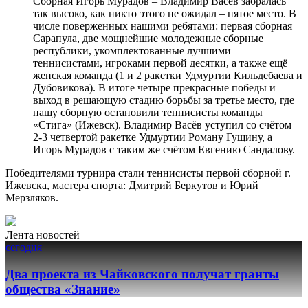
Сборная Игорь Мурадов – Владимир Васев забралась
так высоко, как никто этого не ожидал – пятое место. В
числе поверженных нашими ребятами: первая сборная
Сарапула, две мощнейшие молодежные сборные
республики, укомплектованные лучшими
теннисистами, игроками первой десятки, а также ещё
женская команда (1 и 2 ракетки Удмуртии Кильдебаева и
Дубовикова). В итоге четыре прекрасные победы и
выход в решающую стадию борьбы за третье место, где
нашу сборную остановили теннисисты команды
«Стига» (Ижевск). Владимир Васёв уступил со счётом
2-3 четвертой ракетке Удмуртии Роману Гущину, а
Игорь Мурадов с таким же счётом Евгению Сандалову.
Победителями турнира стали теннисисты первой сборной г.
Ижевска, мастера спорта: Дмитрий Беркутов и Юрий
Мерзляков.
Лента новостей
сегодня
Два проекта из Чайковского получат гранты
общества «Знание»