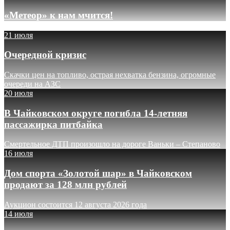
«Метеор» к нам мчится!
21 июля
Очередной кризис
Скачки цен на топливо, острая нехватка бензина, огромные
очереди на АЗС
20 июля
В Чайковском округе погибла 14-летняя
пассажирка питбайка
Смертельное ДТП произошло на дороге Ваньки – Степаново
16 июля
Дом спорта «Золотой шар» в Чайковском
продают за 128 млн рублей
Аукцион состоится 12 августа 2026 года
14 июля