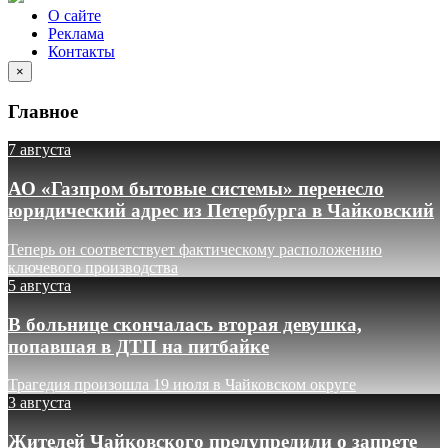
О сайте
Реклама
Контакты
×
Главное
7 августа
АО «Газпром бытовые системы» перенесло
юридический адрес из Петербурга в Чайковский
Теперь он соответствует фактическому расположению
ключевого производства
5 августа
В больнице скончалась вторая девушка,
попавшая в ДТП на питбайке
Трагедия произошла 19 июля в Чайковском округе
3 августа
Жителей Чайковского предупредили о запрете