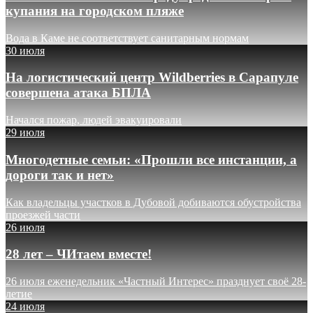
купания на городском пляже
Вода в Каме не соответствует санитарным нормам
30 июля
На логистический центр Wildberries в Сарапуле
совершена атака БПЛА
Начался пожар, людей эвакуировали
29 июля
Многодетные семьи: «Прошли все инстанции, а
дороги так и нет»
Как владельцы участков в Дубовой добиваются обустройства
проезжей части
26 июля
28 лет – ЧИтаем вместе!
26 июля еженедельник «Частный Интерес» празднует своё 28-
летие
24 июля