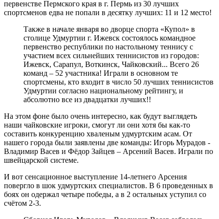
первенстве Пермского края в г. Пермь из 30 лучших
спортсменов едва не попали в десятку лучших: 11 и 12 место!
Также в начале января во дворце спорта «Купол» в
столице Удмуртии г. Ижевск состоялось командное
первенство республики по настольному теннису с
участием всех сильнейших теннисистов из городов:
Ижевск, Сарапул, Воткинск, Чайковский... Всего 26
команд – 52 участника! Играли в основном те
спортсмены, кто входит в число 50 лучших теннисистов
Удмуртии согласно национальному рейтингу, и
абсолютно все из двадцатки лучших!!
На этом фоне было очень интересно, как будут выглядеть
наши чайковские игроки, смогут ли они хотя бы как-то
составить конкуренцию хваленым удмуртским асам. От
нашего города были заявлены две команды: Игорь Мурадов -
Владимир Васев и Фёдор Зайцев – Арсений Васев. Играли по
швейцарской системе.
И вот сенсационное выступление 14-летнего Арсения
повергло в шок удмуртских специалистов. В 6 проведенных в
боях он одержал четыре победы, а в 2 остальных уступил со
счётом 2-3.