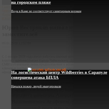
на городском пляже
Главная
Новости
Вода в Каме не соответствует санитарным нормам
Лента
Юрий Востриков назвал име...
Юрий Востриков назвал имена своих
заместителей
09.01.2019 12:52:00
С 1 января 2019 года начал работать единый исполнительный орган
власти – администрация города Чайковского. До сегодняшнего дня
СМИ публиковали лишь предположения о возможных кандидатах на
ключевые посты.
представляет
На логистический центр Wildberries в Сарапуле
официальную информацию пресс-службы горадминистрации.
совершена атака БПЛА
Заместителем главы администрации
Начался пожар, людей эвакуировали
города Чайковского, руководителем
аппарата назначен Алексей
Валентинович Агафонов, ранее
занимавший пост начальника отдела