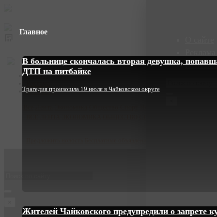
Главное
О сайте
Реклама
В больнице скончалась вторая девушка, попавш
Контакт
ДТП на питбайке
О сайте
Реклама
Трагедия произошла 19 июля в Чайковском округе
Контакты
×
Все
Лента
Экономика
Общество
Спорт
Новости компаний
Видео
ВСЕ
ЛЕНТА
ЭКОНОМИКА
ОБЩЕСТВО
СПОРТ
НОВОСТИ КОМПА
Предложить новость
Бесплатные объявления
×
Жителей Чайковского предупредили о запрете к