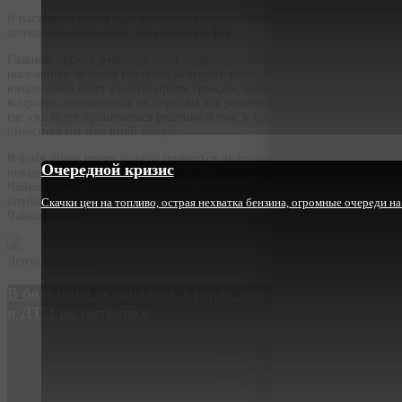
В настоящее время идет процедура согласования кандидата на
должность начальника Зипуновского ТО.
Главной задачей руководителей территориальных отделов в сельских
поселениях является контроль за территорией. В обязанности
начальников будет входить прием граждан, знание проблемных
вопросов, оперативная их передача для решения в городскую мэрию,
где уже будет приниматься решение о том, к чьей компетенции
относится тот или иной вопрос.
В ближайшее время должна появиться информация о размещении
Очередной кризис
новых структурных подразделений администрации города
Чайковского и контактные данные сотрудников. Эти сведения будут
опубликованы на официальном сайте администрации города
Скачки цен на топливо, острая нехватка бензина, огромные очереди н
Чайковского.
Лента новостей
В больнице скончалась вторая девушка, попавшая
в ДТП на питбайке