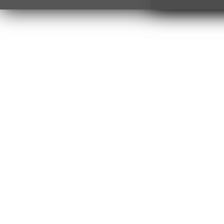
Воздух прогреется до +30 °C
В Чайковском резко выросли цены на автомоби
топливо
На автозаправках «Лукойл» скапливаются очереди