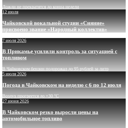
Дожди не прекратятся до конца недели
12 июля
Чайковской вокальной студии «Сияние»
присвоено звание «Народный коллектив»
7 июля 2026
В Прикамье усилили контроль за ситуацией с
топливом
В Чайковском бензин подорожал до 95 рублей за литр
5 июля 2026
Погода в Чайковском на неделю с 6 по 12 июля
Воздух прогреется до +30 °C
27 июня 2026
В Чайковском резко выросли цены на
автомобильное топливо