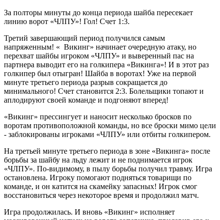
За полторы минуты до конца периода шайба пересекает
линию ворот «ЧЛПУ»! Гол! Счет 1:3.
Третий завершающий период получился самым
напряженным! « Викинг» начинает очередную атаку, но
перехват шайбы игроком «ЧЛПУ» и выверенный пас на
партнера выводит его на голкипера «Викинга»! И в этот раз
голкипер был отыгран! Шайба в воротах! Уже на первой
минуте третьего периода разрыв сокращается до
минимального! Счет становится 2:3. Болельщики топают и
аплодируют своей команде и подгоняют вперед!
«Викинг» прессингует и наносит несколько бросков по
воротам противоположной команды, но все броски мимо цели
- заблокированы игроками «ЧЛПУ» или отбиты голкипером.
На третьей минуте третьего периода в зоне «Викинга» после
борьбы за шайбу на льду лежит и не поднимается игрок
«ЧЛПУ». По-видимому, в пылу борьбы получил травму. Игра
остановлена. Игроку помогают подняться товарищи по
команде, и он катится на скамейку запасных! Игрок смог
восстановиться через некоторое время и продолжил матч.
Игра продолжилась. И вновь «Викинг» исполняет