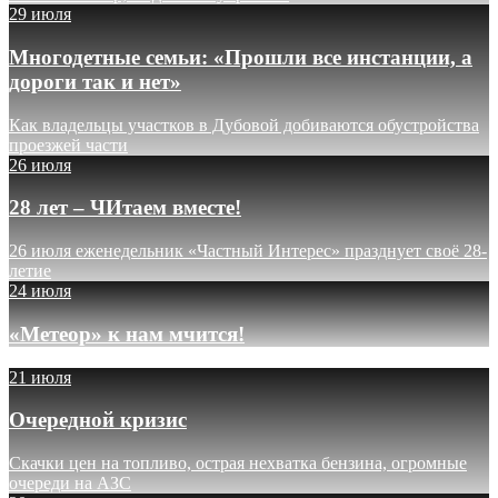
29 июля
Многодетные семьи: «Прошли все инстанции, а
дороги так и нет»
Как владельцы участков в Дубовой добиваются обустройства
проезжей части
26 июля
28 лет – ЧИтаем вместе!
26 июля еженедельник «Частный Интерес» празднует своё 28-
летие
24 июля
«Метеор» к нам мчится!
21 июля
Очередной кризис
Скачки цен на топливо, острая нехватка бензина, огромные
очереди на АЗС