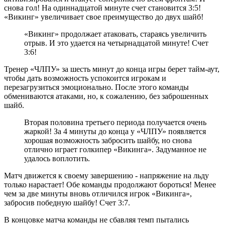
снова гол! На одиннадцатой минуте счет становится 3:5!
«Викинг» увеличивает свое преимущество до двух шайб!
«Викинг» продолжает атаковать, стараясь увеличить
отрыв. И это удается на четырнадцатой минуте! Счет
3:6!
Тренер «ЧЛПУ» за шесть минут до конца игры берет тайм-аут,
чтобы дать возможность успокоится игрокам и
перезагрузиться эмоционально. После этого команды
обмениваются атаками, но, к сожалению, без заброшенных
шайб.
Вторая половина третьего периода получается очень
жаркой! За 4 минуты до конца у «ЧЛПУ» появляется
хорошая возможность забросить шайбу, но снова
отлично играет голкипер «Викинга». Задуманное не
удалось воплотить.
Матч движется к своему завершению - напряжение на льду
только нарастает! Обе команды продолжают бороться! Менее
чем за две минуты вновь отличился игрок «Викинга»,
забросив победную шайбу! Счет 3:7.
В концовке матча команды не сбавляя темп пытались