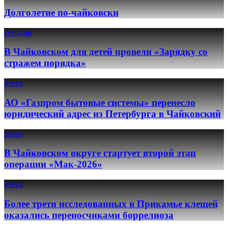
Долголетие по-чайковски
сегодня
В Чайковском для детей провели «Зарядку со
стражем порядка»
вчера
АО «Газпром бытовые системы» перенесло
юридический адрес из Петербурга в Чайковский
вчера
В Чайковском округе стартует второй этап
операции «Мак-2026»
вчера
Более трети исследованных в Прикамье клещей
оказались переносчиками боррелиоза