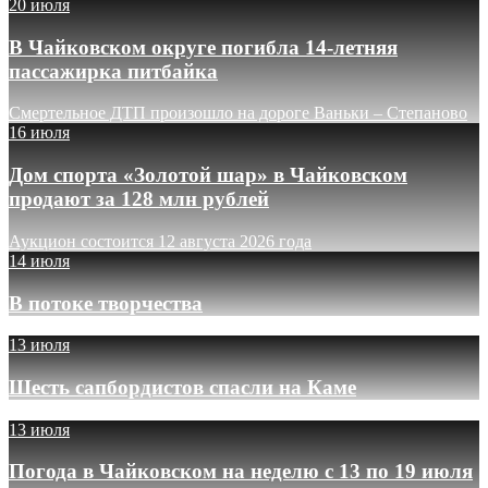
20 июля
В Чайковском округе погибла 14-летняя
пассажирка питбайка
Смертельное ДТП произошло на дороге Ваньки – Степаново
16 июля
Дом спорта «Золотой шар» в Чайковском
продают за 128 млн рублей
Аукцион состоится 12 августа 2026 года
14 июля
В потоке творчества
13 июля
Шесть сапбордистов спасли на Каме
13 июля
Погода в Чайковском на неделю с 13 по 19 июля