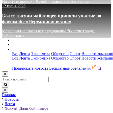
На автозаправках «Лукойл» скапливаются очереди
12 июня 2026
Более тысячи чайковцев приняли участие во
флешмобе «Нереальная волна»
Мероприятие открыло празднование 70-летие города
Чайковского
О сайте
Реклама
Контакты
Все
Лента
Экономика
Общество
Спорт
Новости компани
Все
Лента
Экономика
Общество
Спорт
Новости компани
Предложить новость
Бесплатные объявления
×
×
Главная
Новости
Лента
Хоккей: Дали бой лидеру