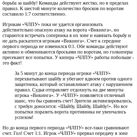
борьба за шайбу! Команды действуют жестко, но в пределах
правил. К шестой минуте количество бросков по воротам
составило 1:7 соответственно.
Игрокам «ЧЛПУ» пока не удается организовать
действительно опасную атаку на ворота «Викинга», но
стараются встречать соперника в их зоне и навязать борьбу и
не дать раскатится игрокам «Викинга». Счет к середине
первого периода не изменился 0:1. Обе команды действуют
активно и обмениваются бросками по воротам, но голкиперы
пресекают все попытки. У кипера «ЧЛПУ» работы побольше -
это факт!
За 5 минут до конца периода игроки «ЧЛПУ»
перехватывают шайбу и убегают вдвоем против одного
защитника, который останавливает атаку с нарушением
правил. Судья отправляет отдохнуть на две минуты
игрока «Викинга». У «ЧЛПУ» появляется отличный
шанс, что бы сравнять счет! Зрители активизировались,
с трибун доносится: «Шайбу, Шайбу, Шайбу!». Но все
попытки поразить ворота противника не увенчались
успехом!
Но до конца первого периода «ЧЛПУ» все-таки сравнивают
счет. Гол! Счет 1:1. Игрок «ЧЛПУ» прервал передачу в зоне