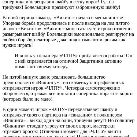
соперника и переправил шайбу в сетку ворот! Гул на
трибунах! Болельщики празднуют заброшенную шайбу!
Второй период команда «Викинг» начала в меньшинстве.
Упорная борьба продолжилась и после выхода на лед пятого
игрока «Викинга». «Викинг» много атакует, игроки отлично
разыгрывают шайбу. Болельщики эмоционально реагируют на
любую борьбу, некоторые даже подсказывают игрокам как
нужно играть!
И вновь у голкипера «ЧЛПУ» прибавляется работы! Он
с ней справляется на отлично! Защитники активно
помогают своему киперу.
На пятой минуте шанс реализовать большинство
представляется «Викингу» - на скамейку оштрафованных
отправляется игрок «ЧЛПУ». Четверка самоотверженно
обороняется, отражая все попытки соперника поразить ворота
(которых было не мало).
В один момент игрок «ЧЛПУ» перехватывает шайбу и
отправляет своего партнера на «свидание» с голкипером
«Викинга» - выход один на один, трибуны ревут! Но голкипер
«Викинга» отводит угрозу от своих ворот, мастерски
отражает бросок! Отличный момент для «ЧЛПУ» выйти
вперед в этом матче, но, увы, и ах! Накал в матче нарастает!