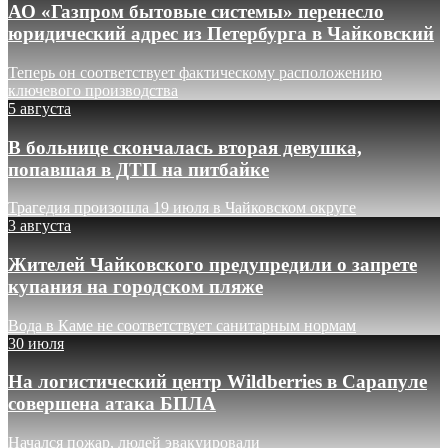
АО «Газпром бытовые системы» перенесло
юридический адрес из Петербурга в Чайковский
Теперь он соответствует фактическому расположению
ключевого производства
5 августа
В больнице скончалась вторая девушка,
попавшая в ДТП на питбайке
Трагедия произошла 19 июля в Чайковском округе
3 августа
Жителей Чайковского предупредили о запрете
купания на городском пляже
Вода в Каме не соответствует санитарным нормам
30 июля
На логистический центр Wildberries в Сарапуле
совершена атака БПЛА
Начался пожар, людей эвакуировали