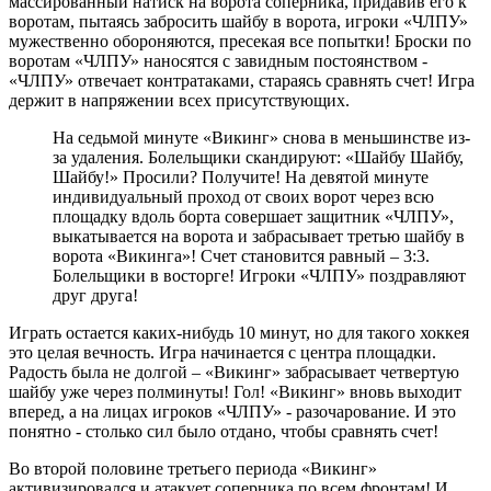
массированный натиск на ворота соперника, придавив его к
воротам, пытаясь забросить шайбу в ворота, игроки «ЧЛПУ»
мужественно обороняются, пресекая все попытки! Броски по
воротам «ЧЛПУ» наносятся с завидным постоянством -
«ЧЛПУ» отвечает контратаками, стараясь сравнять счет! Игра
держит в напряжении всех присутствующих.
На седьмой минуте «Викинг» снова в меньшинстве из-
за удаления. Болельщики скандируют: «Шайбу Шайбу,
Шайбу!» Просили? Получите! На девятой минуте
индивидуальный проход от своих ворот через всю
площадку вдоль борта совершает защитник «ЧЛПУ»,
выкатывается на ворота и забрасывает третью шайбу в
ворота «Викинга»! Счет становится равный – 3:3.
Болельщики в восторге! Игроки «ЧЛПУ» поздравляют
друг друга!
Играть остается каких-нибудь 10 минут, но для такого хоккея
это целая вечность. Игра начинается с центра площадки.
Радость была не долгой – «Викинг» забрасывает четвертую
шайбу уже через полминуты! Гол! «Викинг» вновь выходит
вперед, а на лицах игроков «ЧЛПУ» - разочарование. И это
понятно - столько сил было отдано, чтобы сравнять счет!
Во второй половине третьего периода «Викинг»
активизировался и атакует соперника по всем фронтам! И