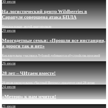
30 июля
На логистический центр Wildberries в
Сарапуле совершена атака БПЛА
Начался пожар, людей эвакуировали
29 июля
Многодетные семьи: «Прошли все инстанции,
а дороги так и нет»
Как владельцы участков в Дубовой добиваются обустройства проезжей
части
26 июля
28 лет – ЧИтаем вместе!
26 июля еженедельник «Частный Интерес» празднует своё 28-летие
24 июля
«Метеор» к нам мчится!
21 июля