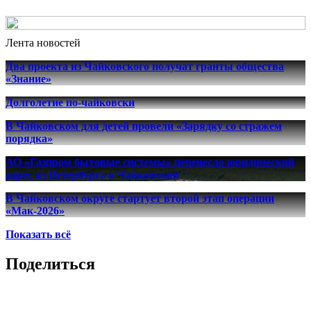
Лента новостей
Два проекта из Чайковского получат гранты общества
«Знание»
Долголетие по-чайковски
В Чайковском для детей провели «Зарядку со стражем
порядка»
АО «Газпром бытовые системы» перенесло юридический
адрес из Петербурга в Чайковский
В Чайковском округе стартует второй этап операции
«Мак-2026»
Показать всё
Поделиться