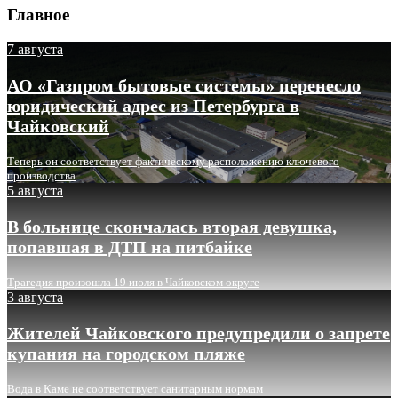
Главное
7 августа
АО «Газпром бытовые системы» перенесло
юридический адрес из Петербурга в
Чайковский
Теперь он соответствует фактическому расположению ключевого
производства
5 августа
В больнице скончалась вторая девушка,
попавшая в ДТП на питбайке
Трагедия произошла 19 июля в Чайковском округе
3 августа
Жителей Чайковского предупредили о запрете
купания на городском пляже
Вода в Каме не соответствует санитарным нормам