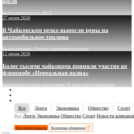
июля
Воздух прогреется до +30 °C
27 июня 2026
В Чайковском резко выросли цены на
автомобильное топливо
На автозаправках «Лукойл» скапливаются очереди
12 июня 2026
Более тысячи чайковцев приняли участие во
флешмобе «Нереальная волна»
Мероприятие открыло празднование 70-летие города Чайковского
О сайте
Реклама
Контакты
Все
Лента
Экономика
Общество
Спорт
Все
Лента
Экономика
Общество
Спорт
Новости компани
Предложить новость
Бесплатные объявления