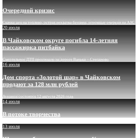
Очередной кризис
Скачки цен на топливо, острая нехватка бензина, огромные очереди на АЗС
20 июля
В Чайковском округе погибла 14-летняя
пассажирка питбайка
Смертельное ДТП произошло на дороге Ваньки – Степаново
16 июля
Дом спорта «Золотой шар» в Чайковском
продают за 128 млн рублей
Аукцион состоится 12 августа 2026 года
14 июля
В потоке творчества
13 июля