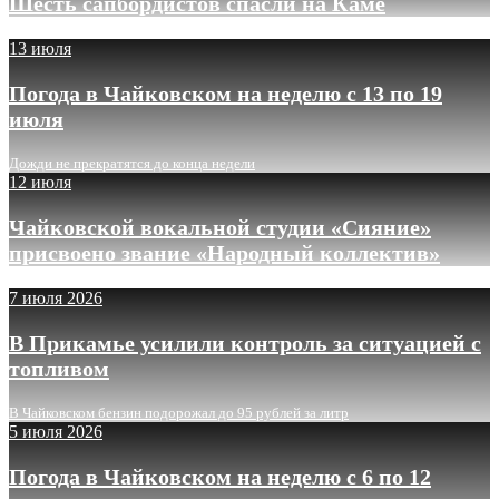
Шесть сапбордистов спасли на Каме
13 июля
Погода в Чайковском на неделю с 13 по 19
июля
Дожди не прекратятся до конца недели
12 июля
Чайковской вокальной студии «Сияние»
присвоено звание «Народный коллектив»
7 июля 2026
В Прикамье усилили контроль за ситуацией с
топливом
В Чайковском бензин подорожал до 95 рублей за литр
5 июля 2026
Погода в Чайковском на неделю с 6 по 12