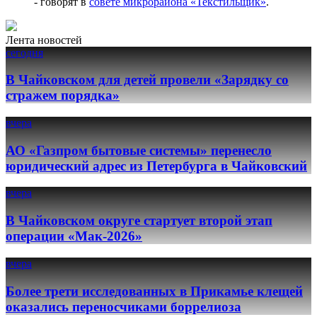
- говорят в
совете микрорайона «Текстильщик»
.
Лента новостей
сегодня
В Чайковском для детей провели «Зарядку со
стражем порядка»
вчера
АО «Газпром бытовые системы» перенесло
юридический адрес из Петербурга в Чайковский
вчера
В Чайковском округе стартует второй этап
операции «Мак-2026»
вчера
Более трети исследованных в Прикамье клещей
оказались переносчиками боррелиоза