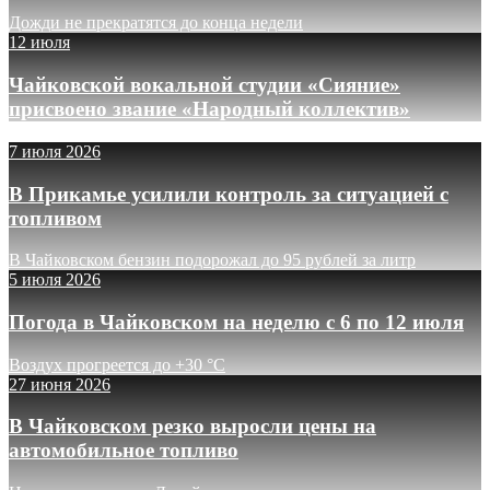
Дожди не прекратятся до конца недели
12 июля
Чайковской вокальной студии «Сияние»
присвоено звание «Народный коллектив»
7 июля 2026
В Прикамье усилили контроль за ситуацией с
топливом
В Чайковском бензин подорожал до 95 рублей за литр
5 июля 2026
Погода в Чайковском на неделю с 6 по 12 июля
Воздух прогреется до +30 °C
27 июня 2026
В Чайковском резко выросли цены на
автомобильное топливо