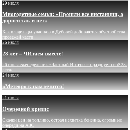
29 июля
Многодетные семьи: «Прошли все инстанции, а
дороги так и нет»
Как владельцы участков в Дубовой добиваются обустройства
проезжей части
26 июля
28 лет – ЧИтаем вместе!
26 июля еженедельник «Частный Интерес» празднует своё 28-
летие
24 июля
«Метеор» к нам мчится!
21 июля
Очередной кризис
Скачки цен на топливо, острая нехватка бензина, огромные
очереди на АЗС