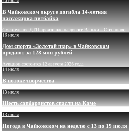
20 июля
В Чайковском округе погибла 14-летняя
пассажирка питбайка
Смертельное ДТП произошло на дороге Ваньки – Степаново
16 июля
Дом спорта «Золотой шар» в Чайковском
продают за 128 млн рублей
Аукцион состоится 12 августа 2026 года
14 июля
В потоке творчества
13 июля
Шесть сапбордистов спасли на Каме
13 июля
Погода в Чайковском на неделю с 13 по 19 июля