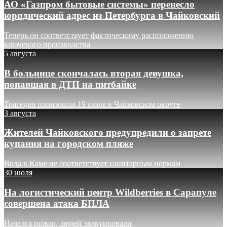
АО «Газпром бытовые системы» перенесло
юридический адрес из Петербурга в Чайковский
Теперь он соответствует фактическому расположению
ключевого производства
5 августа
В больнице скончалась вторая девушка,
попавшая в ДТП на питбайке
Трагедия произошла 19 июля в Чайковском округе
3 августа
Жителей Чайковского предупредили о запрете
купания на городском пляже
Вода в Каме не соответствует санитарным нормам
30 июля
На логистический центр Wildberries в Сарапуле
совершена атака БПЛА
Начался пожар, людей эвакуировали