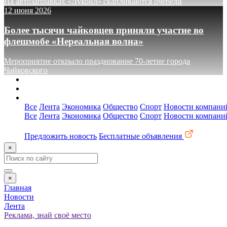
На автозаправках «Лукойл» скапливаются очереди
12 июня 2026
Более тысячи чайковцев приняли участие во
флешмобе «Нереальная волна»
Мероприятие открыло празднование 70-летие города
Чайковского
О сайте
Реклама
Контакты
Все
Лента
Экономика
Общество
Спорт
Новости компани
Все
Лента
Экономика
Общество
Спорт
Новости компани
Предложить новость
Бесплатные объявления
×
×
Главная
Новости
Лента
Реклама, знай своё место