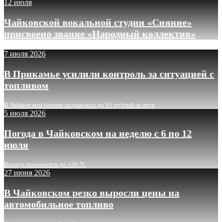
12 июля
Чайковской вокальной студии «Сияние»
присвоено звание «Народный коллектив»
7 июля 2026
В Прикамье усилили контроль за ситуацией с
топливом
В Чайковском бензин подорожал до 95 рублей за литр
5 июля 2026
Погода в Чайковском на неделю с 6 по 12
июля
Воздух прогреется до +30 °C
27 июня 2026
В Чайковском резко выросли цены на
автомобильное топливо