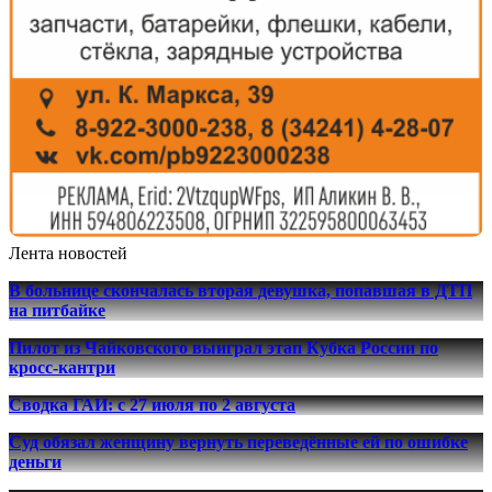
Лента новостей
В больнице скончалась вторая девушка, попавшая в ДТП
на питбайке
Пилот из Чайковского выиграл этап Кубка России по
кросс-кантри
Сводка ГАИ: с 27 июля по 2 августа
Суд обязал женщину вернуть переведённые ей по ошибке
деньги