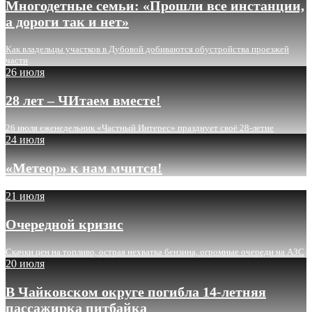
Многодетные семьи: «Прошли все инстанции,
а дороги так и нет»
Как владельцы участков в Дубовой добиваются обустройства проезжей
части
26 июля
28 лет – ЧИтаем вместе!
26 июля еженедельник «Частный Интерес» празднует своё 28-летие
24 июля
«Метеор» к нам мчится!
21 июля
Очередной кризис
Скачки цен на топливо, острая нехватка бензина, огромные очереди на АЗС
20 июля
В Чайковском округе погибла 14-летняя
пассажирка питбайка