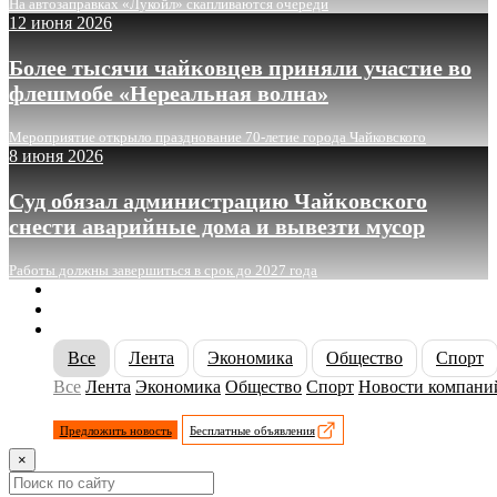
На автозаправках «Лукойл» скапливаются очереди
12 июня 2026
Более тысячи чайковцев приняли участие во
флешмобе «Нереальная волна»
Мероприятие открыло празднование 70-летие города Чайковского
8 июня 2026
Суд обязал администрацию Чайковского
снести аварийные дома и вывезти мусор
Работы должны завершиться в срок до 2027 года
О сайте
Реклама
Контакты
Все
Лента
Экономика
Общество
Спорт
Все
Лента
Экономика
Общество
Спорт
Новости компани
Предложить новость
Бесплатные объявления
×