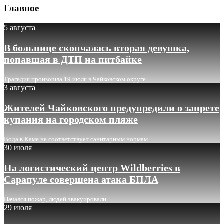
Главное
5 августа
В больнице скончалась вторая девушка,
попавшая в ДТП на питбайке
Трагедия произошла 19 июля в Чайковском округе
3 августа
Жителей Чайковского предупредили о запрете
купания на городском пляже
Вода в Каме не соответствует санитарным нормам
30 июля
На логистический центр Wildberries в
Сарапуле совершена атака БПЛА
Начался пожар, людей эвакуировали
29 июля