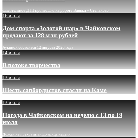
Смертельное ДТП произошло на дороге Ваньки – Степаново
16 июля
Дом спорта «Золотой шар» в Чайковском
продают за 128 млн рублей
Аукцион состоится 12 августа 2026 года
14 июля
В потоке творчества
13 июля
Шесть сапбордистов спасли на Каме
13 июля
Погода в Чайковском на неделю с 13 по 19
июля
Дожди не прекратятся до конца недели