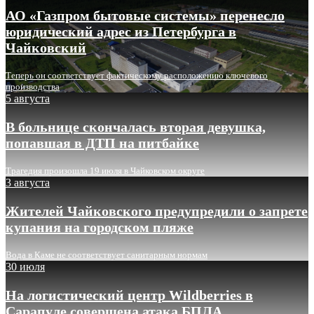
АО «Газпром бытовые системы» перенесло
юридический адрес из Петербурга в
Чайковский
Теперь он соответствует фактическому расположению ключевого
производства
5 августа
В больнице скончалась вторая девушка,
попавшая в ДТП на питбайке
Трагедия произошла 19 июля в Чайковском округе
3 августа
Жителей Чайковского предупредили о запрете
купания на городском пляже
Вода в Каме не соответствует санитарным нормам
30 июля
На логистический центр Wildberries в
Сарапуле совершена атака БПЛА