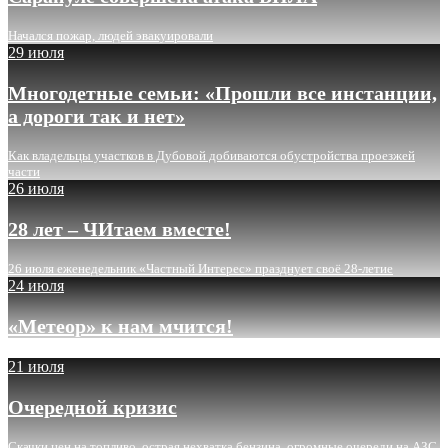
Начался пожар, людей эвакуировали
29 июля
Многодетные семьи: «Прошли все инстанции,
а дороги так и нет»
Как владельцы участков в Дубовой добиваются обустройства проезжей
части
26 июля
28 лет – ЧИтаем вместе!
26 июля еженедельник «Частный Интерес» празднует своё 28-летие
24 июля
«Метеор» к нам мчится!
21 июля
Очередной кризис
Скачки цен на топливо, острая нехватка бензина, огромные очереди на АЗС