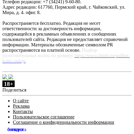
Телефон редакции: +7 (34241) 9-60-80.
Адрес редакции: 617760, Пермский край, г. Чайковский, ул.
Мира, д. 4. офис 8.
Распространяется бесплатно. Редакция не несет
ответственности за достоверность информации,
содержащейся в рекламных объявлениях и сообщениях
пользователей сайта. Редакция не предоставляет справочной
информации. Материалы обозначенные символом PR
распространяются на платной основе.
Подбор
уплотнительных колец по размеру
https://www.binrti.ru/podbor-
kolec-onlajn
18+
Поделиться
О сайте
Реклама
Контакты
Пользовательское соглашение
Соглашение о конфиденциальности информации
сегодня
сегодня
сегодня
сегодня
5 августа