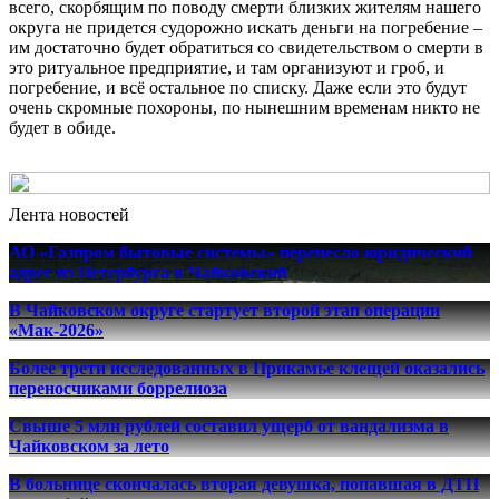
всего, скорбящим по поводу смерти близких жителям нашего
округа не придется судорожно искать деньги на погребение –
им достаточно будет обратиться со свидетельством о смерти в
это ритуальное предприятие, и там организуют и гроб, и
погребение, и всё остальное по списку. Даже если это будут
очень скромные похороны, по нынешним временам никто не
будет в обиде.
Лента новостей
АО «Газпром бытовые системы» перенесло юридический
адрес из Петербурга в Чайковский
В Чайковском округе стартует второй этап операции
«Мак-2026»
Более трети исследованных в Прикамье клещей оказались
переносчиками боррелиоза
Свыше 5 млн рублей составил ущерб от вандализма в
Чайковском за лето
В больнице скончалась вторая девушка, попавшая в ДТП