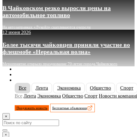
В Чайковском резко выросли цены на
автомобильное топливо
На автозаправках «Лукойл» скапливаются очереди
12 июня 2026
Более тысячи чайковцев приняли участие во
флешмобе «Нереальная волна»
Мероприятие открыло празднование 70-летие города Чайковского
О сайте
Реклама
Контакты
Все
Лента
Экономика
Общество
Спорт
Все
Лента
Экономика
Общество
Спорт
Новости компани
Предложить новость
Бесплатные объявления
×
×