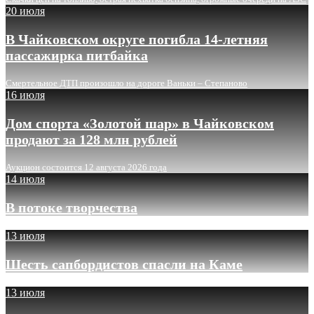
20 июля
В Чайковском округе погибла 14-летняя
пассажирка питбайка
Смертельное ДТП произошло на дороге Ваньки – Степаново
16 июля
Дом спорта «Золотой шар» в Чайковском
продают за 128 млн рублей
Аукцион состоится 12 августа 2026 года
14 июля
В потоке творчества
13 июля
Шесть сапбордистов спасли на Каме
13 июля