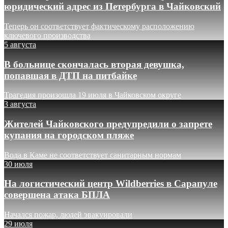
юридический адрес из Петербурга в Чайковский
Теперь он соответствует фактическому расположению
ключевого производства
5 августа
В больнице скончалась вторая девушка,
попавшая в ДТП на питбайке
Трагедия произошла 19 июля в Чайковском округе
3 августа
Жителей Чайковского предупредили о запрете
купания на городском пляже
Вода в Каме не соответствует санитарным нормам
30 июля
На логистический центр Wildberries в Сарапуле
совершена атака БПЛА
Начался пожар, людей эвакуировали
29 июля