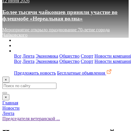
12 июня 2026
Более тысячи чайковцев приняли участие во
флешмобе «Нереальная волна»
Мероприятие открыло празднование 70-летие города
Чайковского
О сайте
Реклама
Контакты
Все
Лента
Экономика
Общество
Спорт
Новости компани
Все
Лента
Экономика
Общество
Спорт
Новости компани
Предложить новость
Бесплатные объявления
×
×
Главная
Новости
Лента
Председателя ветеранской ...