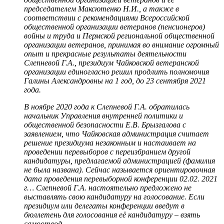
председателем Максютенко Н.И., а также в
соответствии с рекомендациями Всероссийской
общественной организации ветеранов (пенсионеров)
войны и труда и Пермской региональной общественной
организации ветеранов, принимая во внимание огромный
опыт и прекрасные результаты деятельности
Слепневой Г.А., президиум Чайковской ветеранской
организации единогласно решил продлить полномочия
Галины Александровны на 1 год, до 23 сентября 2021
года.
В ноябре 2020 года к Слепневой Г.А. обратилась
начальник Управления внутренней политики и
общественной безопасности Е.В. Брызгалова с
заявлением, что Чайковская администрация считает
решение президиума незаконным и настаивает на
проведении перевыборов с переизбранием другой
кандидатуры, предлагаемой администрацией (фамилия
не была названа). Сейчас называется ориентировочная
дата проведения перевыборной конференции 02.02. 2021
г… Слепневой Г.А. настоятельно предложено не
выставлять свою кандидатуру на голосование. Если
президиум или делегаты конференции введут в
бюллетень для голосования её кандидатуру – взять
самоотвод.