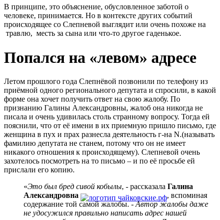
В принципе, это объяснение, обусловленное заботой о
человеке, принимается. Но в контексте других событий
происходящее со Слепневой выглядит или очень похоже на
травлю, месть за сына или что-то другое гаденькое.
Попался на «левом» адресе
Летом прошлого года Слепнёвой позвонили по телефону из
приёмной одного регионального депутата и спросили, в какой
форме она хочет получить ответ на свою жалобу. По
признанию Галины Александровны, жалоб она никогда не
писала и очень удивилась столь странному вопросу. Тогда ей
пояснили, что от её имени в их приемную пришло письмо, где
женщина в пух и прах разнесла деятельность г-на N.(называть
фамилию депутата не станем, потому что он не имеет
никакого отношения к происходящему). Слепневой очень
захотелось посмотреть на то письмо – и по её просьбе ей
прислали его копию.
«
Это был бред сивой кобылы
, - рассказала
Галина
Александровна
, вспоминая
содержание той самой жалобы. -
Автор жалобы даже
не удосужился правильно написать адрес нашей