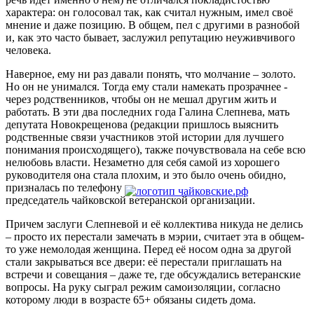
характера: он голосовал так, как считал нужным, имел своё
мнение и даже позицию. В общем, пел с другими в разнобой
и, как это часто бывает, заслужил репутацию неуживчивого
человека.
Наверное, ему ни раз давали понять, что молчание – золото.
Но он не унимался. Тогда ему стали намекать прозрачнее -
через родственников, чтобы он не мешал другим жить и
работать. В эти два последних года Галина Слепнева, мать
депутата Новокрещенова (редакции пришлось выяснить
родственные связи участников этой истории для лучшего
понимания происходящего), также почувствовала на себе всю
нелюбовь власти. Незаметно для себя самой из хорошего
руководителя она стала плохим, и это было очень обидно,
призналась по телефону
председатель чайковской ветеранской организации.
Причем заслуги Слепневой и её коллектива никуда не делись
– просто их перестали замечать в мэрии, считает эта в общем-
то уже немолодая женщина. Перед её носом одна за другой
стали закрываться все двери: её перестали приглашать на
встречи и совещания – даже те, где обсуждались ветеранские
вопросы. На руку сыграл режим самоизоляции, согласно
которому люди в возрасте 65+ обязаны сидеть дома.