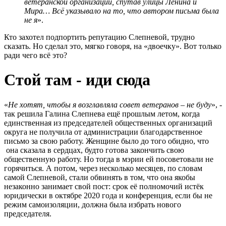
ветеранской организации, спутав улицы Ленина и
Мира… Всё указывало на то, что автором письма была
не я
».
Кто захотел подпортить репутацию Слепневой, трудно
сказать. Но сделал это, мягко говоря, на «двоечку». Вот только
ради чего всё это?
Стой там - иди сюда
«
Не хотят, чтобы я возглавляла совет ветеранов – не буду
», -
так решила Галина Слепнева ещё прошлым летом, когда
единственная из председателей общественных организаций
округа не получила от администрации благодарственное
письмо за свою работу. Женщине было до того обидно, что
она сказала в сердцах, будто готова закончить свою
общественную работу. Но тогда в мэрии ей посоветовали не
горячиться. А потом, через несколько месяцев, по словам
самой Слепневой, стали обвинять в том, что она якобы
незаконно занимает свой пост: срок её полномочий истёк
юридически в октябре 2020 года и конференция, если бы не
режим самоизоляции, должна была избрать нового
председателя.