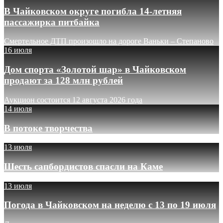
В Чайковском округе погибла 14-летняя
пассажирка питбайка
Смертельное ДТП произошло на дороге Ваньки – Степаново
16 июля
Дом спорта «Золотой шар» в Чайковском
продают за 128 млн рублей
Аукцион состоится 12 августа 2026 года
14 июля
В потоке творчества
13 июля
Шесть сапбордистов спасли на Каме
13 июля
Погода в Чайковском на неделю с 13 по 19 июля