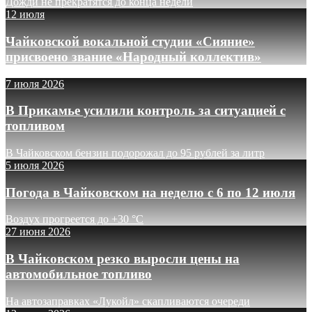
Дожди не прекратятся до конца недели
12 июля
Чайковской вокальной студии «Сияние»
присвоено звание «Народный коллектив»
7 июля 2026
В Прикамье усилили контроль за ситуацией с
топливом
В Чайковском бензин подорожал до 95 рублей за литр
5 июля 2026
Погода в Чайковском на неделю с 6 по 12 июля
Воздух прогреется до +30 °C
27 июня 2026
В Чайковском резко выросли цены на
автомобильное топливо
На автозаправках «Лукойл» скапливаются очереди