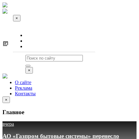
×
О сайте
Реклама
Контакты
×
О сайте
Реклама
Контакты
×
Главное
вчера
АО «Газпром бытовые системы» перенесло