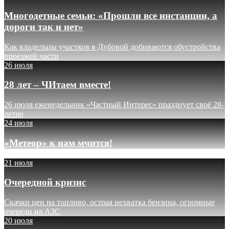
Многодетные семьи: «Прошли все инстанции, а
дороги так и нет»
Как владельцы участков в Дубовой добиваются обустройства
проезжей части
26 июля
28 лет – ЧИтаем вместе!
26 июля еженедельник «Частный Интерес» празднует своё 28-
летие
24 июля
«Метеор» к нам мчится!
21 июля
Очередной кризис
Скачки цен на топливо, острая нехватка бензина, огромные
очереди на АЗС
20 июля