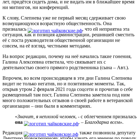
лет, придётся сидеть дома, и не видать им в ближайшее время
ни митингов, ни конференций.
К слову, Слепнева уже не первый месяц сдерживает свою
возмущающуюся возрастную общественность. Она
призналась
, что ей неприятна эта
ситуация, как и позиция администрации, решившей сместить
её с поста руководителя общественной организации не
совсем, на её взгляд, честными методами.
На вопрос редакции, почему на неё начались такие гонения,
Галина Алексеевна ответила, что связывает их с
деятельностью своего прямого родственника (сына – Авт.).
Впрочем, во всем происходящем в эти дни Галина Слепнева
видит не только негатив, но и позитивные моменты. Так,
открыв утром 2 февраля 2021 года соцсети и прочитав о себе
размещенный там пост, Галина Слепнева заметила под ним
много положительных отзывов о своей работе в ветеранской
организации – они были в комментариях.
«
Значит, я неплохой человек
, - с облегчением призналась
она
. –
Благодарна всем»
.
Редакция
также позвонила депутату
Дмитрию Новокрещенову, чтобы узнать его мнение по поводу