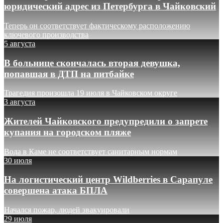
юридический адрес из Петербурга в Чайковский
Теперь он соответствует фактическому расположению
ключевого производства
5 августа
В больнице скончалась вторая девушка,
попавшая в ДТП на питбайке
Трагедия произошла 19 июля в Чайковском округе
3 августа
Жителей Чайковского предупредили о запрете
купания на городском пляже
Вода в Каме не соответствует санитарным нормам
30 июля
На логистический центр Wildberries в Сарапуле
совершена атака БПЛА
Начался пожар, людей эвакуировали
29 июля