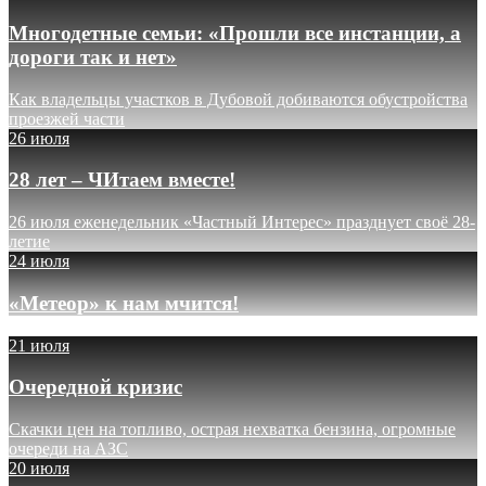
Многодетные семьи: «Прошли все инстанции, а
дороги так и нет»
Как владельцы участков в Дубовой добиваются обустройства
проезжей части
26 июля
28 лет – ЧИтаем вместе!
26 июля еженедельник «Частный Интерес» празднует своё 28-
летие
24 июля
«Метеор» к нам мчится!
21 июля
Очередной кризис
Скачки цен на топливо, острая нехватка бензина, огромные
очереди на АЗС
20 июля