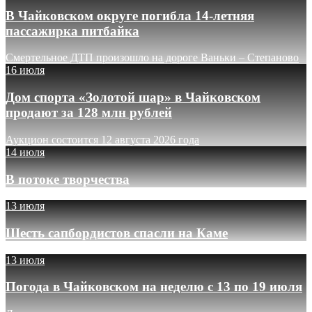
В Чайковском округе погибла 14-летняя
пассажирка питбайка
Смертельное ДТП произошло на дороге Ваньки – Степаново
16 июля
Дом спорта «Золотой шар» в Чайковском
продают за 128 млн рублей
Аукцион состоится 12 августа 2026 года
14 июля
В потоке творчества
13 июля
Шесть сапбордистов спасли на Каме
13 июля
Погода в Чайковском на неделю с 13 по 19 июля