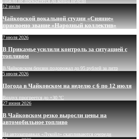
Дожди не прекратятся до конца недели
12 июля
Чайковской вокальной студии «Сияние»
присвоено звание «Народный коллектив»
7 июля 2026
В Прикамье усилили контроль за ситуацией с
топливом
В Чайковском бензин подорожал до 95 рублей за литр
5 июля 2026
Погода в Чайковском на неделю с 6 по 12 июля
Воздух прогреется до +30 °C
27 июня 2026
В Чайковском резко выросли цены на
автомобильное топливо
На автозаправках «Лукойл» скапливаются очереди