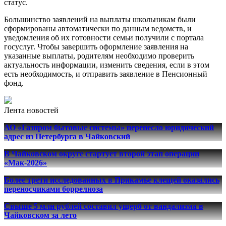
статус.
Большинство заявлений на выплаты школьникам были
сформированы автоматически по данным ведомств, и
уведомления об их готовности семьи получили с портала
госуслуг. Чтобы завершить оформление заявления на
указанные выплаты, родителям необходимо проверить
актуальность информации, изменить сведения, если в этом
есть необходимость, и отправить заявление в Пенсионный
фонд.
Лента новостей
АО «Газпром бытовые системы» перенесло юридический
адрес из Петербурга в Чайковский
В Чайковском округе стартует второй этап операции
«Мак-2026»
Более трети исследованных в Прикамье клещей оказались
переносчиками боррелиоза
Свыше 5 млн рублей составил ущерб от вандализма в
Чайковском за лето