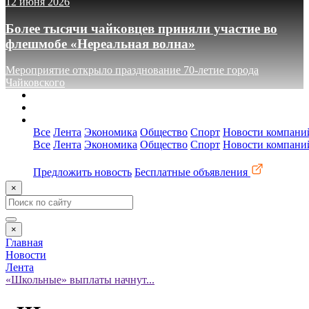
12 июня 2026
Более тысячи чайковцев приняли участие во
флешмобе «Нереальная волна»
Мероприятие открыло празднование 70-летие города
Чайковского
О сайте
Реклама
Контакты
Все
Лента
Экономика
Общество
Спорт
Новости компани
Все
Лента
Экономика
Общество
Спорт
Новости компани
Предложить новость
Бесплатные объявления
×
×
Главная
Новости
Лента
«Школьные» выплаты начнут...