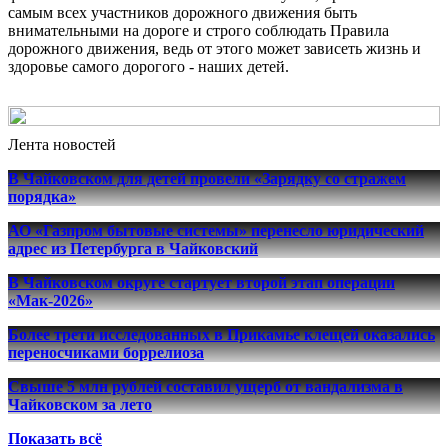
самым всех участников дорожного движения быть
внимательными на дороге и строго соблюдать Правила
дорожного движения, ведь от этого может зависеть жизнь и
здоровье самого дорогого - наших детей.
Лента новостей
В Чайковском для детей провели «Зарядку со стражем
порядка»
АО «Газпром бытовые системы» перенесло юридический
адрес из Петербурга в Чайковский
В Чайковском округе стартует второй этап операции
«Мак-2026»
Более трети исследованных в Прикамье клещей оказались
переносчиками боррелиоза
Свыше 5 млн рублей составил ущерб от вандализма в
Чайковском за лето
Показать всё