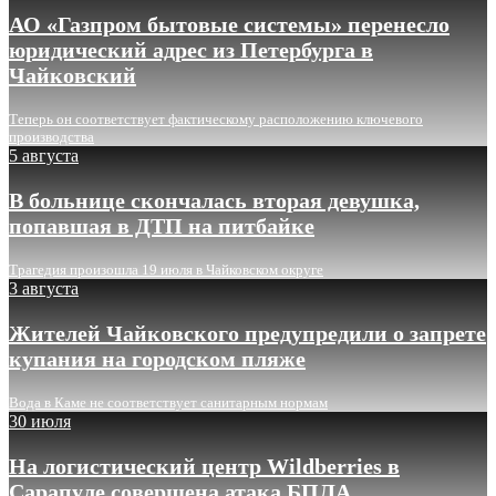
АО «Газпром бытовые системы» перенесло
юридический адрес из Петербурга в
Чайковский
Теперь он соответствует фактическому расположению ключевого
производства
5 августа
В больнице скончалась вторая девушка,
попавшая в ДТП на питбайке
Трагедия произошла 19 июля в Чайковском округе
3 августа
Жителей Чайковского предупредили о запрете
купания на городском пляже
Вода в Каме не соответствует санитарным нормам
30 июля
На логистический центр Wildberries в
Сарапуле совершена атака БПЛА