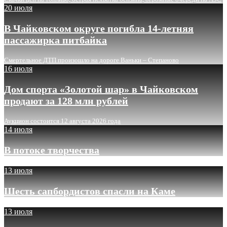
20 июля
В Чайковском округе погибла 14-летняя
пассажирка питбайка
Смертельное ДТП произошло на дороге Ваньки – Степаново
16 июля
Дом спорта «Золотой шар» в Чайковском
продают за 128 млн рублей
Аукцион состоится 12 августа 2026 года
14 июля
В потоке творчества
13 июля
Шесть сапбордистов спасли на Каме
13 июля