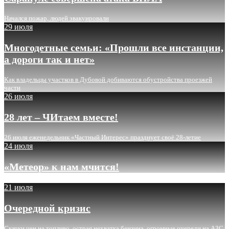
Начался пожар, людей эвакуировали
29 июля
Многодетные семьи: «Прошли все инстанции,
а дороги так и нет»
Как владельцы участков в Дубовой добиваются обустройства проезжей
части
26 июля
28 лет – ЧИтаем вместе!
26 июля еженедельник «Частный Интерес» празднует своё 28-летие
24 июля
«Метеор» к нам мчится!
21 июля
Очередной кризис
Скачки цен на топливо, острая нехватка бензина, огромные очереди на АЗС