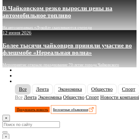
В Чайковском резко выросли цены на
автомобильное топливо
На автозаправках «Лукойл» скапливаются очереди
12 июня 2026
Более тысячи чайковцев приняли участие во
флешмобе «Нереальная волна»
Мероприятие открыло празднование 70-летие города Чайковского
О сайте
Реклама
Контакты
Все
Лента
Экономика
Общество
Спорт
Все
Лента
Экономика
Общество
Спорт
Новости компани
Предложить новость
Бесплатные объявления
×
×