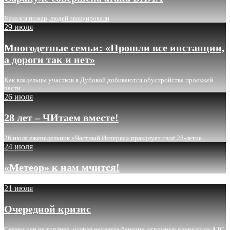
Начался пожар, людей эвакуировали
29 июля
Многодетные семьи: «Прошли все инстанции,
а дороги так и нет»
Как владельцы участков в Дубовой добиваются обустройства проезжей
части
26 июля
28 лет – ЧИтаем вместе!
26 июля еженедельник «Частный Интерес» празднует своё 28-летие
24 июля
«Метеор» к нам мчится!
21 июля
Очередной кризис
Скачки цен на топливо, острая нехватка бензина, огромные очереди на АЗС