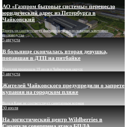
АО «Газпром бытовые системы» перенесло
юридический адрес из Петербурга в
Чайковский
Теперь он соответствует фактическому расположению ключевого
производства
5 августа
В больнице скончалась вторая девушка,
попавшая в ДТП на питбайке
Трагедия произошла 19 июля в Чайковском округе
3 августа
Жителей Чайковского предупредили о запрете
купания на городском пляже
Вода в Каме не соответствует санитарным нормам
30 июля
На логистический центр Wildberries в
Сарапуле совершена атака БПЛА