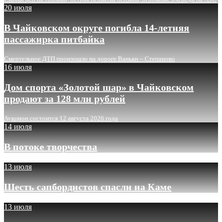
20 июля
В Чайковском округе погибла 14-летняя
пассажирка питбайка
Смертельное ДТП произошло на дороге Ваньки – Степаново
16 июля
Дом спорта «Золотой шар» в Чайковском
продают за 128 млн рублей
Аукцион состоится 12 августа 2026 года
14 июля
В потоке творчества
13 июля
Шесть сапбордистов спасли на Каме
13 июля