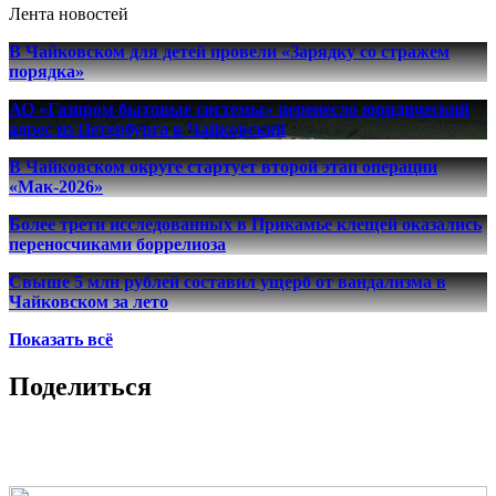
Лента новостей
В Чайковском для детей провели «Зарядку со стражем
порядка»
АО «Газпром бытовые системы» перенесло юридический
адрес из Петербурга в Чайковский
В Чайковском округе стартует второй этап операции
«Мак-2026»
Более трети исследованных в Прикамье клещей оказались
переносчиками боррелиоза
Свыше 5 млн рублей составил ущерб от вандализма в
Чайковском за лето
Показать всё
Поделиться