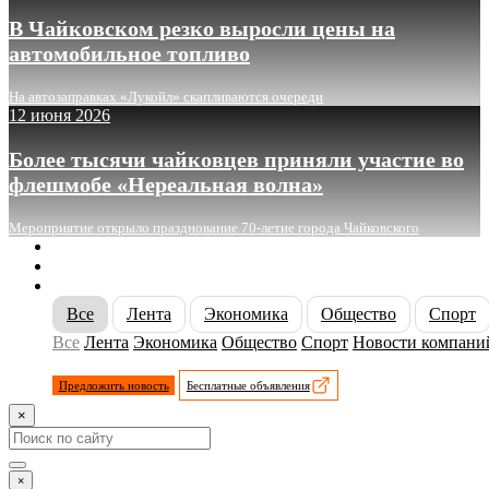
В Чайковском резко выросли цены на
автомобильное топливо
На автозаправках «Лукойл» скапливаются очереди
12 июня 2026
Более тысячи чайковцев приняли участие во
флешмобе «Нереальная волна»
Мероприятие открыло празднование 70-летие города Чайковского
О сайте
Реклама
Контакты
Все
Лента
Экономика
Общество
Спорт
Все
Лента
Экономика
Общество
Спорт
Новости компани
Предложить новость
Бесплатные объявления
×
×