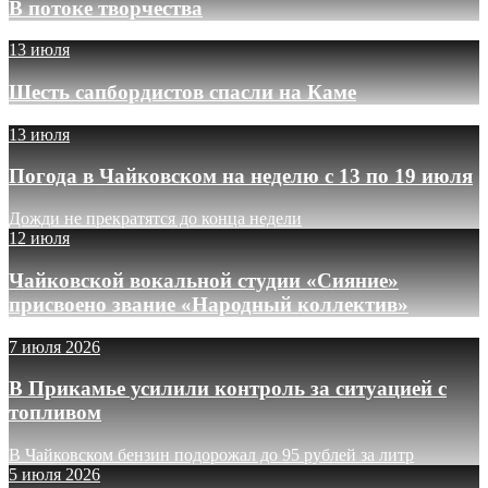
В потоке творчества
13 июля
Шесть сапбордистов спасли на Каме
13 июля
Погода в Чайковском на неделю с 13 по 19 июля
Дожди не прекратятся до конца недели
12 июля
Чайковской вокальной студии «Сияние»
присвоено звание «Народный коллектив»
7 июля 2026
В Прикамье усилили контроль за ситуацией с
топливом
В Чайковском бензин подорожал до 95 рублей за литр
5 июля 2026