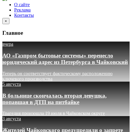
О сайте
Реклама
Контакты
×
Главное
вчера
АО «Газпром бытовые системы» перенесло
юридический адрес из Петербурга в Чайковский
Теперь он соответствует фактическому расположению
ключевого производства
5 августа
В больнице скончалась вторая девушка,
попавшая в ДТП на питбайке
Трагедия произошла 19 июля в Чайковском округе
3 августа
Жителей Чайковского предупредили о запрете