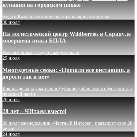
купания на городском пляже
Вода в Каме не соответствует санитарным нормам
30 июля
На логистический центр Wildberries в Сарапуле
совершена атака БПЛА
Начался пожар, людей эвакуировали
29 июля
Многодетные семьи: «Прошли все инстанции, а
дороги так и нет»
Как владельцы участков в Дубовой добиваются обустройства
проезжей части
26 июля
28 лет – ЧИтаем вместе!
26 июля еженедельник «Частный Интерес» празднует своё 28-
летие
24 июля