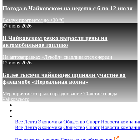
Погода в Чайковском на неделю с 6 по 12 июля
Воздух прогреется до +30 °C
27 июня 2026
В Чайковском резко выросли цены на
автомобильное топливо
На автозаправках «Лукойл» скапливаются очереди
12 июня 2026
Более тысячи чайковцев приняли участие во
флешмобе «Нереальная волна»
Мероприятие открыло празднование 70-летие города
Чайковского
О сайте
Реклама
Контакты
Все
Лента
Экономика
Общество
Спорт
Новости компани
Все
Лента
Экономика
Общество
Спорт
Новости компани
Предложить новость
Бесплатные объявления