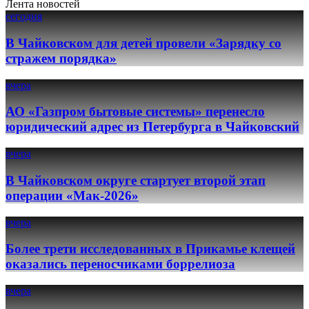
Лента новостей
сегодня
В Чайковском для детей провели «Зарядку со
стражем порядка»
вчера
АО «Газпром бытовые системы» перенесло
юридический адрес из Петербурга в Чайковский
вчера
В Чайковском округе стартует второй этап
операции «Мак-2026»
вчера
Более трети исследованных в Прикамье клещей
оказались переносчиками боррелиоза
вчера