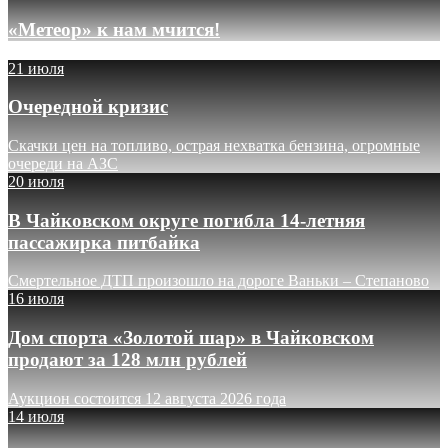
«Метеор» к нам мчится!
21 июля
Очередной кризис
Скачки цен на топливо, острая нехватка бензина, огромные
очереди на АЗС
20 июля
В Чайковском округе погибла 14-летняя
пассажирка питбайка
Смертельное ДТП произошло на дороге Ваньки – Степаново
16 июля
Дом спорта «Золотой шар» в Чайковском
продают за 128 млн рублей
Аукцион состоится 12 августа 2026 года
14 июля