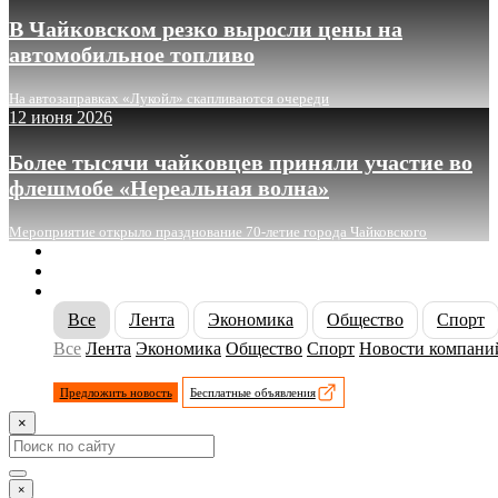
В Чайковском резко выросли цены на
автомобильное топливо
На автозаправках «Лукойл» скапливаются очереди
12 июня 2026
Более тысячи чайковцев приняли участие во
флешмобе «Нереальная волна»
Мероприятие открыло празднование 70-летие города Чайковского
О сайте
Реклама
Контакты
Все
Лента
Экономика
Общество
Спорт
Все
Лента
Экономика
Общество
Спорт
Новости компани
Предложить новость
Бесплатные объявления
×
×