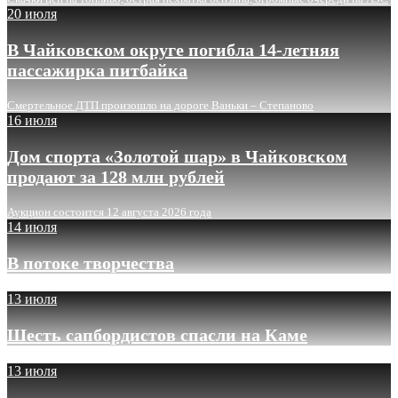
20 июля
В Чайковском округе погибла 14-летняя
пассажирка питбайка
Смертельное ДТП произошло на дороге Ваньки – Степаново
16 июля
Дом спорта «Золотой шар» в Чайковском
продают за 128 млн рублей
Аукцион состоится 12 августа 2026 года
14 июля
В потоке творчества
13 июля
Шесть сапбордистов спасли на Каме
13 июля