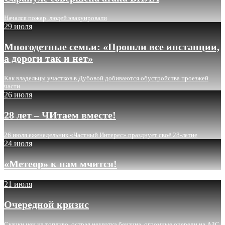
Начался пожар, людей эвакуировали
29 июля
Многодетные семьи: «Прошли все инстанции,
а дороги так и нет»
Как владельцы участков в Дубовой добиваются обустройства проезжей
части
26 июля
28 лет – ЧИтаем вместе!
26 июля еженедельник «Частный Интерес» празднует своё 28-летие
24 июля
«Метеор» к нам мчится!
21 июля
Очередной кризис
Скачки цен на топливо, острая нехватка бензина, огромные очереди на АЗС