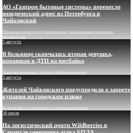
АО «Газпром бытовые системы» перенесло
юридический адрес из Петербурга в
Чайковский
Теперь он соответствует фактическому расположению ключевого
производства
5 августа
В больнице скончалась вторая девушка,
попавшая в ДТП на питбайке
Трагедия произошла 19 июля в Чайковском округе
3 августа
Жителей Чайковского предупредили о запрете
купания на городском пляже
Вода в Каме не соответствует санитарным нормам
30 июля
На логистический центр Wildberries в
Сарапуле совершена атака БПЛА