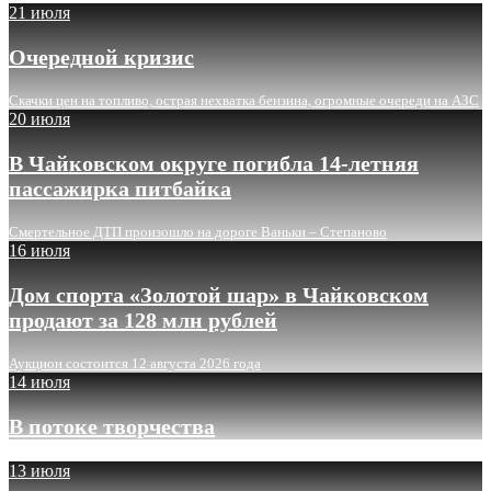
21 июля
Очередной кризис
Скачки цен на топливо, острая нехватка бензина, огромные очереди на АЗС
20 июля
В Чайковском округе погибла 14-летняя
пассажирка питбайка
Смертельное ДТП произошло на дороге Ваньки – Степаново
16 июля
Дом спорта «Золотой шар» в Чайковском
продают за 128 млн рублей
Аукцион состоится 12 августа 2026 года
14 июля
В потоке творчества
13 июля