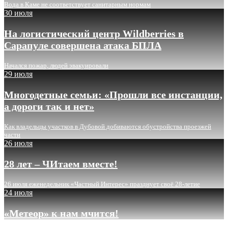
Вода в Каме не соответствует санитарным нормам
30 июля
На логистический центр Wildberries в
Сарапуле совершена атака БПЛА
Начался пожар, людей эвакуировали
29 июля
Многодетные семьи: «Прошли все инстанции,
а дороги так и нет»
Как владельцы участков в Дубовой добиваются обустройства проезжей
части
26 июля
28 лет – ЧИтаем вместе!
26 июля еженедельник «Частный Интерес» празднует своё 28-летие
24 июля
«Метеор» к нам мчится!