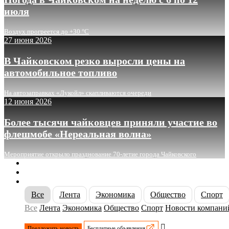
июля
Воздух прогреется до +30 °C
27 июня 2026
В Чайковском резко выросли цены на
автомобильное топливо
На автозаправках «Лукойл» скапливаются очереди
12 июня 2026
Более тысячи чайковцев приняли участие во
флешмобе «Нереальная волна»
Мероприятие открыло празднование 70-летие города Чайковского
О сайте
Реклама
Контакты
Все
Лента
Экономика
Общество
Спорт
Все
Лента
Экономика
Общество
Спорт
Новости компани
Предложить новость
Бесплатные объявления