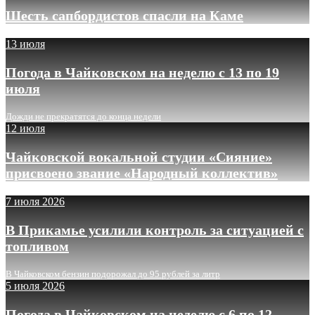
Шесть сапбордистов спасли на Каме
13 июля
Погода в Чайковском на неделю с 13 по 19
июля
Дожди не прекратятся до конца недели
12 июля
Чайковской вокальной студии «Сияние»
присвоено звание «Народный коллектив»
7 июля 2026
В Прикамье усилили контроль за ситуацией с
топливом
В Чайковском бензин подорожал до 95 рублей за литр
5 июля 2026
Погода в Чайковском на неделю с 6 по 12