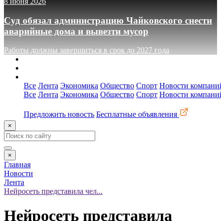
8 июня 2026
Суд обязал администрацию Чайковского снести
аварийные дома и вывезти мусор
Работы должны завершиться в срок до 2027 года
О сайте
Реклама
Контакты
Все
Лента
Экономика
Общество
Спорт
Новости компани
Все
Лента
Экономика
Общество
Спорт
Новости компани
Предложить новость
Бесплатные объявления
×
×
Главная
Новости
Лента
Нейросеть представила чел...
Нейросеть представила