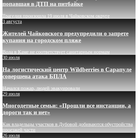
попавшая в ДТП на питбайке
Трагедия произошла 19 июля в Чайковском округе
3 августа
Жителей Чайковского предупредили о запрете
купания на городском пляже
Вода в Каме не соответствует санитарным нормам
30 июля
На логистический центр Wildberries в Сарапуле
совершена атака БПЛА
Начался пожар, людей эвакуировали
29 июля
Многодетные семьи: «Прошли все инстанции, а
дороги так и нет»
Как владельцы участков в Дубовой добиваются обустройства
проезжей части
26 июля