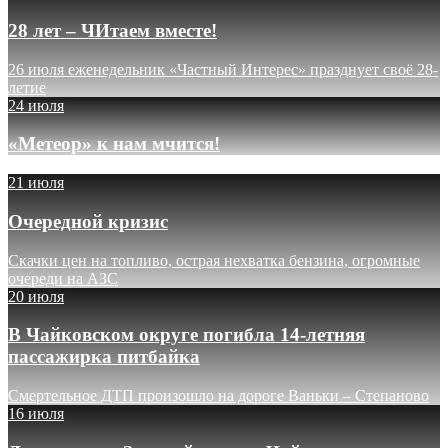
28 лет – ЧИтаем вместе!
26 июля еженедельник «Частный Интерес» празднует своё 28-
летие
24 июля
«Метеор» к нам мчится!
21 июля
Очередной кризис
Скачки цен на топливо, острая нехватка бензина, огромные
очереди на АЗС
20 июля
В Чайковском округе погибла 14-летняя
пассажирка питбайка
Смертельное ДТП произошло на дороге Ваньки – Степаново
16 июля