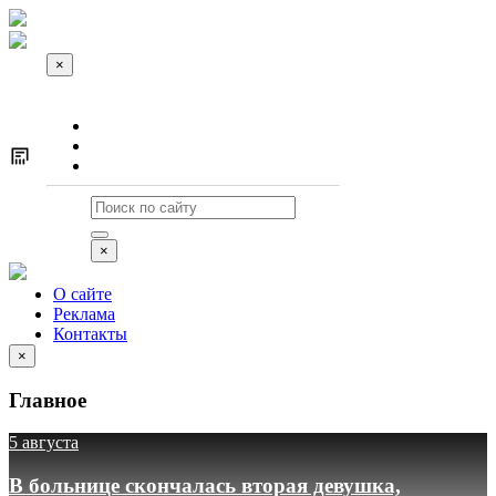
×
О сайте
Реклама
Контакты
×
О сайте
Реклама
Контакты
×
Главное
5 августа
В больнице скончалась вторая девушка,