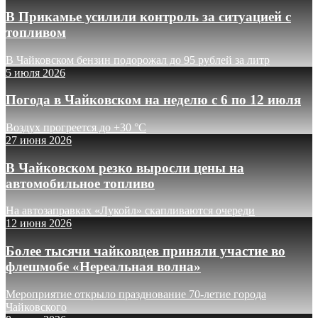
В Прикамье усилили контроль за ситуацией с
топливом
В Чайковском бензин подорожал до 95 рублей за литр
5 июля 2026
Погода в Чайковском на неделю с 6 по 12 июля
Воздух прогреется до +30 °C
27 июня 2026
В Чайковском резко выросли цены на
автомобильное топливо
На автозаправках «Лукойл» скапливаются очереди
12 июня 2026
Более тысячи чайковцев приняли участие во
флешмобе «Нереальная волна»
Мероприятие открыло празднование 70-летие города
Чайковского