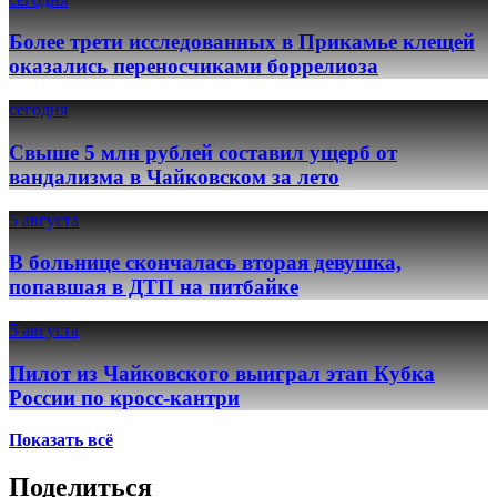
Более трети исследованных в Прикамье клещей
оказались переносчиками боррелиоза
сегодня
Свыше 5 млн рублей составил ущерб от
вандализма в Чайковском за лето
5 августа
В больнице скончалась вторая девушка,
попавшая в ДТП на питбайке
5 августа
Пилот из Чайковского выиграл этап Кубка
России по кросс-кантри
Показать всё
Поделиться