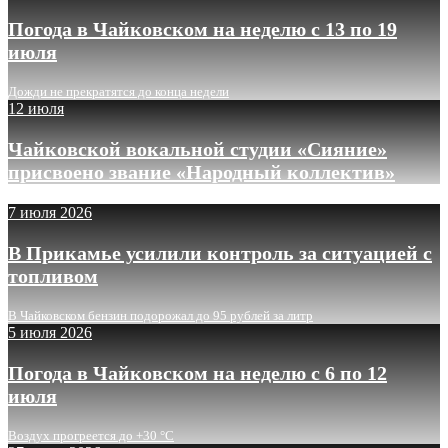
Погода в Чайковском на неделю с 13 по 19
июля
Дожди не прекратятся до конца недели
12 июля
Чайковской вокальной студии «Сияние»
присвоено звание «Народный коллектив»
7 июля 2026
В Прикамье усилили контроль за ситуацией с
топливом
В Чайковском бензин подорожал до 95 рублей за литр
5 июля 2026
Погода в Чайковском на неделю с 6 по 12
июля
Воздух прогреется до +30 °C