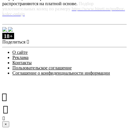
распространяются на платной основе.
Подбор
уплотнительных колец по размеру
https://www.binrti.ru/podbor-
kolec-onlajn
18+
Поделиться
О сайте
Реклама
Контакты
Пользовательское соглашение
Соглашение о конфиденциальности информации
×