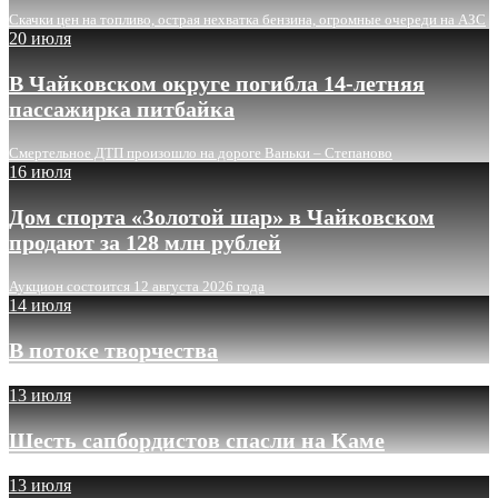
Скачки цен на топливо, острая нехватка бензина, огромные очереди на АЗС
20 июля
В Чайковском округе погибла 14-летняя
пассажирка питбайка
Смертельное ДТП произошло на дороге Ваньки – Степаново
16 июля
Дом спорта «Золотой шар» в Чайковском
продают за 128 млн рублей
Аукцион состоится 12 августа 2026 года
14 июля
В потоке творчества
13 июля
Шесть сапбордистов спасли на Каме
13 июля