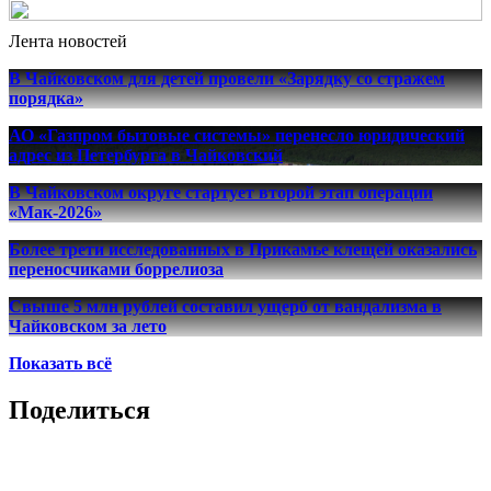
Лента новостей
В Чайковском для детей провели «Зарядку со стражем
порядка»
АО «Газпром бытовые системы» перенесло юридический
адрес из Петербурга в Чайковский
В Чайковском округе стартует второй этап операции
«Мак-2026»
Более трети исследованных в Прикамье клещей оказались
переносчиками боррелиоза
Свыше 5 млн рублей составил ущерб от вандализма в
Чайковском за лето
Показать всё
Поделиться