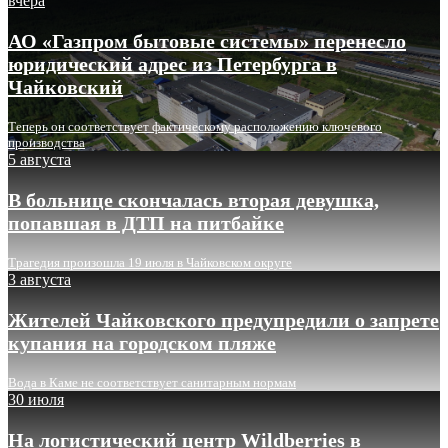
вчера
АО «Газпром бытовые системы» перенесло
юридический адрес из Петербурга в
Чайковский
Теперь он соответствует фактическому расположению ключевого
производства
5 августа
В больнице скончалась вторая девушка,
попавшая в ДТП на питбайке
Трагедия произошла 19 июля в Чайковском округе
3 августа
Жителей Чайковского предупредили о запрете
купания на городском пляже
Вода в Каме не соответствует санитарным нормам
30 июля
На логистический центр Wildberries в