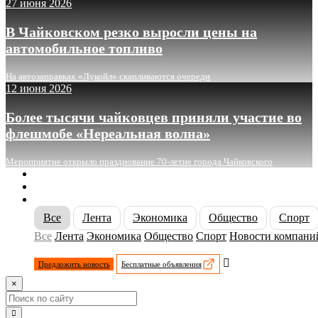
27 июня 2026
В Чайковском резко выросли цены на
автомобильное топливо
На автозаправках «Лукойл» скапливаются очереди
12 июня 2026
Более тысячи чайковцев приняли участие во
флешмобе «Нереальная волна»
Мероприятие открыло празднование 70-летие города Чайковского
О сайте
Реклама
Контакты
Все
Лента
Экономика
Общество
Спорт
Все
Лента
Экономика
Общество
Спорт
Новости компани
Предложить новость
Бесплатные объявления
×