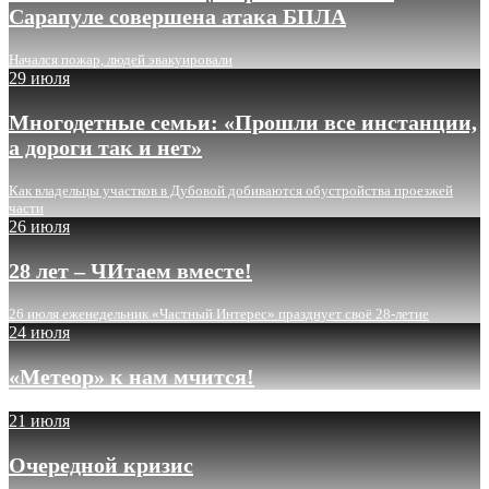
Сарапуле совершена атака БПЛА
Начался пожар, людей эвакуировали
29 июля
Многодетные семьи: «Прошли все инстанции,
а дороги так и нет»
Как владельцы участков в Дубовой добиваются обустройства проезжей
части
26 июля
28 лет – ЧИтаем вместе!
26 июля еженедельник «Частный Интерес» празднует своё 28-летие
24 июля
«Метеор» к нам мчится!
21 июля
Очередной кризис