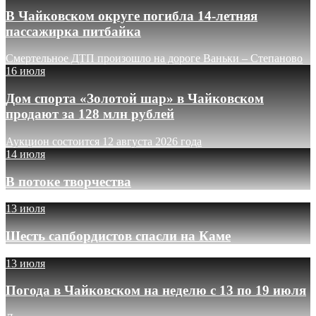
В Чайковском округе погибла 14-летняя
пассажирка питбайка
Смертельное ДТП произошло на дороге Ваньки – Степаново
16 июля
Дом спорта «Золотой шар» в Чайковском
продают за 128 млн рублей
Аукцион состоится 12 августа 2026 года
14 июля
В потоке творчества
13 июля
Шесть сапбордистов спасли на Каме
13 июля
Погода в Чайковском на неделю с 13 по 19 июля