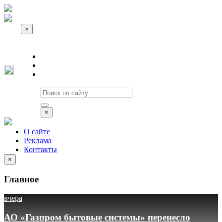
×
О сайте
Реклама
Контакты
×
О сайте
Реклама
Контакты
×
Главное
вчера
АО «Газпром бытовые системы» перенесло