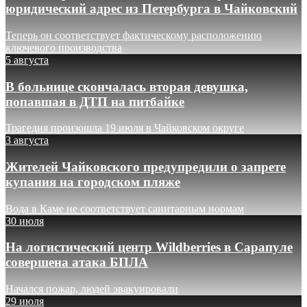
юридический адрес из Петербурга в Чайковский
Теперь он соответствует фактическому расположению
ключевого производства
5 августа
В больнице скончалась вторая девушка,
попавшая в ДТП на питбайке
Трагедия произошла 19 июля в Чайковском округе
3 августа
Жителей Чайковского предупредили о запрете
купания на городском пляже
Вода в Каме не соответствует санитарным нормам
30 июля
На логистический центр Wildberries в Сарапуле
совершена атака БПЛА
Начался пожар, людей эвакуировали
29 июля