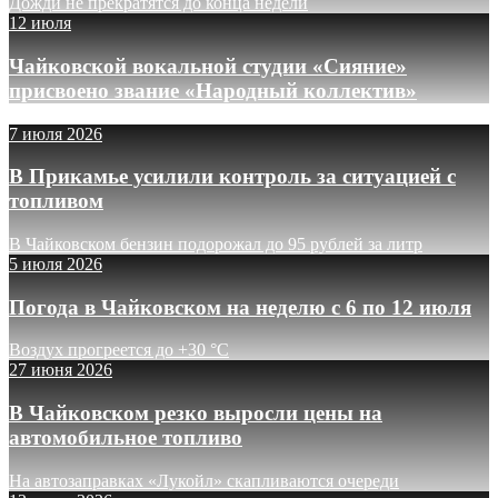
Дожди не прекратятся до конца недели
12 июля
Чайковской вокальной студии «Сияние»
присвоено звание «Народный коллектив»
7 июля 2026
В Прикамье усилили контроль за ситуацией с
топливом
В Чайковском бензин подорожал до 95 рублей за литр
5 июля 2026
Погода в Чайковском на неделю с 6 по 12 июля
Воздух прогреется до +30 °C
27 июня 2026
В Чайковском резко выросли цены на
автомобильное топливо
На автозаправках «Лукойл» скапливаются очереди