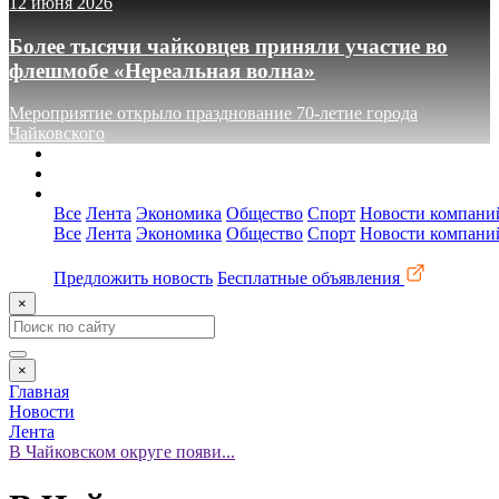
12 июня 2026
Более тысячи чайковцев приняли участие во
флешмобе «Нереальная волна»
Мероприятие открыло празднование 70-летие города
Чайковского
О сайте
Реклама
Контакты
Все
Лента
Экономика
Общество
Спорт
Новости компани
Все
Лента
Экономика
Общество
Спорт
Новости компани
Предложить новость
Бесплатные объявления
×
×
Главная
Новости
Лента
В Чайковском округе появи...