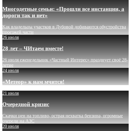
Многодетные семьи: «Прошли все инстанции, а
дороги так и нет»
Как владельцы участков в Дубовой добиваются обустройства
проезжей части
26 июля
28 лет – ЧИтаем вместе!
26 июля еженедельник «Частный Интерес» празднует своё 28-
летие
24 июля
«Метеор» к нам мчится!
21 июля
Очередной кризис
Скачки цен на топливо, острая нехватка бензина, огромные
очереди на АЗС
20 июля