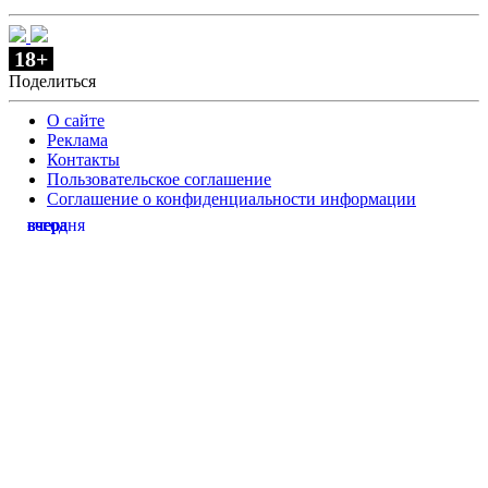
18+
Поделиться
О сайте
Реклама
Контакты
Пользовательское соглашение
Соглашение о конфиденциальности информации
сегодня
вчера
вчера
вчера
вчера