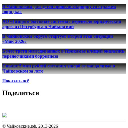
В Чайковском для детей провели «Зарядку со стражем
порядка»
АО «Газпром бытовые системы» перенесло юридический
адрес из Петербурга в Чайковский
В Чайковском округе стартует второй этап операции
«Мак-2026»
Более трети исследованных в Прикамье клещей оказались
переносчиками боррелиоза
Свыше 5 млн рублей составил ущерб от вандализма в
Чайковском за лето
Показать всё
Поделиться
© Чайковские.рф, 2013-2026