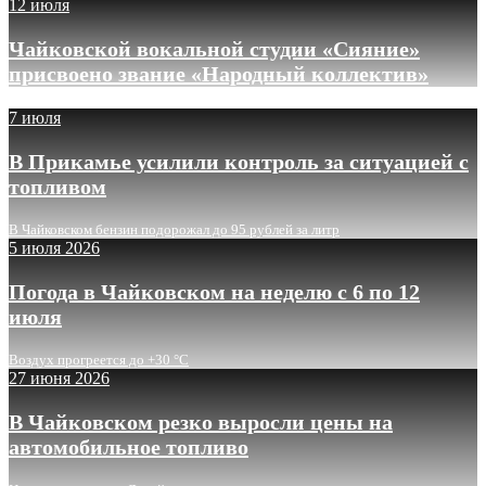
12 июля
Чайковской вокальной студии «Сияние»
присвоено звание «Народный коллектив»
7 июля
В Прикамье усилили контроль за ситуацией с
топливом
В Чайковском бензин подорожал до 95 рублей за литр
5 июля 2026
Погода в Чайковском на неделю с 6 по 12
июля
Воздух прогреется до +30 °C
27 июня 2026
В Чайковском резко выросли цены на
автомобильное топливо