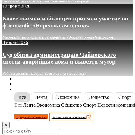
На автозаправках «Лукойл» скапливаются очереди
12 июня 2026
Более тысячи чайковцев приняли участие во
флешмобе «Нереальная волна»
Мероприятие открыло празднование 70-летие города Чайковского
8 июня 2026
Суд обязал администрацию Чайковского
снести аварийные дома и вывезти мусор
Работы должны завершиться в срок до 2027 года
О сайте
Реклама
Контакты
Все
Лента
Экономика
Общество
Спорт
Все
Лента
Экономика
Общество
Спорт
Новости компани
Предложить новость
Бесплатные объявления
×