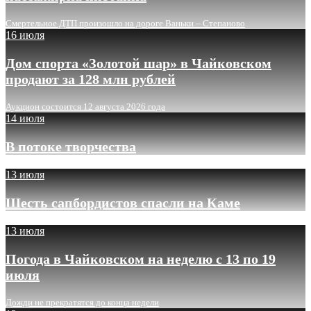
Смертельное ДТП произошло на дороге Ваньки – Степаново
16 июля
Дом спорта «Золотой шар» в Чайковском
продают за 128 млн рублей
Аукцион состоится 12 августа 2026 года
14 июля
В потоке творчества
13 июля
Шесть сапбордистов спасли на Каме
13 июля
Погода в Чайковском на неделю с 13 по 19
июля
Дожди не прекратятся до конца недели