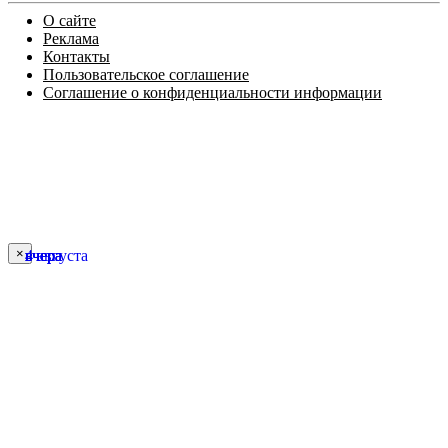
О сайте
Реклама
Контакты
Пользовательское соглашение
Соглашение о конфиденциальности информации
×
вчера
вчера
вчера
вчера
4 августа