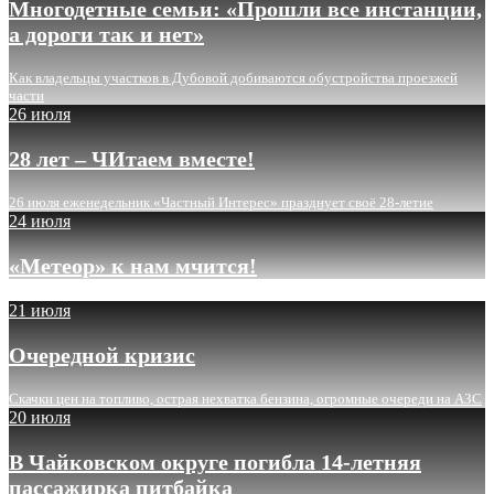
Многодетные семьи: «Прошли все инстанции,
а дороги так и нет»
Как владельцы участков в Дубовой добиваются обустройства проезжей
части
26 июля
28 лет – ЧИтаем вместе!
26 июля еженедельник «Частный Интерес» празднует своё 28-летие
24 июля
«Метеор» к нам мчится!
21 июля
Очередной кризис
Скачки цен на топливо, острая нехватка бензина, огромные очереди на АЗС
20 июля
В Чайковском округе погибла 14-летняя
пассажирка питбайка