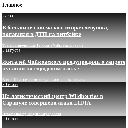
Главное
вчера
В больнице скончалась вторая девушка,
попавшая в ДТП на питбайке
Трагедия произошла 19 июля в Чайковском округе
3 августа
Жителей Чайковского предупредили о запрете
купания на городском пляже
Вода в Каме не соответствует санитарным нормам
30 июля
На логистический центр Wildberries в
Сарапуле совершена атака БПЛА
Начался пожар, людей эвакуировали
29 июля