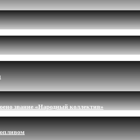
я
оено звание «Народный коллектив»
топливом