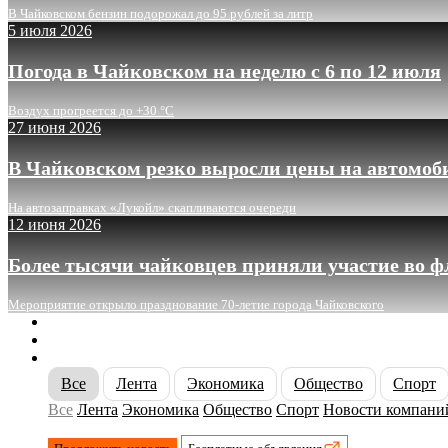
В Чайковском бензин подорожал до 95 рублей за литр
5 июля 2026
Погода в Чайковском на неделю с 6 по 12 июля
Воздух прогреется до +30 °C
27 июня 2026
В Чайковском резко выросли цены на автомоб
На автозаправках «Лукойл» скапливаются очереди
12 июня 2026
Более тысячи чайковцев приняли участие во 
Мероприятие открыло празднование 70-летие города Чайковского
О сайте
Реклама
Контакты
Все
Лента
Экономика
Общество
Спорт
Все
Лента
Экономика
Общество
Спорт
Новости компани