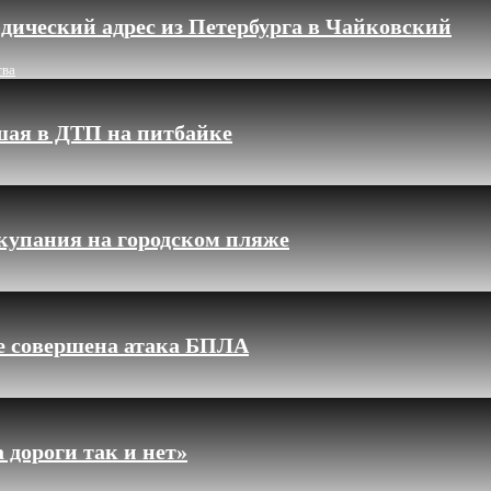
дический адрес из Петербурга в Чайковский
тва
шая в ДТП на питбайке
купания на городском пляже
ле совершена атака БПЛА
 дороги так и нет»