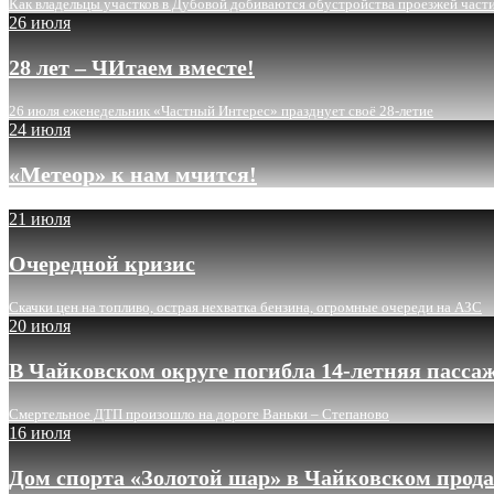
Как владельцы участков в Дубовой добиваются обустройства проезжей част
26 июля
28 лет – ЧИтаем вместе!
26 июля еженедельник «Частный Интерес» празднует своё 28-летие
24 июля
«Метеор» к нам мчится!
21 июля
Очередной кризис
Скачки цен на топливо, острая нехватка бензина, огромные очереди на АЗС
20 июля
В Чайковском округе погибла 14-летняя пасса
Смертельное ДТП произошло на дороге Ваньки – Степаново
16 июля
Дом спорта «Золотой шар» в Чайковском прода