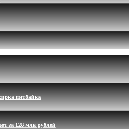
и
жирка питбайка
ют за 128 млн рублей