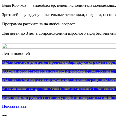
Влад Кобяков — видеоблогер, певец, исполнитель молодёжных
Зрителей шоу ждут увлекательные челленджи, подарки, песни и
Программа рассчитана на любой возраст.
Для детей до 3 лет в сопровождении взрослого вход бесплатны
Лента новостей
В Чайковском для детей провели «Зарядку со стражем поря
АО «Газпром бытовые системы» перенесло юридический адр
В Чайковском округе стартует второй этап операции «Мак-
Более трети исследованных в Прикамье клещей оказались 
Свыше 5 млн рублей составил ущерб от вандализма в Чайко
Показать всё