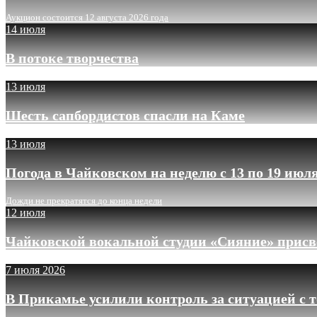
Аукцион состоится 12 августа 2026 года
14 июля
В потоке творчества
13 июля
Шесть сапбордистов спасли на Каме
13 июля
Погода в Чайковском на неделю с 13 по 19 июл
Дожди не прекратятся до конца недели
12 июля
Чайковской вокальной студии «Сияние» присв
7 июля 2026
В Прикамье усилили контроль за ситуацией с 