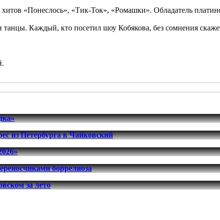
 хитов «Понеслось», «Тик-Ток», «Ромашки». Обладатель платин
 танцы. Каждый, кто посетил шоу Кобякова, без сомнения скаже
й.
дка»
ес из Петербурга в Чайковский
2026»
переносчиками боррелиоза
вском за лето