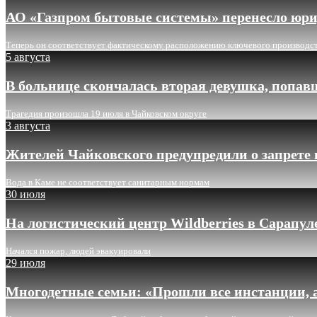
АО «Газпром бытовые системы» перенесло юри
Теперь он соответствует фактическому расположению ключевого производс
5 августа
В больнице скончалась вторая девушка, попав
Трагедия произошла 19 июля в Чайковском округе
3 августа
Жителей Чайковского предупредили о запрете 
Вода в Каме не соответствует санитарным нормам
30 июля
На логистический центр Wildberries в Сарапу
Начался пожар, людей эвакуировали
29 июля
Многодетные семьи: «Прошли все инстанции, а