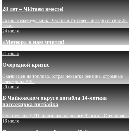
28 лет – ЧИтаем вместе!
26 июля еженедельник «Частный Интерес» празднует своё 28-
летие
24 июля
«Метеор» к нам мчится!
21 июля
Очередной кризис
Скачки цен на топливо, острая нехватка бензина, огромные
очереди на АЗС
20 июля
В Чайковском округе погибла 14-летняя
пассажирка питбайка
Смертельное ДТП произошло на дороге Ваньки – Степаново
16 июля