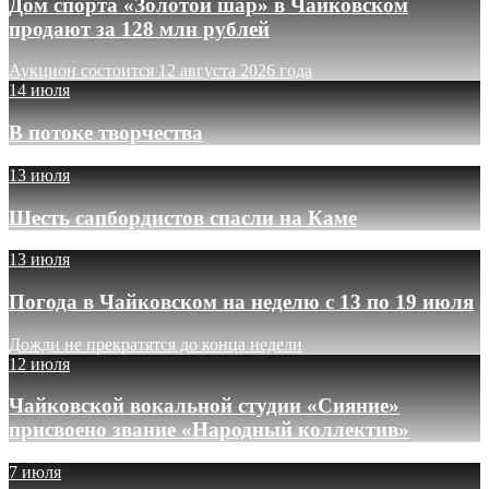
Дом спорта «Золотой шар» в Чайковском
продают за 128 млн рублей
Аукцион состоится 12 августа 2026 года
14 июля
В потоке творчества
13 июля
Шесть сапбордистов спасли на Каме
13 июля
Погода в Чайковском на неделю с 13 по 19 июля
Дожди не прекратятся до конца недели
12 июля
Чайковской вокальной студии «Сияние»
присвоено звание «Народный коллектив»
7 июля