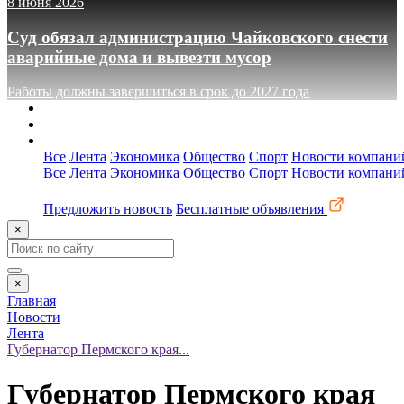
8 июня 2026
Суд обязал администрацию Чайковского снести
аварийные дома и вывезти мусор
Работы должны завершиться в срок до 2027 года
О сайте
Реклама
Контакты
Все
Лента
Экономика
Общество
Спорт
Новости компани
Все
Лента
Экономика
Общество
Спорт
Новости компани
Предложить новость
Бесплатные объявления
×
×
Главная
Новости
Лента
Губернатор Пермского края...
Губернатор Пермского края