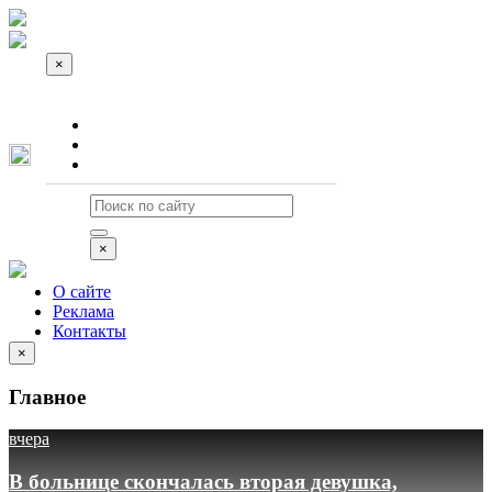
×
О сайте
Реклама
Контакты
×
О сайте
Реклама
Контакты
×
Главное
вчера
В больнице скончалась вторая девушка,