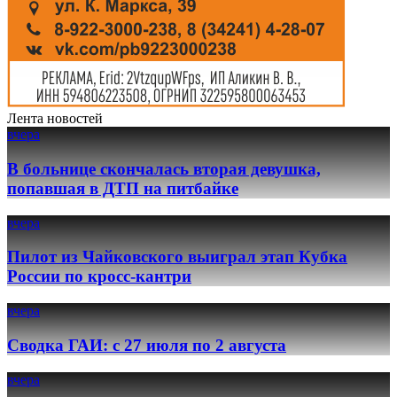
Лента новостей
вчера
В больнице скончалась вторая девушка,
попавшая в ДТП на питбайке
вчера
Пилот из Чайковского выиграл этап Кубка
России по кросс-кантри
вчера
Сводка ГАИ: с 27 июля по 2 августа
вчера