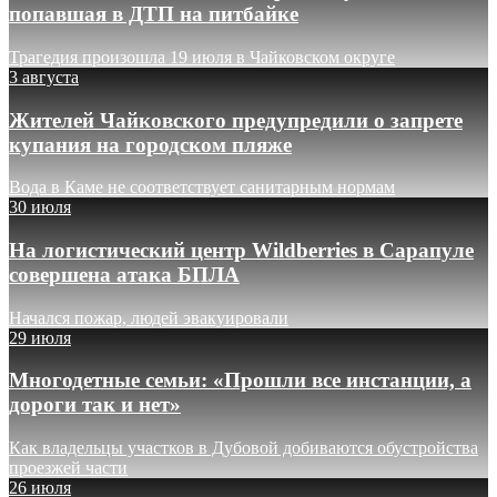
попавшая в ДТП на питбайке
Трагедия произошла 19 июля в Чайковском округе
3 августа
Жителей Чайковского предупредили о запрете
купания на городском пляже
Вода в Каме не соответствует санитарным нормам
30 июля
На логистический центр Wildberries в Сарапуле
совершена атака БПЛА
Начался пожар, людей эвакуировали
29 июля
Многодетные семьи: «Прошли все инстанции, а
дороги так и нет»
Как владельцы участков в Дубовой добиваются обустройства
проезжей части
26 июля