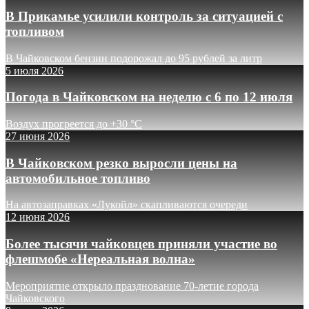
В Прикамье усилили контроль за ситуацией с
топливом
В Чайковском бензин подорожал до 95 рублей за литр
5 июля 2026
Погода в Чайковском на неделю с 6 по 12 июля
Воздух прогреется до +30 °C
27 июня 2026
В Чайковском резко выросли цены на
автомобильное топливо
На автозаправках «Лукойл» скапливаются очереди
12 июня 2026
Более тысячи чайковцев приняли участие во
флешмобе «Нереальная волна»
Мероприятие открыло празднование 70-летие города
Чайковского