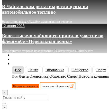
В Чайковском резко выросли цены на
автомобильное топливо
На автозаправках «Лукойл» скапливаются очереди
12 июня 2026
Более тысячи чайковцев приняли участие во
флешмобе «Нереальная волна»
Мероприятие открыло празднование 70-летие города Чайковского
О сайте
Реклама
Контакты
Все
Лента
Экономика
Общество
Спорт
Все
Лента
Экономика
Общество
Спорт
Новости компани
Предложить новость
Бесплатные объявления
×
×