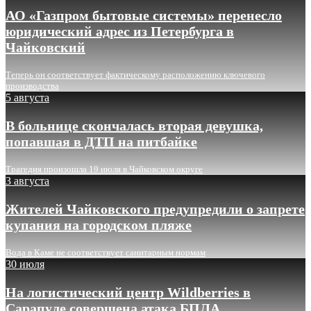
АО «Газпром бытовые системы» перенесло
юридический адрес из Петербурга в
Чайковский
Теперь он соответствует фактическому расположению ключевого
производства
5 августа
В больнице скончалась вторая девушка,
попавшая в ДТП на питбайке
Трагедия произошла 19 июля в Чайковском округе
3 августа
Жителей Чайковского предупредили о запрете
купания на городском пляже
Вода в Каме не соответствует санитарным нормам
30 июля
На логистический центр Wildberries в
Сарапуле совершена атака БПЛА