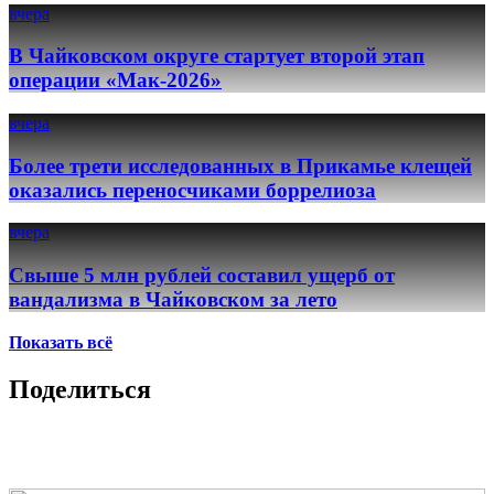
вчера
В Чайковском округе стартует второй этап
операции «Мак-2026»
вчера
Более трети исследованных в Прикамье клещей
оказались переносчиками боррелиоза
вчера
Свыше 5 млн рублей составил ущерб от
вандализма в Чайковском за лето
Показать всё
Поделиться