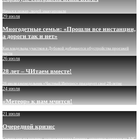
Начался пожар, людей эвакуировали
29 июля
Многодетные семьи: «Прошли все инстанции,
а дороги так и нет»
Как владельцы участков в Дубовой добиваются обустройства проезжей
части
26 июля
28 лет – ЧИтаем вместе!
26 июля еженедельник «Частный Интерес» празднует своё 28-летие
24 июля
«Метеор» к нам мчится!
21 июля
Очередной кризис
Скачки цен на топливо, острая нехватка бензина, огромные очереди на АЗС