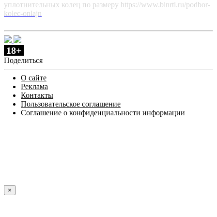
уплотнительных колец по размеру
https://www.binrti.ru/podbor-
kolec-onlajn
18+
Поделиться
О сайте
Реклама
Контакты
Пользовательское соглашение
Соглашение о конфиденциальности информации
×