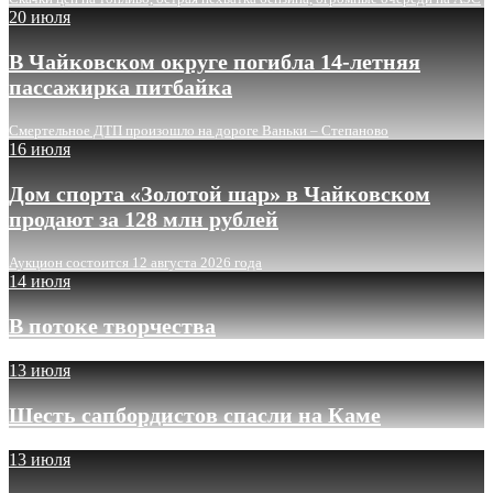
20 июля
В Чайковском округе погибла 14-летняя
пассажирка питбайка
Смертельное ДТП произошло на дороге Ваньки – Степаново
16 июля
Дом спорта «Золотой шар» в Чайковском
продают за 128 млн рублей
Аукцион состоится 12 августа 2026 года
14 июля
В потоке творчества
13 июля
Шесть сапбордистов спасли на Каме
13 июля