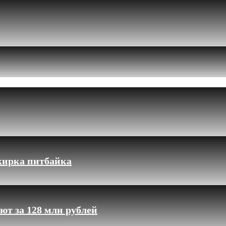
жирка питбайка
ют за 128 млн рублей