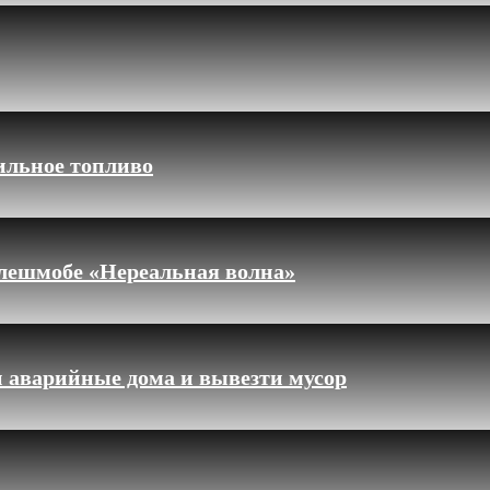
ильное топливо
флешмобе «Нереальная волна»
 аварийные дома и вывезти мусор