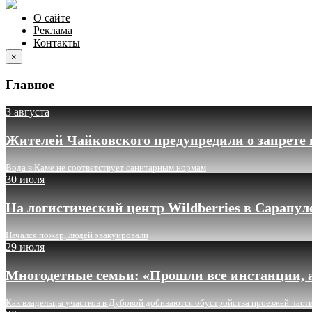
О сайте
Реклама
Контакты
×
Главное
3 августа
Жителей Чайковского предупредили о запрете 
Вода в Каме не соответствует санитарным нормам
30 июля
На логистический центр Wildberries в Сарапу
Начался пожар, людей эвакуировали
29 июля
Многодетные семьи: «Прошли все инстанции, а
Как владельцы участков в Дубовой добиваются обустройства проезжей част