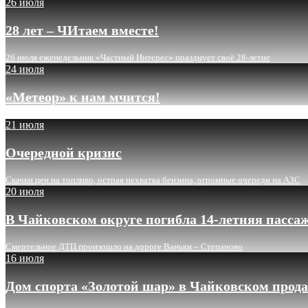
26 июля
28 лет – ЧИтаем вместе!
26 июля еженедельник «Частный Интерес» празднует своё 28-летие
24 июля
«Метеор» к нам мчится!
21 июля
Очередной кризис
Скачки цен на топливо, острая нехватка бензина, огромные очереди на АЗС
20 июля
В Чайковском округе погибла 14-летняя пасса
Смертельное ДТП произошло на дороге Ваньки – Степаново
16 июля
Дом спорта «Золотой шар» в Чайковском прода