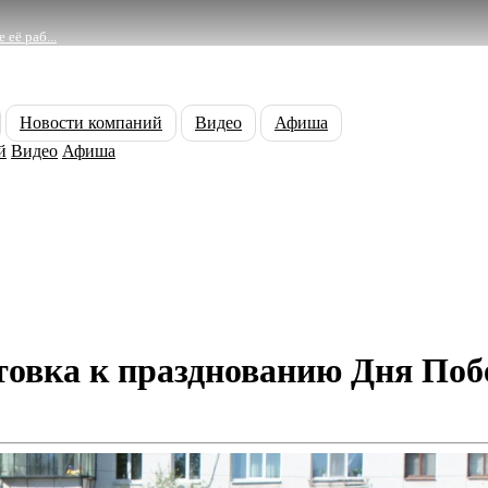
её раб...
Новости компаний
Видео
Афиша
й
Видео
Афиша
товка к празднованию Дня По