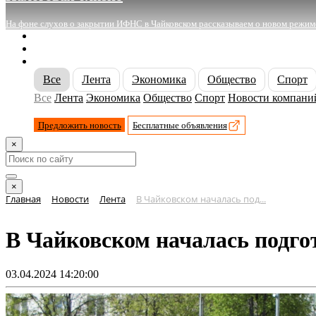
На фоне слухов о закрытии ИФНС в Чайковском рассказываем о новом режиме 
О сайте
Реклама
Контакты
Все
Лента
Экономика
Общество
Спорт
Все
Лента
Экономика
Общество
Спорт
Новости компани
Предложить новость
Бесплатные объявления
×
×
Главная
Новости
Лента
В Чайковском началась под...
В Чайковском началась подго
03.04.2024 14:20:00