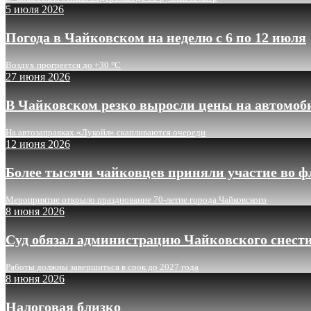
5 июля 2026
Погода в Чайковском на неделю с 6 по 12 июля
Воздух прогреется до +30 °C
27 июня 2026
В Чайковском резко выросли цены на автомоб
На автозаправках «Лукойл» скапливаются очереди
12 июня 2026
Более тысячи чайковцев приняли участие во 
Мероприятие открыло празднование 70-летие города Чайковского
8 июня 2026
Суд обязал администрацию Чайковского снести
Работы должны завершиться в срок до 2027 года
8 июня 2026
Налоговая близко