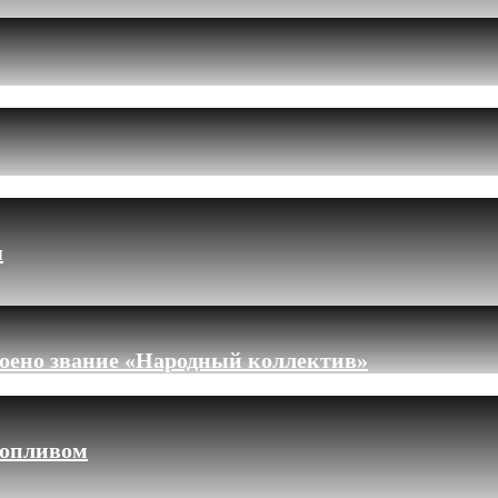
я
оено звание «Народный коллектив»
топливом