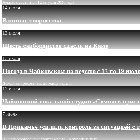
Аукцион состоится 12 августа 2026 года
14 июля
В потоке творчества
13 июля
Шесть сапбордистов спасли на Каме
13 июля
Погода в Чайковском на неделю с 13 по 19 июл
Дожди не прекратятся до конца недели
12 июля
Чайковской вокальной студии «Сияние» присв
7 июля
В Прикамье усилили контроль за ситуацией с 
В Чайковском бензин подорожал до 95 рублей за литр