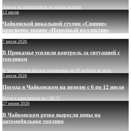
Дожди не прекратятся до конца недели
12 июля
Чайковской вокальной студии «Сияние»
присвоено звание «Народный коллектив»
7 июля 2026
В Прикамье усилили контроль за ситуацией с
топливом
В Чайковском бензин подорожал до 95 рублей за литр
5 июля 2026
Погода в Чайковском на неделю с 6 по 12 июля
Воздух прогреется до +30 °C
27 июня 2026
В Чайковском резко выросли цены на
автомобильное топливо