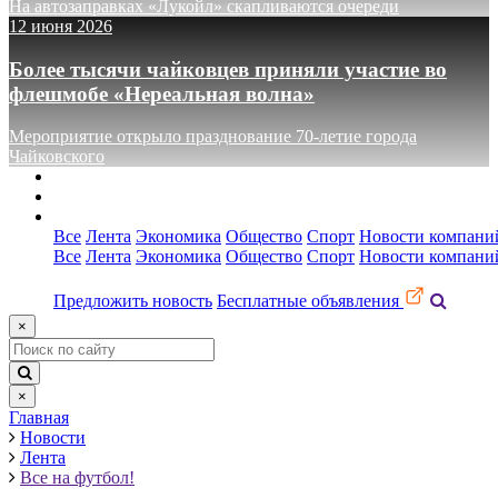
На автозаправках «Лукойл» скапливаются очереди
12 июня 2026
Более тысячи чайковцев приняли участие во
флешмобе «Нереальная волна»
Мероприятие открыло празднование 70-летие города
Чайковского
О сайте
Реклама
Контакты
Все
Лента
Экономика
Общество
Спорт
Новости компани
Все
Лента
Экономика
Общество
Спорт
Новости компани
Предложить новость
Бесплатные объявления
×
×
Главная
Новости
Лента
Все на футбол!