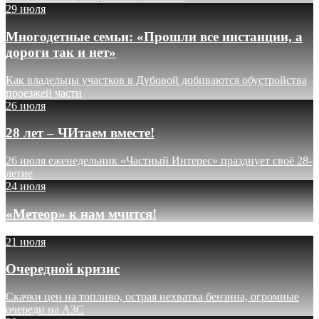
29 июля
Многодетные семьи: «Прошли все инстанции, а
дороги так и нет»
Как владельцы участков в Дубовой добиваются обустройства
проезжей части
26 июля
28 лет – ЧИтаем вместе!
26 июля еженедельник «Частный Интерес» празднует своё 28-
летие
24 июля
«Метеор» к нам мчится!
21 июля
Очередной кризис
Скачки цен на топливо, острая нехватка бензина, огромные
очереди на АЗС