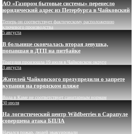
АО «Газпром бытовые системы» перенесло
юридический адрес из Петербурга в Чайковский
Теперь он соответствует фактическому расположению
ключевого производства
5 августа
В больнице скончалась вторая девушка,
попавшая в ДТП на питбайке
Трагедия произошла 19 июля в Чайковском округе
3 августа
Жителей Чайковского предупредили о запрете
купания на городском пляже
Вода в Каме не соответствует санитарным нормам
30 июля
На логистический центр Wildberries в Сарапуле
совершена атака БПЛА
Начался пожар, людей эвакуировали