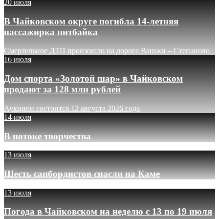
20 июля
В Чайковском округе погибла 14-летняя
пассажирка питбайка
Смертельное ДТП произошло на дороге Ваньки – Степаново
16 июля
Дом спорта «Золотой шар» в Чайковском
продают за 128 млн рублей
Аукцион состоится 12 августа 2026 года
14 июля
В потоке творчества
13 июля
Шесть сапбордистов спасли на Каме
13 июля
Погода в Чайковском на неделю с 13 по 19 июля