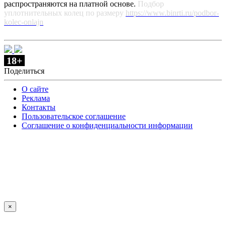
распространяются на платной основе.
Подбор
уплотнительных колец по размеру
https://www.binrti.ru/podbor-
kolec-onlajn
18+
Поделиться
О сайте
Реклама
Контакты
Пользовательское соглашение
Соглашение о конфиденциальности информации
×