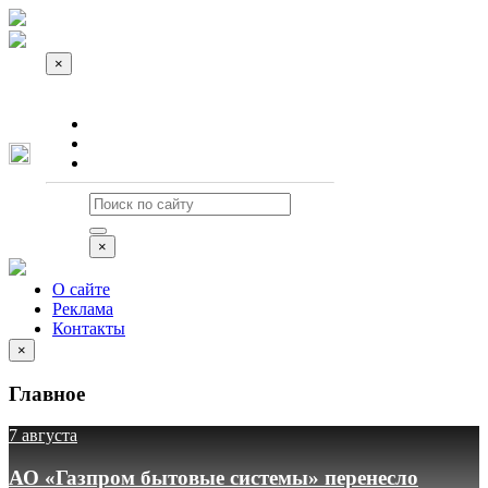
×
О сайте
Реклама
Контакты
×
О сайте
Реклама
Контакты
×
Главное
7 августа
АО «Газпром бытовые системы» перенесло