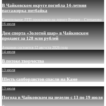
В Чайковском округе погибла 14-летняя
пассажирка питбайка
Смертельное ДТП произошло на дороге Ваньки – Степаново
16 июля
Дом спорта «Золотой шар» в Чайковском
продают за 128 млн рублей
Аукцион состоится 12 августа 2026 года
14 июля
В потоке творчества
13 июля
Шесть сапбордистов спасли на Каме
13 июля
Погода в Чайковском на неделю с 13 по 19 июля