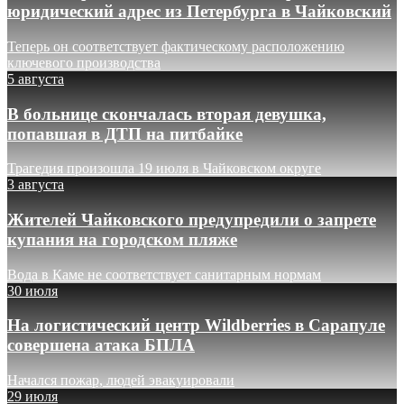
юридический адрес из Петербурга в Чайковский
Теперь он соответствует фактическому расположению
ключевого производства
5 августа
В больнице скончалась вторая девушка,
попавшая в ДТП на питбайке
Трагедия произошла 19 июля в Чайковском округе
3 августа
Жителей Чайковского предупредили о запрете
купания на городском пляже
Вода в Каме не соответствует санитарным нормам
30 июля
На логистический центр Wildberries в Сарапуле
совершена атака БПЛА
Начался пожар, людей эвакуировали
29 июля