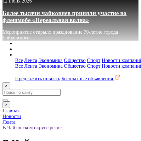
12 июня 2026
Более тысячи чайковцев приняли участие во
флешмобе «Нереальная волна»
Мероприятие открыло празднование 70-летие города
Чайковского
О сайте
Реклама
Контакты
Все
Лента
Экономика
Общество
Спорт
Новости компани
Все
Лента
Экономика
Общество
Спорт
Новости компани
Предложить новость
Бесплатные объявления
×
×
Главная
Новости
Лента
В Чайковском округе регис...