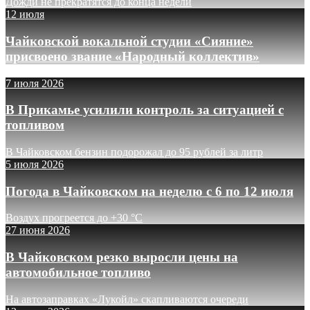
Дожди не прекратятся до конца недели
12 июля
Чайковской вокальной студии «Сияние»
присвоено звание «Народный коллектив»
7 июля 2026
В Прикамье усилили контроль за ситуацией с
топливом
В Чайковском бензин подорожал до 95 рублей за литр
5 июля 2026
Погода в Чайковском на неделю с 6 по 12 июля
Воздух прогреется до +30 °C
27 июня 2026
В Чайковском резко выросли цены на
автомобильное топливо
На автозаправках «Лукойл» скапливаются очереди