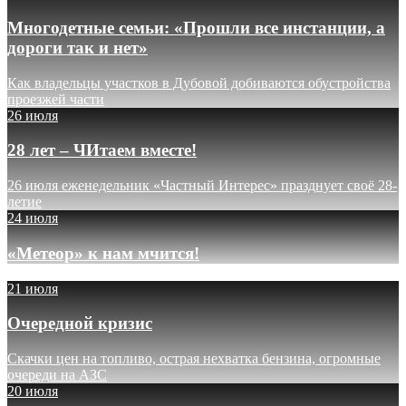
Многодетные семьи: «Прошли все инстанции, а
дороги так и нет»
Как владельцы участков в Дубовой добиваются обустройства
проезжей части
26 июля
28 лет – ЧИтаем вместе!
26 июля еженедельник «Частный Интерес» празднует своё 28-
летие
24 июля
«Метеор» к нам мчится!
21 июля
Очередной кризис
Скачки цен на топливо, острая нехватка бензина, огромные
очереди на АЗС
20 июля