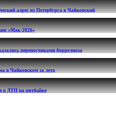
еский адрес из Петербурга в Чайковский
ации «Мак-2026»
казались переносчиками боррелиоза
ма в Чайковском за лето
я в ДТП на питбайке