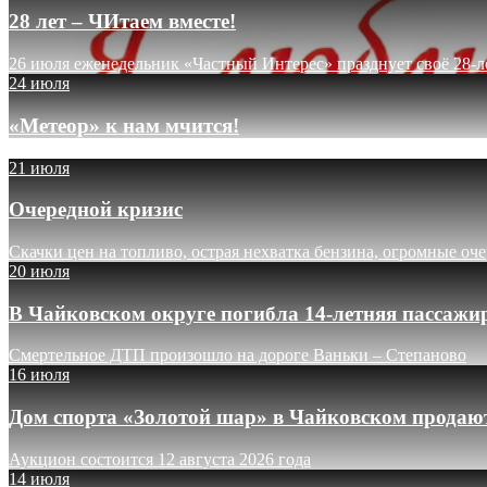
28 лет – ЧИтаем вместе!
26 июля еженедельник «Частный Интерес» празднует своё 28-л
24 июля
«Метеор» к нам мчится!
21 июля
Очередной кризис
Скачки цен на топливо, острая нехватка бензина, огромные оч
20 июля
В Чайковском округе погибла 14-летняя пассажи
Смертельное ДТП произошло на дороге Ваньки – Степаново
16 июля
Дом спорта «Золотой шар» в Чайковском продают
Аукцион состоится 12 августа 2026 года
14 июля