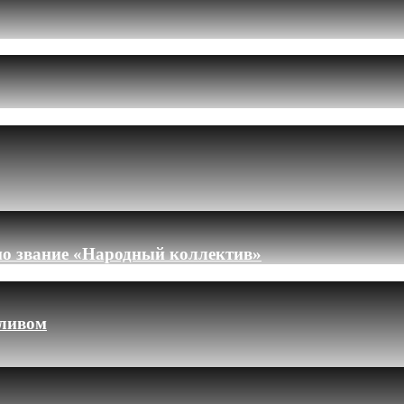
но звание «Народный коллектив»
пливом