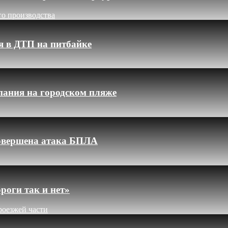
го производства
я в ДТП на питбайке
пания на городском пляже
 совершена атака БПЛА
роги так и нет»
роезжей части