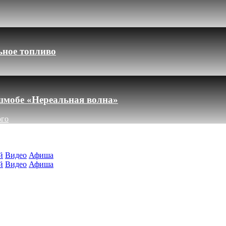
ьное топливо
шмобе «Нереальная волна»
ого
й
Видео
Афиша
й
Видео
Афиша