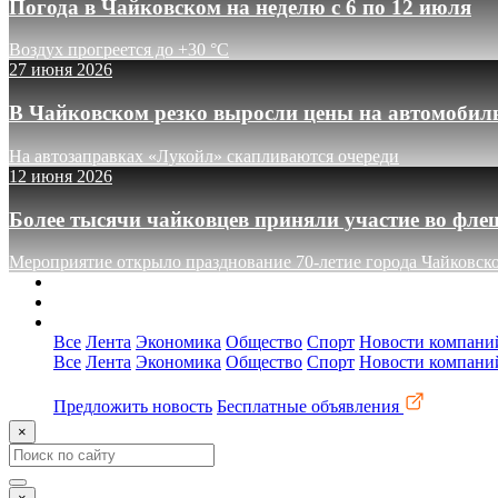
Погода в Чайковском на неделю с 6 по 12 июля
Воздух прогреется до +30 °C
27 июня 2026
В Чайковском резко выросли цены на автомобил
На автозаправках «Лукойл» скапливаются очереди
12 июня 2026
Более тысячи чайковцев приняли участие во фле
Мероприятие открыло празднование 70-летие города Чайковск
О сайте
Реклама
Контакты
Все
Лента
Экономика
Общество
Спорт
Новости компани
Все
Лента
Экономика
Общество
Спорт
Новости компани
Предложить новость
Бесплатные объявления
×