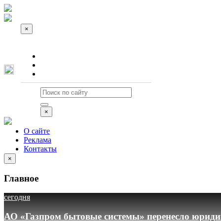
×
О сайте
Реклама
Контакты
×
О сайте
Реклама
Контакты
×
Главное
сегодня
АО «Газпром бытовые системы» перенесло юридич