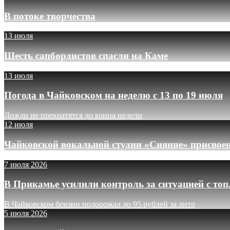
В потоке творчества
13 июля
Шесть сапбордистов спасли на Каме
13 июля
Погода в Чайковском на неделю с 13 по 19 июля
Дожди не прекратятся до конца недели
12 июля
Чайковской вокальной студии «Сияние» присвое
7 июля 2026
В Прикамье усилили контроль за ситуацией с то
В Чайковском бензин подорожал до 95 рублей за литр
5 июля 2026