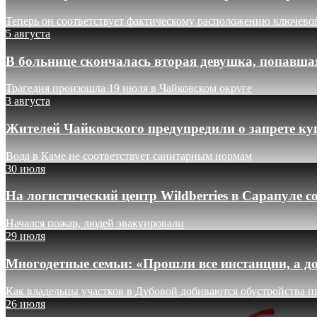
Теперь он соответствует фактическому расположению ключево
5 августа
В больнице скончалась вторая девушка, попавша
Трагедия произошла 19 июля в Чайковском округе
3 августа
Жителей Чайковского предупредили о запрете ку
Вода в Каме не соответствует санитарным нормам
30 июля
На логистический центр Wildberries в Сарапуле
Начался пожар, людей эвакуировали
29 июля
Многодетные семьи: «Прошли все инстанции, а до
Как владельцы участков в Дубовой добиваются обустройства п
26 июля