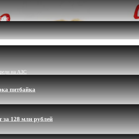
етие
ереди на АЗС
рка питбайка
 за 128 млн рублей