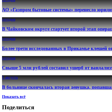
АО «Газпром бытовые системы» перенесло юридич
сегодня
В Чайковском округе стартует второй этап опер
сегодня
Более трети исследованных в Прикамье клещей о
сегодня
Свыше 5 млн рублей составил ущерб от вандализ
5 августа
В больнице скончалась вторая девушка, попавша
Показать всё
Поделиться