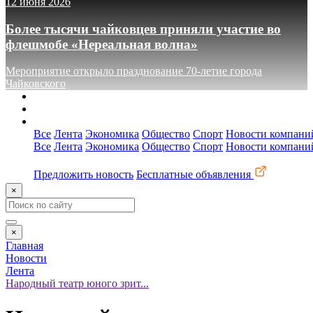
12 июня 2026
Более тысячи чайковцев приняли участие во
флешмобе «Нереальная волна»
Мероприятие открыло празднование 70-летие города
Чайковского
О сайте
Реклама
Контакты
Все
Лента
Экономика
Общество
Спорт
Новости компани
Все
Лента
Экономика
Общество
Спорт
Новости компани
Предложить новость
Бесплатные объявления
×
×
Главная
Новости
Лента
Народный театр юного зрит...