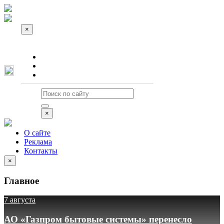
×
О сайте
Реклама
Контакты
×
О сайте
Реклама
Контакты
×
Главное
7 августа
АО «Газпром бытовые системы» перенесло