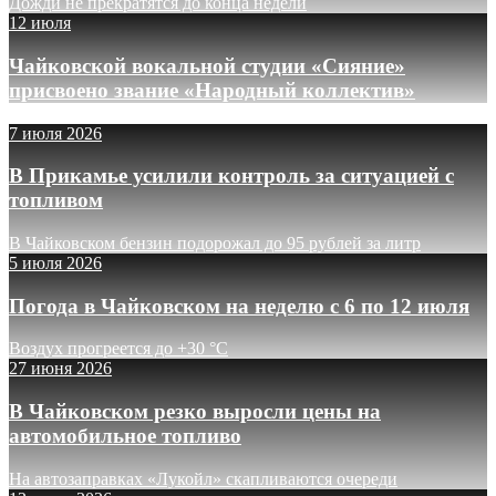
Дожди не прекратятся до конца недели
12 июля
Чайковской вокальной студии «Сияние»
присвоено звание «Народный коллектив»
7 июля 2026
В Прикамье усилили контроль за ситуацией с
топливом
В Чайковском бензин подорожал до 95 рублей за литр
5 июля 2026
Погода в Чайковском на неделю с 6 по 12 июля
Воздух прогреется до +30 °C
27 июня 2026
В Чайковском резко выросли цены на
автомобильное топливо
На автозаправках «Лукойл» скапливаются очереди