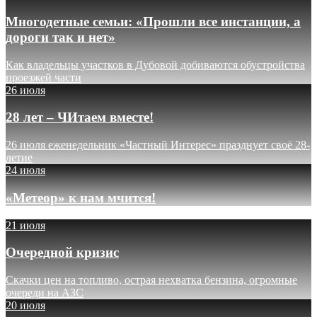
Многодетные семьи: «Прошли все инстанции, а
дороги так и нет»
Как владельцы участков в Дубовой добиваются обустройства
проезжей части
26 июля
28 лет – ЧИтаем вместе!
26 июля еженедельник «Частный Интерес» празднует своё 28-
летие
24 июля
«Метеор» к нам мчится!
21 июля
Очередной кризис
Скачки цен на топливо, острая нехватка бензина, огромные
очереди на АЗС
20 июля