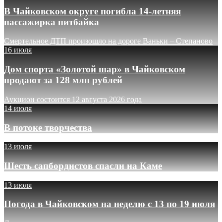
В Чайковском округе погибла 14-летняя
пассажирка питбайка
Смертельное ДТП произошло на дороге Ваньки – Степаново
16 июля
Дом спорта «Золотой шар» в Чайковском
продают за 128 млн рублей
Аукцион состоится 12 августа 2026 года
14 июля
В потоке творчества
13 июля
Шесть сапбордистов спасли на Каме
13 июля
Погода в Чайковском на неделю с 13 по 19 июля