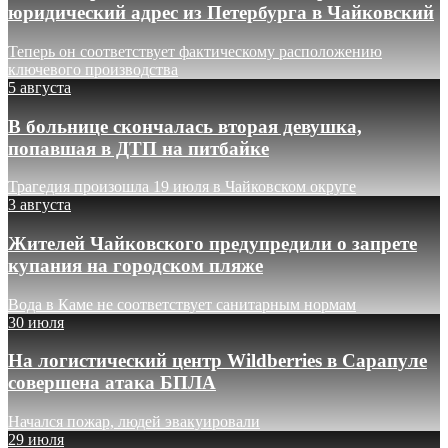
юридический адрес из Петербурга в Чайковский
Теперь он соответствует фактическому расположению
ключевого производства
5 августа
В больнице скончалась вторая девушка,
попавшая в ДТП на питбайке
Трагедия произошла 19 июля в Чайковском округе
3 августа
Жителей Чайковского предупредили о запрете
купания на городском пляже
Вода в Каме не соответствует санитарным нормам
30 июля
На логистический центр Wildberries в Сарапуле
совершена атака БПЛА
Начался пожар, людей эвакуировали
29 июля