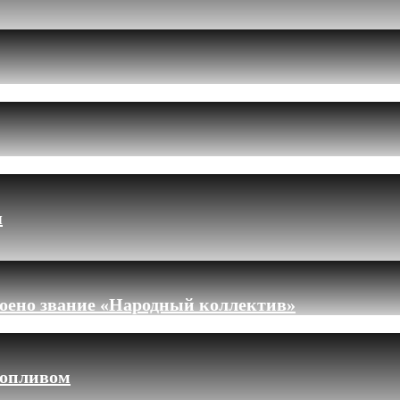
я
оено звание «Народный коллектив»
топливом