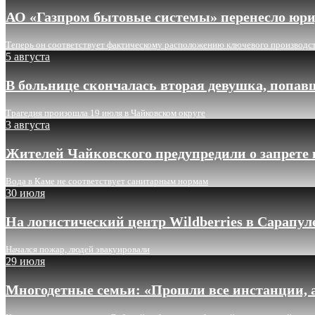
АО «Газпром бытовые системы» перенесло юри
Теперь он соответствует фактическому расположению ключевого производс
5 августа
В больнице скончалась вторая девушка, попав
Трагедия произошла 19 июля в Чайковском округе
3 августа
Жителей Чайковского предупредили о запрете 
Вода в Каме не соответствует санитарным нормам
30 июля
На логистический центр Wildberries в Сарапу
Начался пожар, людей эвакуировали
29 июля
Многодетные семьи: «Прошли все инстанции, а