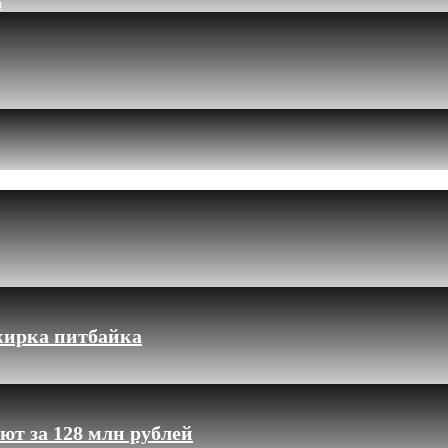
и
жирка питбайка
ют за 128 млн рублей