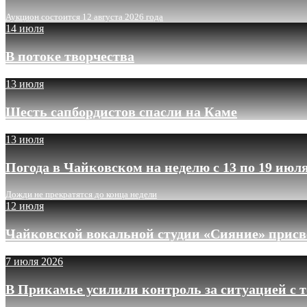
Аукцион состоится 12 августа 2026 года
14 июля
В потоке творчества
13 июля
Шесть сапбордистов спасли на Каме
13 июля
Погода в Чайковском на неделю с 13 по 19 июл
Дожди не прекратятся до конца недели
12 июля
Чайковской вокальной студии «Сияние» присв
7 июля 2026
В Прикамье усилили контроль за ситуацией с 