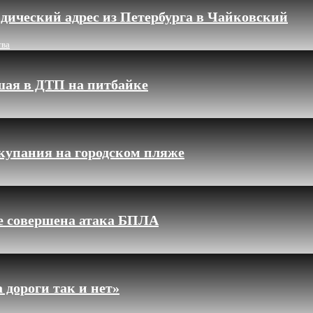
дический адрес из Петербурга в Чайковский
тва
шая в ДТП на питбайке
купания на городском пляже
ле совершена атака БПЛА
 дороги так и нет»