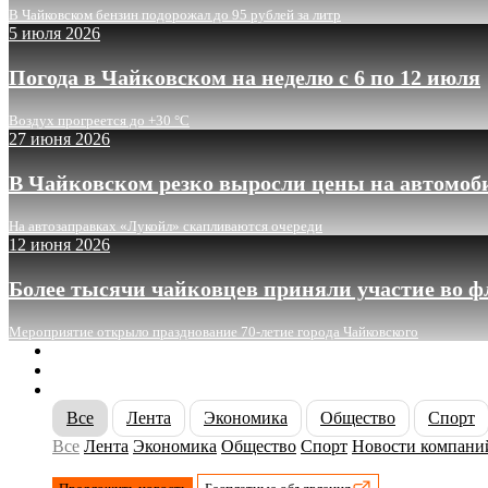
В Чайковском бензин подорожал до 95 рублей за литр
5 июля 2026
Погода в Чайковском на неделю с 6 по 12 июля
Воздух прогреется до +30 °C
27 июня 2026
В Чайковском резко выросли цены на автомоб
На автозаправках «Лукойл» скапливаются очереди
12 июня 2026
Более тысячи чайковцев приняли участие во 
Мероприятие открыло празднование 70-летие города Чайковского
О сайте
Реклама
Контакты
Все
Лента
Экономика
Общество
Спорт
Все
Лента
Экономика
Общество
Спорт
Новости компани