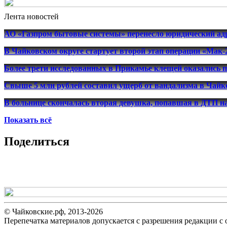
Лента новостей
АО «Газпром бытовые системы» перенесло юридический адр
В Чайковском округе стартует второй этап операции «Мак-
Более трети исследованных в Прикамье клещей оказались 
Свыше 5 млн рублей составил ущерб от вандализма в Чайко
В больнице скончалась вторая девушка, попавшая в ДТП н
Показать всё
Поделиться
© Чайковские.рф, 2013-2026
Перепечатка материалов допускается с разрешения редакции с о