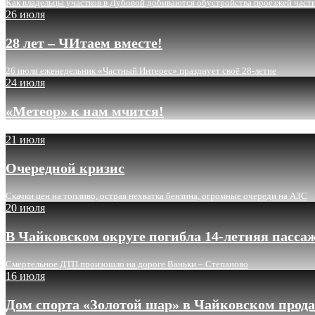
Как владельцы участков в Дубовой добиваются обустройства проезжей част
26 июля
28 лет – ЧИтаем вместе!
26 июля еженедельник «Частный Интерес» празднует своё 28-летие
24 июля
«Метеор» к нам мчится!
21 июля
Очередной кризис
Скачки цен на топливо, острая нехватка бензина, огромные очереди на АЗС
20 июля
В Чайковском округе погибла 14-летняя пасса
Смертельное ДТП произошло на дороге Ваньки – Степаново
16 июля
Дом спорта «Золотой шар» в Чайковском прода