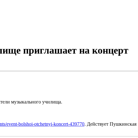
лище приглашает на концерт
атели музыкального училища.
ents/event-bolshoi-otchetnyi-koncert-439770
. Действует Пушкинская 