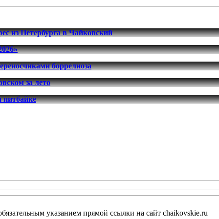
ес из Петербурга в Чайковский
2026»
переносчиками боррелиоза
вском за лето
а питбайке
бязательным указанием прямой ссылки на сайт chaikovskie.ru