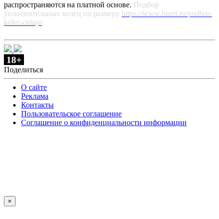
распространяются на платной основе.
Подбор
уплотнительных колец по размеру
https://www.binrti.ru/podbor-
kolec-onlajn
18+
Поделиться
О сайте
Реклама
Контакты
Пользовательское соглашение
Соглашение о конфиденциальности информации
×