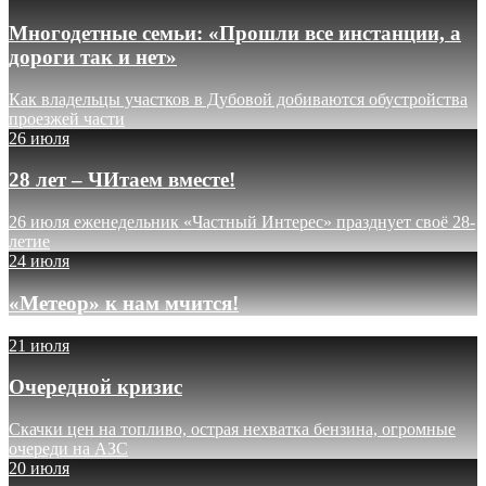
Многодетные семьи: «Прошли все инстанции, а
дороги так и нет»
Как владельцы участков в Дубовой добиваются обустройства
проезжей части
26 июля
28 лет – ЧИтаем вместе!
26 июля еженедельник «Частный Интерес» празднует своё 28-
летие
24 июля
«Метеор» к нам мчится!
21 июля
Очередной кризис
Скачки цен на топливо, острая нехватка бензина, огромные
очереди на АЗС
20 июля