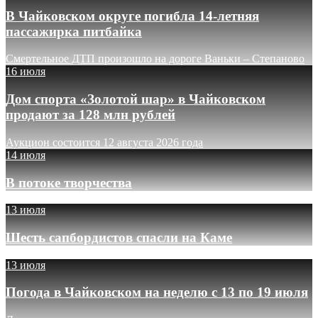
В Чайковском округе погибла 14-летняя
пассажирка питбайка
Смертельное ДТП произошло на дороге Ваньки – Степаново
16 июля
Дом спорта «Золотой шар» в Чайковском
продают за 128 млн рублей
Аукцион состоится 12 августа 2026 года
14 июля
В потоке творчества
13 июля
Шесть сапбордистов спасли на Каме
13 июля
Погода в Чайковском на неделю с 13 по 19 июля