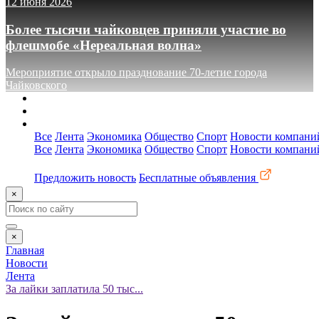
12 июня 2026
Более тысячи чайковцев приняли участие во
флешмобе «Нереальная волна»
Мероприятие открыло празднование 70-летие города
Чайковского
О сайте
Реклама
Контакты
Все
Лента
Экономика
Общество
Спорт
Новости компани
Все
Лента
Экономика
Общество
Спорт
Новости компани
Предложить новость
Бесплатные объявления
×
×
Главная
Новости
Лента
За лайки заплатила 50 тыс...