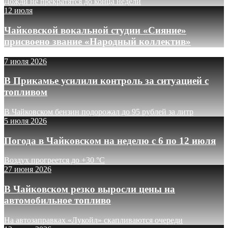
Дожди не прекратятся до конца недели
12 июля
Чайковской вокальной студии «Сияние»
присвоено звание «Народный коллектив»
7 июля 2026
В Прикамье усилили контроль за ситуацией с
топливом
В Чайковском бензин подорожал до 95 рублей за литр
5 июля 2026
Погода в Чайковском на неделю с 6 по 12 июля
Воздух прогреется до +30 °C
27 июня 2026
В Чайковском резко выросли цены на
автомобильное топливо
На автозаправках «Лукойл» скапливаются очереди