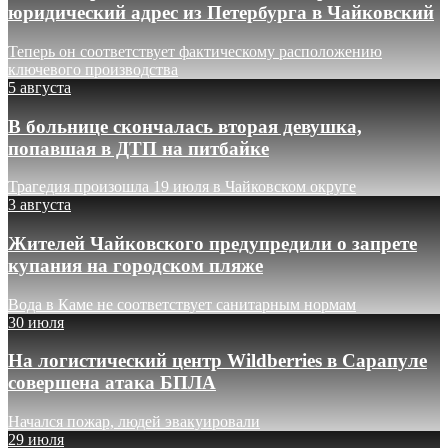
юридический адрес из Петербурга в Чайковский
Теперь он соответствует фактическому расположению
ключевого производства
5 августа
В больнице скончалась вторая девушка,
попавшая в ДТП на питбайке
Трагедия произошла 19 июля в Чайковском округе
3 августа
Жителей Чайковского предупредили о запрете
купания на городском пляже
Вода в Каме не соответствует санитарным нормам
30 июля
На логистический центр Wildberries в Сарапуле
совершена атака БПЛА
Начался пожар, людей эвакуировали
29 июля