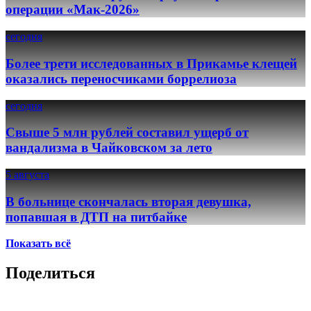
операции «Мак-2026»
сегодня
Более трети исследованных в Прикамье клещей
оказались переносчиками боррелиоза
сегодня
Свыше 5 млн рублей составил ущерб от
вандализма в Чайковском за лето
5 августа
В больнице скончалась вторая девушка,
попавшая в ДТП на питбайке
Показать всё
Поделиться