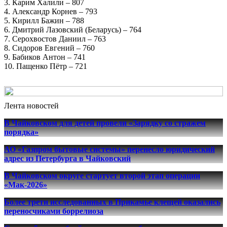
3. Карим Халили – 807
4. Александр Корнев – 793
5. Кирилл Бажин – 788
6. Дмитрий Лазовский (Беларусь) – 764
7. Серохвостов Даниил – 763
8. Сидоров Евгений – 760
9. Бабиков Антон – 741
10. Пащенко Пётр – 721
Лента новостей
В Чайковском для детей провели «Зарядку со стражем
порядка»
АО «Газпром бытовые системы» перенесло юридический
адрес из Петербурга в Чайковский
В Чайковском округе стартует второй этап операции
«Мак-2026»
Более трети исследованных в Прикамье клещей оказались
переносчиками боррелиоза