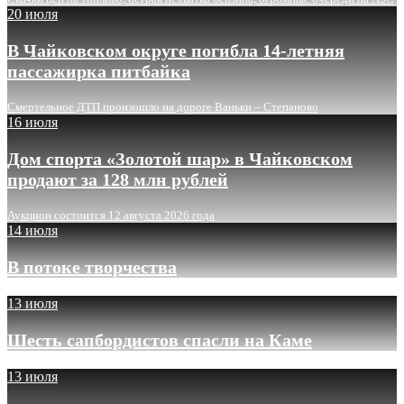
20 июля
В Чайковском округе погибла 14-летняя
пассажирка питбайка
Смертельное ДТП произошло на дороге Ваньки – Степаново
16 июля
Дом спорта «Золотой шар» в Чайковском
продают за 128 млн рублей
Аукцион состоится 12 августа 2026 года
14 июля
В потоке творчества
13 июля
Шесть сапбордистов спасли на Каме
13 июля