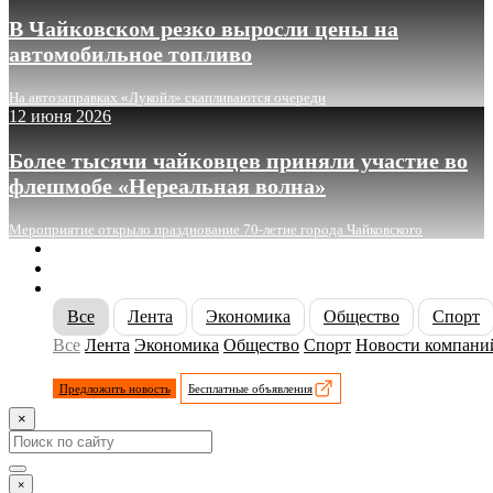
В Чайковском резко выросли цены на
автомобильное топливо
На автозаправках «Лукойл» скапливаются очереди
12 июня 2026
Более тысячи чайковцев приняли участие во
флешмобе «Нереальная волна»
Мероприятие открыло празднование 70-летие города Чайковского
О сайте
Реклама
Контакты
Все
Лента
Экономика
Общество
Спорт
Все
Лента
Экономика
Общество
Спорт
Новости компани
Предложить новость
Бесплатные объявления
×
×