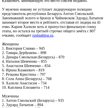
Казакевич, занимающую это место совсем недавно.
У мужчин никому не уступает лидирующую позицию
представитель республики Беларусь Антон Смольский.
Завоевавший золото и бронзу в Чайковском Эдуард Латыпов
занимает второе место в рейтинге, отставая от лидера на 41
очко. Карим Халили хоть и пропустил финальную гонку
этапа, но остался на третьей строчке общего зачёта с 807
очками, сообщает
rusbiathlon.ru
.
Женщины
1. Виктория Сливко – 945
2. Тамара Дербушева – 898
3. Динара Смольская (Беларусь) – 870
4. Наталия Шевченко – 855
5. Анастасия Шевченко – 834
6. Ирина Казакевич – 819
7. Резцова Кристина – 797
8. Сола Анна (Беларусь) – 768
9. Халили Анастасия – 734
10. Каплина Елизавета – 714
Мужчины
1. Антон Смольский (Беларусь) – 935
2. Эдуард Латыпов – 894