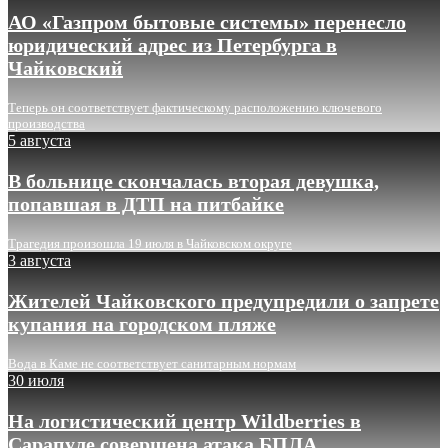
АО «Газпром бытовые системы» перенесло
юридический адрес из Петербурга в
Чайковский
Теперь он соответствует фактическому расположению ключевого
производства
5 августа
В больнице скончалась вторая девушка,
попавшая в ДТП на питбайке
Трагедия произошла 19 июля в Чайковском округе
3 августа
Жителей Чайковского предупредили о запрете
купания на городском пляже
Вода в Каме не соответствует санитарным нормам
30 июля
На логистический центр Wildberries в
Сарапуле совершена атака БПЛА