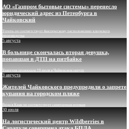
АО «Газпром бытовые системы» перенесло
юридический адрес из Петербурга в
Чайковский
Теперь он соответствует фактическому расположению ключевого
производства
5 августа
В больнице скончалась вторая девушка,
попавшая в ДТП на питбайке
Трагедия произошла 19 июля в Чайковском округе
3 августа
Жителей Чайковского предупредили о запрете
купания на городском пляже
Вода в Каме не соответствует санитарным нормам
30 июля
На логистический центр Wildberries в
Сарапуле совершена атака БПЛА