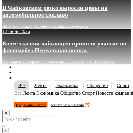
В Чайковском резко выросли цены на
автомобильное топливо
На автозаправках «Лукойл» скапливаются очереди
12 июня 2026
Более тысячи чайковцев приняли участие во
флешмобе «Нереальная волна»
Мероприятие открыло празднование 70-летие города Чайковского
О сайте
Реклама
Контакты
Все
Лента
Экономика
Общество
Спорт
Все
Лента
Экономика
Общество
Спорт
Новости компани
Предложить новость
Бесплатные объявления
×
×