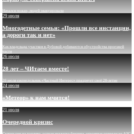
Начался пожар, людей эвакуировали
29 июля
Многодетные семьи: «Прошли все инстанции,
а дороги так и нет»
Как владельцы участков в Дубовой добиваются обустройства проезжей
части
26 июля
28 лет – ЧИтаем вместе!
26 июля еженедельник «Частный Интерес» празднует своё 28-летие
24 июля
«Метеор» к нам мчится!
21 июля
Очередной кризис
Скачки цен на топливо, острая нехватка бензина, огромные очереди на АЗС