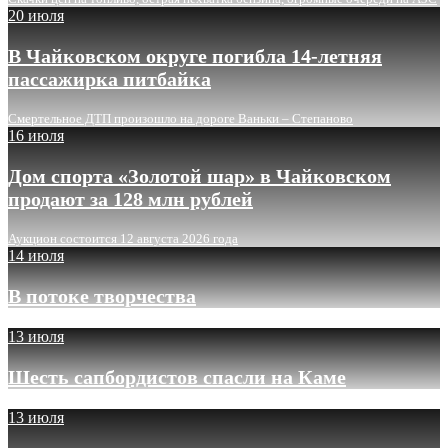
20 июля
В Чайковском округе погибла 14-летняя
пассажирка питбайка
Смертельное ДТП произошло на дороге Ваньки – Степаново
16 июля
Дом спорта «Золотой шар» в Чайковском
продают за 128 млн рублей
Аукцион состоится 12 августа 2026 года
14 июля
В потоке творчества
13 июля
Шесть сапбордистов спасли на Каме
13 июля