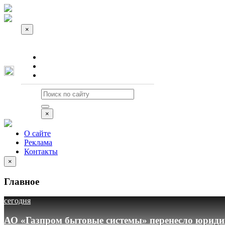
×
О сайте
Реклама
Контакты
×
О сайте
Реклама
Контакты
×
Главное
сегодня
АО «Газпром бытовые системы» перенесло юридич