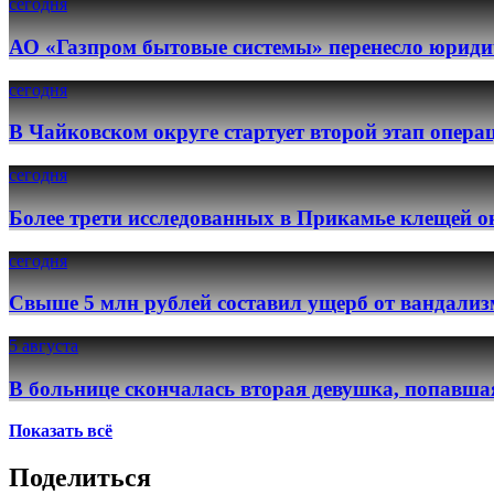
сегодня
АО «Газпром бытовые системы» перенесло юридич
сегодня
В Чайковском округе стартует второй этап опер
сегодня
Более трети исследованных в Прикамье клещей о
сегодня
Свыше 5 млн рублей составил ущерб от вандализ
5 августа
В больнице скончалась вторая девушка, попавша
Показать всё
Поделиться