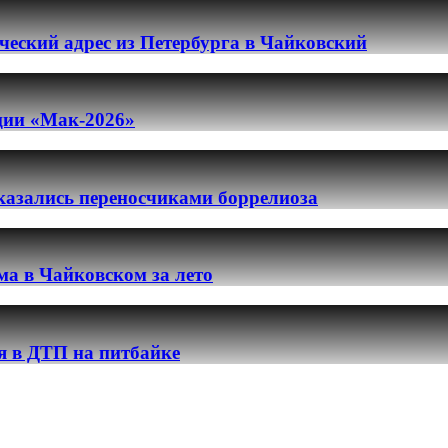
еский адрес из Петербурга в Чайковский
ации «Мак-2026»
казались переносчиками боррелиоза
ма в Чайковском за лето
я в ДТП на питбайке