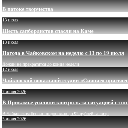
В потоке творчества
13 июля
Шесть сапбордистов спасли на Каме
13 июля
Погода в Чайковском на неделю с 13 по 19 июля
Дожди не прекратятся до конца недели
12 июля
Чайковской вокальной студии «Сияние» присвое
7 июля 2026
В Прикамье усилили контроль за ситуацией с то
В Чайковском бензин подорожал до 95 рублей за литр
5 июля 2026