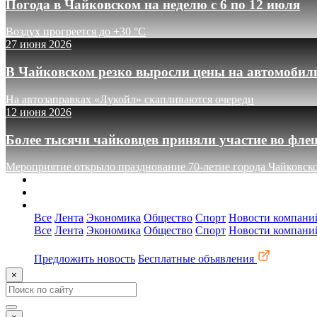
Погода в Чайковском на неделю с 6 по 12 июля
Воздух прогреется до +30 °C
27 июня 2026
В Чайковском резко выросли цены на автомобил
На автозаправках «Лукойл» скапливаются очереди
12 июня 2026
Более тысячи чайковцев приняли участие во фле
Мероприятие открыло празднование 70-летие города Чайковск
О сайте
Реклама
Контакты
Все
Лента
Экономика
Общество
Спорт
Новости компани
Все
Лента
Экономика
Общество
Спорт
Новости компани
Предложить новость
Бесплатные объявления
×