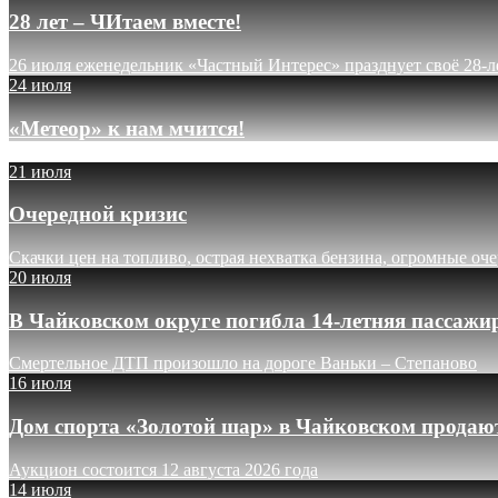
28 лет – ЧИтаем вместе!
26 июля еженедельник «Частный Интерес» празднует своё 28-л
24 июля
«Метеор» к нам мчится!
21 июля
Очередной кризис
Скачки цен на топливо, острая нехватка бензина, огромные оч
20 июля
В Чайковском округе погибла 14-летняя пассажи
Смертельное ДТП произошло на дороге Ваньки – Степаново
16 июля
Дом спорта «Золотой шар» в Чайковском продают
Аукцион состоится 12 августа 2026 года
14 июля