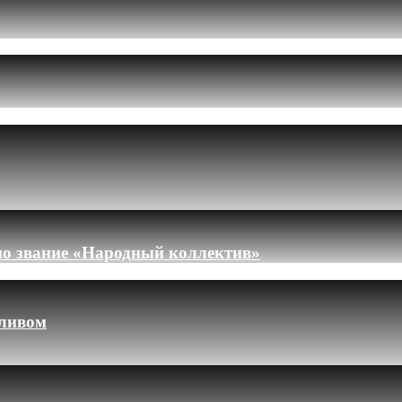
но звание «Народный коллектив»
пливом