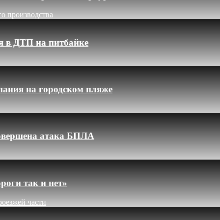
го производства
я в ДТП на питбайке
пания на городском пляже
 совершена атака БПЛА
роги так и нет»
роезжей части