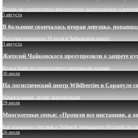
Теперь он соответствует фактическому расположению ключево
5 августа
В больнице скончалась вторая девушка, попавша
Трагедия произошла 19 июля в Чайковском округе
3 августа
Жителей Чайковского предупредили о запрете ку
Вода в Каме не соответствует санитарным нормам
30 июля
На логистический центр Wildberries в Сарапуле
Начался пожар, людей эвакуировали
29 июля
Многодетные семьи: «Прошли все инстанции, а до
Как владельцы участков в Дубовой добиваются обустройства п
26 июля