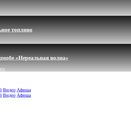
ьное топливо
шмобе «Нереальная волна»
ого
й
Видео
Афиша
й
Видео
Афиша