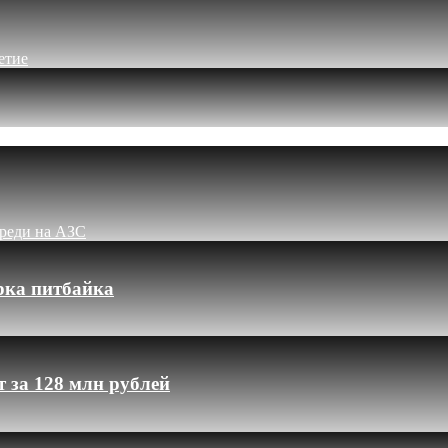
етие
ереди на АЗС
рка питбайка
 за 128 млн рублей