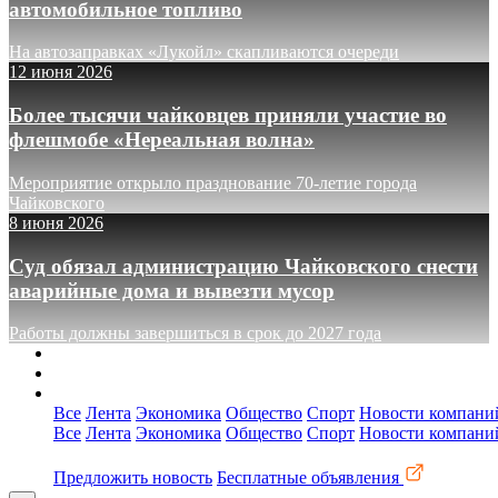
автомобильное топливо
На автозаправках «Лукойл» скапливаются очереди
12 июня 2026
Более тысячи чайковцев приняли участие во
флешмобе «Нереальная волна»
Мероприятие открыло празднование 70-летие города
Чайковского
8 июня 2026
Суд обязал администрацию Чайковского снести
аварийные дома и вывезти мусор
Работы должны завершиться в срок до 2027 года
О сайте
Реклама
Контакты
Все
Лента
Экономика
Общество
Спорт
Новости компани
Все
Лента
Экономика
Общество
Спорт
Новости компани
Предложить новость
Бесплатные объявления