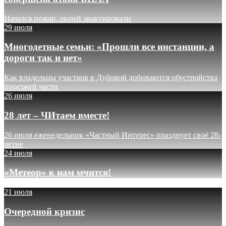
Начался пожар, людей эвакуировали
29 июля
Многодетные семьи: «Прошли все инстанции, а
дороги так и нет»
Как владельцы участков в Дубовой добиваются обустройства
проезжей части
26 июля
28 лет – ЧИтаем вместе!
26 июля еженедельник «Частный Интерес» празднует своё 28-
летие
24 июля
«Метеор» к нам мчится!
21 июля
Очередной кризис