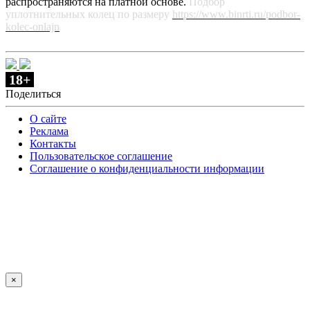
распространяются на платной основе.
Подбор
уплотнительных колец по размеру
https://www.binrti.ru/podbor-
kolec-onlajn
18+
Поделиться
О сайте
Реклама
Контакты
Пользовательское соглашение
Соглашение о конфиденциальности информации
×