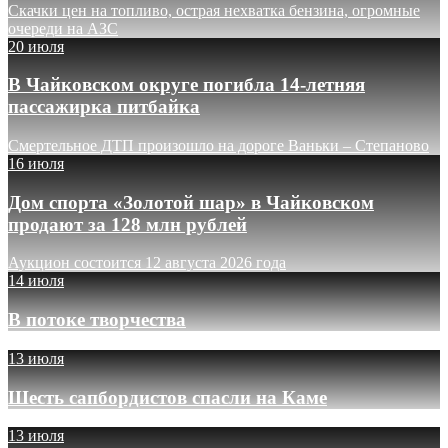
Скачки цен на топливо, острая нехватка бензина, огромные
очереди на АЗС
20 июля
В Чайковском округе погибла 14-летняя
пассажирка питбайка
Смертельное ДТП произошло на дороге Ваньки – Степаново
16 июля
Дом спорта «Золотой шар» в Чайковском
продают за 128 млн рублей
Аукцион состоится 12 августа 2026 года
14 июля
В потоке творчества
13 июля
Шесть сапбордистов спасли на Каме
13 июля