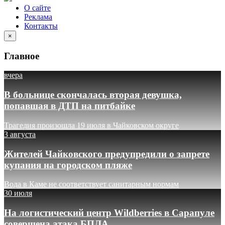
О сайте
Реклама
Контакты
×
Главное
вчера
В больнице скончалась вторая девушка,
попавшая в ДТП на питбайке
Трагедия произошла 19 июля в Чайковском округе
3 августа
Жителей Чайковского предупредили о запрете
купания на городском пляже
Вода в Каме не соответствует санитарным нормам
30 июля
На логистический центр Wildberries в Сарапуле
совершена атака БПЛА