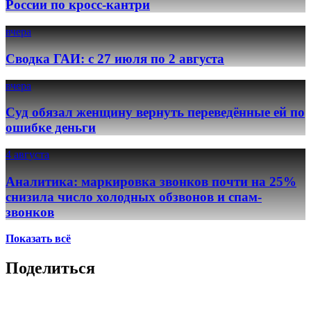
России по кросс-кантри
вчера
Сводка ГАИ: с 27 июля по 2 августа
вчера
Суд обязал женщину вернуть переведённые ей по
ошибке деньги
4 августа
Аналитика: маркировка звонков почти на 25%
снизила число холодных обзвонов и спам-
звонков
Показать всё
Поделиться