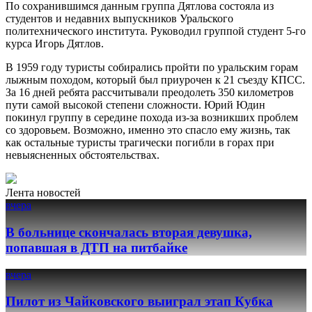
По сохранившимся данным группа Дятлова состояла из
студентов и недавних выпускников Уральского
политехнического института. Руководил группой студент 5-го
курса Игорь Дятлов.
В 1959 году туристы собирались пройти по уральским горам
лыжным походом, который был приурочен к 21 съезду КПСС.
За 16 дней ребята рассчитывали преодолеть 350 километров
пути самой высокой степени сложности. Юрий Юдин
покинул группу в середине похода из-за возникших проблем
со здоровьем. Возможно, именно это спасло ему жизнь, так
как остальные туристы трагически погибли в горах при
невыясненных обстоятельствах.
Лента новостей
вчера
В больнице скончалась вторая девушка,
попавшая в ДТП на питбайке
вчера
Пилот из Чайковского выиграл этап Кубка