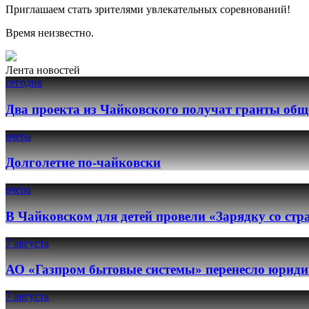
Приглашаем стать зрителями увлекательных соревнований!
Время неизвестно.
Лента новостей
сегодня
Два проекта из Чайковского получат гранты общ
вчера
Долголетие по-чайковски
вчера
В Чайковском для детей провели «Зарядку со ст
7 августа
АО «Газпром бытовые системы» перенесло юридич
7 августа