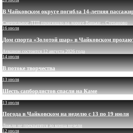
В Чайковском округе погибла 14-летняя пассажи
Смертельное ДТП произошло на дороге Ваньки – Степаново
16 июля
Дом спорта «Золотой шар» в Чайковском продают
Аукцион состоится 12 августа 2026 года
14 июля
В потоке творчества
13 июля
Шесть сапбордистов спасли на Каме
13 июля
Погода в Чайковском на неделю с 13 по 19 июля
Дожди не прекратятся до конца недели
12 июля