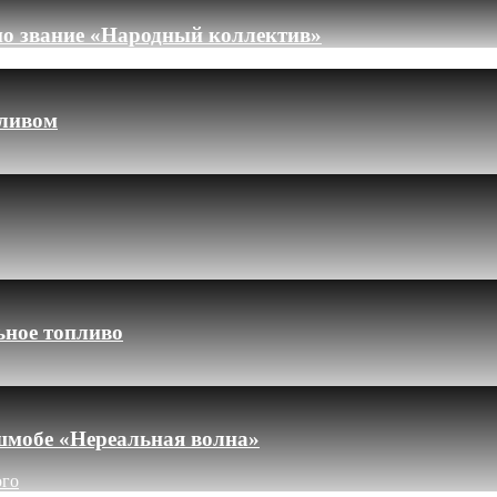
но звание «Народный коллектив»
пливом
ьное топливо
шмобе «Нереальная волна»
ого