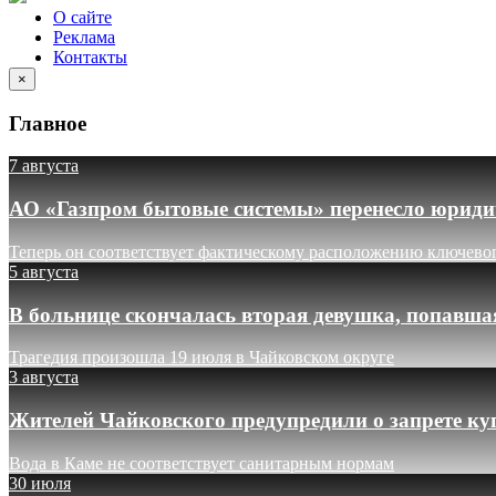
О сайте
Реклама
Контакты
×
Главное
7 августа
АО «Газпром бытовые системы» перенесло юридич
Теперь он соответствует фактическому расположению ключево
5 августа
В больнице скончалась вторая девушка, попавша
Трагедия произошла 19 июля в Чайковском округе
3 августа
Жителей Чайковского предупредили о запрете ку
Вода в Каме не соответствует санитарным нормам
30 июля