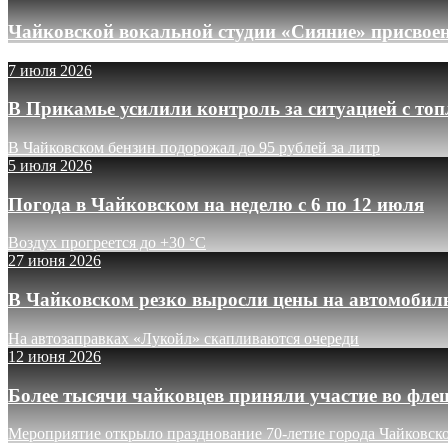
Чайковской вокальной студии «Сияние» присвое
7 июля 2026
В Прикамье усилили контроль за ситуацией с то
В Чайковском бензин подорожал до 95 рублей за литр
5 июля 2026
Погода в Чайковском на неделю с 6 по 12 июля
Воздух прогреется до +30 °C
27 июня 2026
В Чайковском резко выросли цены на автомобил
На автозаправках «Лукойл» скапливаются очереди
12 июня 2026
Более тысячи чайковцев приняли участие во фле
Мероприятие открыло празднование 70-летие города Чайковск