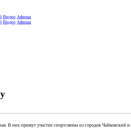
й
Видео
Афиша
й
Видео
Афиша
гу
я. В них примут участие спортсмены из городов Чайковский и 