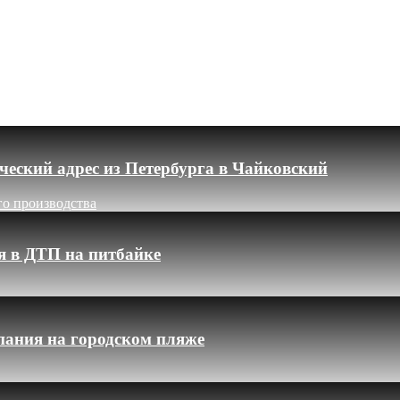
еский адрес из Петербурга в Чайковский
го производства
я в ДТП на питбайке
пания на городском пляже