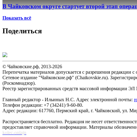
В Чайковском округе стартует второй этап опер
Показать всё
Поделиться
© Чайковские.рф, 2013-2026
Перепечатка материалов допускается с разрешения редакции с о
Сетевое издание "Чайковские.рф" (Chaikovskie.ru). Зарегист
(Роскомнадзор).
Реестр зарегистрированных средств массовой информации ЭЛ №
Главный редактор - Ильиных Н.С. Адрес электронной почты:
r
Телефон редакции: +7 (34241) 9-60-80.
Адрес редакции: 617760, Пермский край, г. Чайковский, ул. Мира
Распространяется бесплатно. Редакция не несет ответственнос
предоставляет справочной информации. Материалы обозначен
kolec-onlajn