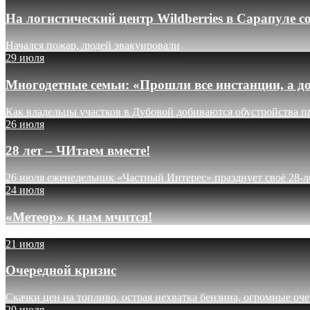
На логистический центр Wildberries в Сарапуле
Начался пожар, людей эвакуировали
29 июля
Многодетные семьи: «Прошли все инстанции, а до
Как владельцы участков в Дубовой добиваются обустройства п
26 июля
28 лет – ЧИтаем вместе!
26 июля еженедельник «Частный Интерес» празднует своё 28-л
24 июля
«Метеор» к нам мчится!
21 июля
Очередной кризис
Скачки цен на топливо, острая нехватка бензина, огромные оч
20 июля