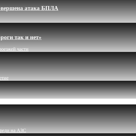
 совершена атака БПЛА
роги так и нет»
роезжей части
етие
ереди на АЗС