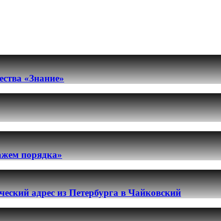
ества «Знание»
ражем порядка»
еский адрес из Петербурга в Чайковский