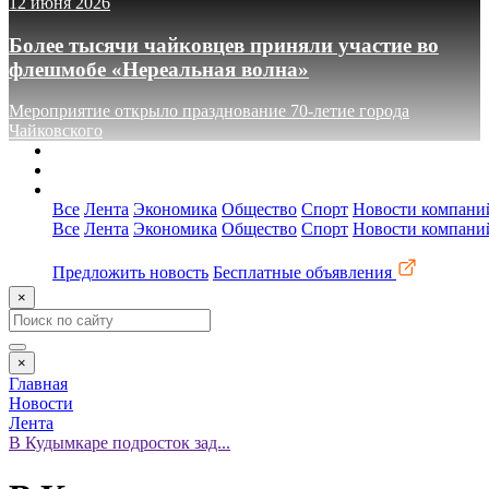
12 июня 2026
Более тысячи чайковцев приняли участие во
флешмобе «Нереальная волна»
Мероприятие открыло празднование 70-летие города
Чайковского
О сайте
Реклама
Контакты
Все
Лента
Экономика
Общество
Спорт
Новости компани
Все
Лента
Экономика
Общество
Спорт
Новости компани
Предложить новость
Бесплатные объявления
×
×
Главная
Новости
Лента
В Кудымкаре подросток зад...