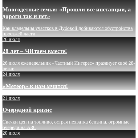
Многодетные семьи: «Прошли все инстанции, а
дороги так и нет»
Как владельцы участков в Дубовой добиваются обустройства
проезжей части
26 июля
28 лет – ЧИтаем вместе!
26 июля еженедельник «Частный Интерес» празднует своё 28-
летие
24 июля
«Метеор» к нам мчится!
21 июля
Очередной кризис
Скачки цен на топливо, острая нехватка бензина, огромные
очереди на АЗС
20 июля