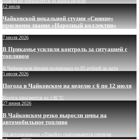
Дожди не прекратятся до конца недели
12 июля
Чайковской вокальной студии «Сияние»
присвоено звание «Народный коллектив»
7 июля 2026
В Прикамье усилили контроль за ситуацией с
топливом
В Чайковском бензин подорожал до 95 рублей за литр
5 июля 2026
Погода в Чайковском на неделю с 6 по 12 июля
Воздух прогреется до +30 °C
27 июня 2026
В Чайковском резко выросли цены на
автомобильное топливо
На автозаправках «Лукойл» скапливаются очереди