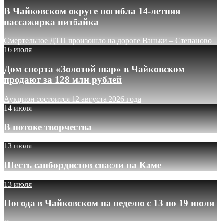
В Чайковском округе погибла 14-летняя
пассажирка питбайка
Смертельное ДТП произошло на дороге Ваньки – Степаново
16 июля
Дом спорта «Золотой шар» в Чайковском
продают за 128 млн рублей
Аукцион состоится 12 августа 2026 года
14 июля
В потоке творчества
13 июля
Шесть сапбордистов спасли на Каме
13 июля
Погода в Чайковском на неделю с 13 по 19 июля