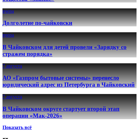
вчера
Долголетие по-чайковски
вчера
В Чайковском для детей провели «Зарядку со
стражем порядка»
7 августа
АО «Газпром бытовые системы» перенесло
юридический адрес из Петербурга в Чайковский
7 августа
В Чайковском округе стартует второй этап
операции «Мак-2026»
Показать всё