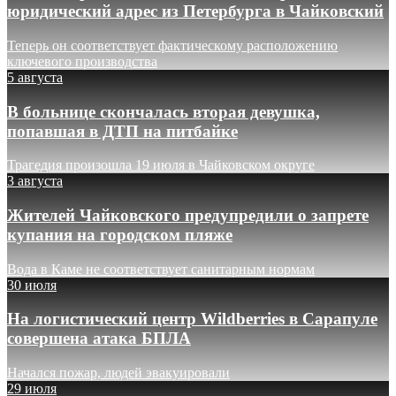
юридический адрес из Петербурга в Чайковский
Теперь он соответствует фактическому расположению
ключевого производства
5 августа
В больнице скончалась вторая девушка,
попавшая в ДТП на питбайке
Трагедия произошла 19 июля в Чайковском округе
3 августа
Жителей Чайковского предупредили о запрете
купания на городском пляже
Вода в Каме не соответствует санитарным нормам
30 июля
На логистический центр Wildberries в Сарапуле
совершена атака БПЛА
Начался пожар, людей эвакуировали
29 июля