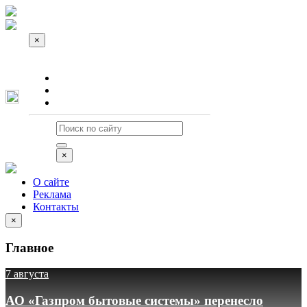
×
О сайте
Реклама
Контакты
×
О сайте
Реклама
Контакты
×
Главное
7 августа
АО «Газпром бытовые системы» перенесло