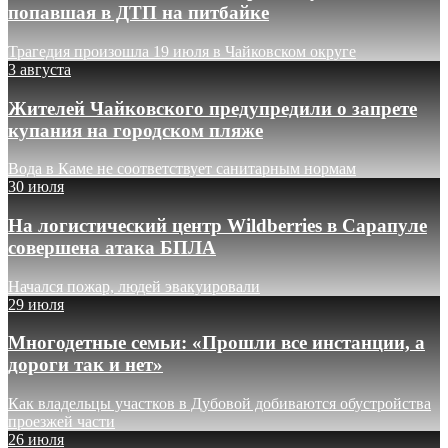
попавшая в ДТП на питбайке
Трагедия произошла 19 июля в Чайковском округе
3 августа
Жителей Чайковского предупредили о запрете
купания на городском пляже
Вода в Каме не соответствует санитарным нормам
30 июля
На логистический центр Wildberries в Сарапуле
совершена атака БПЛА
Начался пожар, людей эвакуировали
29 июля
Многодетные семьи: «Прошли все инстанции, а
дороги так и нет»
Как владельцы участков в Дубовой добиваются обустройства
проезжей части
26 июля