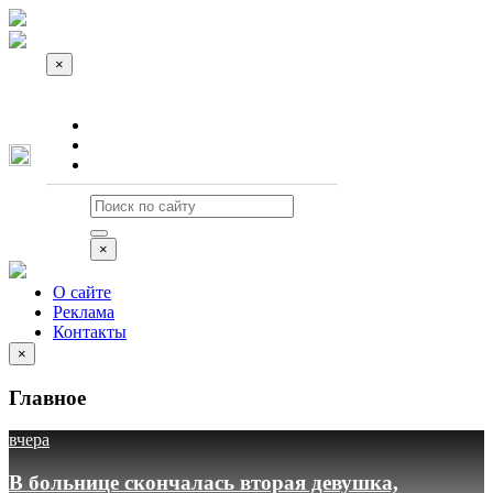
×
О сайте
Реклама
Контакты
×
О сайте
Реклама
Контакты
×
Главное
вчера
В больнице скончалась вторая девушка,