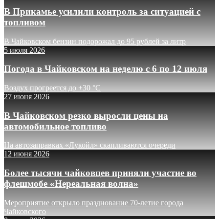
В Прикамье усилили контроль за ситуацией с
топливом
В Чайковском бензин подорожал до 95 рублей за литр
5 июля 2026
Погода в Чайковском на неделю с 6 по 12 июля
Воздух прогреется до +30 °C
27 июня 2026
В Чайковском резко выросли цены на
автомобильное топливо
На автозаправках «Лукойл» скапливаются очереди
12 июня 2026
Более тысячи чайковцев приняли участие во
флешмобе «Нереальная волна»
Мероприятие открыло празднование 70-летие города
Чайковского