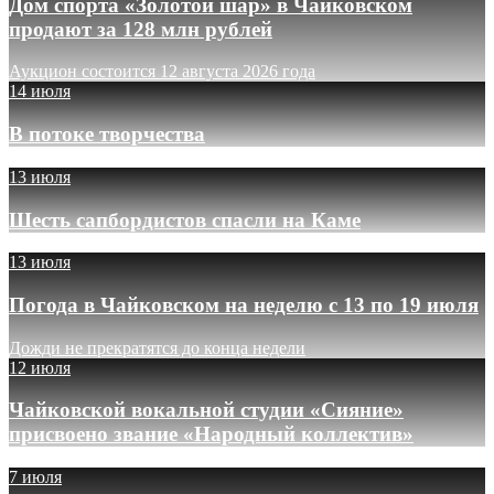
Дом спорта «Золотой шар» в Чайковском
продают за 128 млн рублей
Аукцион состоится 12 августа 2026 года
14 июля
В потоке творчества
13 июля
Шесть сапбордистов спасли на Каме
13 июля
Погода в Чайковском на неделю с 13 по 19 июля
Дожди не прекратятся до конца недели
12 июля
Чайковской вокальной студии «Сияние»
присвоено звание «Народный коллектив»
7 июля