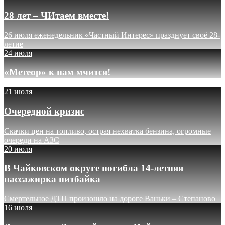
28 лет – ЧИтаем вместе!
26 июля еженедельник «Частный Интерес» празднует своё 28-
летие
24 июля
«Метеор» к нам мчится!
21 июля
Очередной кризис
Скачки цен на топливо, острая нехватка бензина, огромные
очереди на АЗС
20 июля
В Чайковском округе погибла 14-летняя
пассажирка питбайка
Смертельное ДТП произошло на дороге Ваньки – Степаново
16 июля