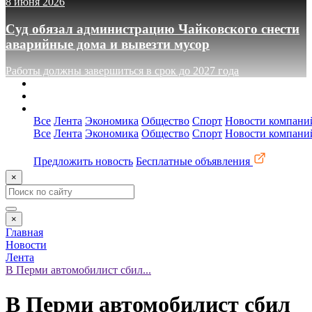
8 июня 2026
Суд обязал администрацию Чайковского снести
аварийные дома и вывезти мусор
Работы должны завершиться в срок до 2027 года
О сайте
Реклама
Контакты
Все
Лента
Экономика
Общество
Спорт
Новости компани
Все
Лента
Экономика
Общество
Спорт
Новости компани
Предложить новость
Бесплатные объявления
×
×
Главная
Новости
Лента
В Перми автомобилист сбил...
В Перми автомобилист сбил