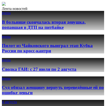
Лента новостей
вчера
В больнице скончалась вторая девушка,
попавшая в ДТП на питбайке
вчера
Пилот из Чайковского выиграл этап Кубка
России по кросс-кантри
вчера
Сводка ГАИ: с 27 июля по 2 августа
вчера
Суд обязал женщину вернуть переведённые ей по
ошибке деньги
4 августа