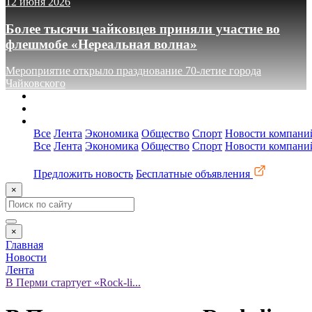
12 июня 2026
Более тысячи чайковцев приняли участие во
флешмобе «Нереальная волна»
Мероприятие открыло празднование 70-летие города
Чайковского
О сайте
Реклама
Контакты
Все
Лента
Экономика
Общество
Спорт
Новости компани
Все
Лента
Экономика
Общество
Спорт
Новости компани
Предложить новость
Бесплатные объявления
×
×
Главная
Новости
Лента
В Перми стартует «Rock-li...