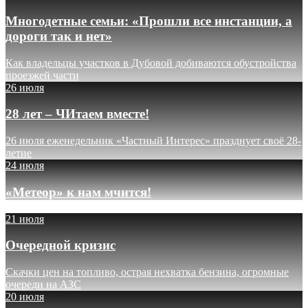
Многодетные семьи: «Прошли все инстанции, а
дороги так и нет»
Как владельцы участков в Дубовой добиваются обустройства
проезжей части
26 июля
28 лет – ЧИтаем вместе!
26 июля еженедельник «Частный Интерес» празднует своё 28-
летие
24 июля
«Метеор» к нам мчится!
21 июля
Очередной кризис
Скачки цен на топливо, острая нехватка бензина, огромные
очереди на АЗС
20 июля