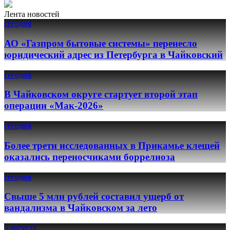
Лента новостей
сегодня
АО «Газпром бытовые системы» перенесло
юридический адрес из Петербурга в Чайковский
сегодня
В Чайковском округе стартует второй этап
операции «Мак-2026»
сегодня
Более трети исследованных в Прикамье клещей
оказались переносчиками боррелиоза
сегодня
Свыше 5 млн рублей составил ущерб от
вандализма в Чайковском за лето
5 августа