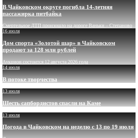
В Чайковском округе погибла 14-летняя
пассажирка питбайка
Смертельное ДТП произошло на дороге Ваньки – Степаново
16 июля
Дом спорта «Золотой шар» в Чайковском
продают за 128 млн рублей
Аукцион состоится 12 августа 2026 года
14 июля
В потоке творчества
13 июля
Шесть сапбордистов спасли на Каме
13 июля
Погода в Чайковском на неделю с 13 по 19 июля