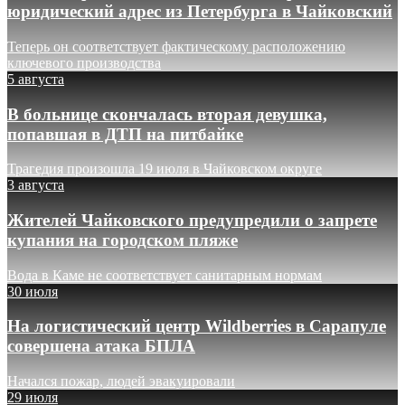
юридический адрес из Петербурга в Чайковский
Теперь он соответствует фактическому расположению
ключевого производства
5 августа
В больнице скончалась вторая девушка,
попавшая в ДТП на питбайке
Трагедия произошла 19 июля в Чайковском округе
3 августа
Жителей Чайковского предупредили о запрете
купания на городском пляже
Вода в Каме не соответствует санитарным нормам
30 июля
На логистический центр Wildberries в Сарапуле
совершена атака БПЛА
Начался пожар, людей эвакуировали
29 июля