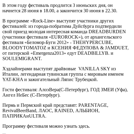
В этом году фестиваль продлится 3 июньских дня, он
начнется 28 июня в 18.00, а закончится 30 июня в 22.30.
В программе «Rock-Line» выступят участники других
фестивалей: из города-побратима Дуйсбурга подтвердили
свой приезд молодая интересная команда DREADBURDEN
(участники фестиваля «EUROROCK»), от архангельского
фестиваля «Беломор-Буги 2012» - THEHYPERCUBE,
BLOODYTOMATOZ и КСЕНИЯ ФЕДУЛОВА & JAMDUET,
от питерской «Emergenza2013» едут DEADBILLYB. и
SOULEMIGRANT.
Хэдлайнерами выступят драйвовые VANILLA SKY из
Италии, легендарная тувинская группа с мировым именем
YAT-KHA и зажигательный Ляпис Трубецкой.
Гости фестиваля: АлоэВера(С-Петербург), ГОД ЗМЕИ (Уфа),
Ангел НеБес (С-Петербург).
Пермь и Пермский край представят: PARENTAGE,
RevivalBeerBand, ЛАОС, RAINED, АЛЬБИОН,
ПАПРИКАиULTRA.
Программу фестиваля можно узнать здесь.