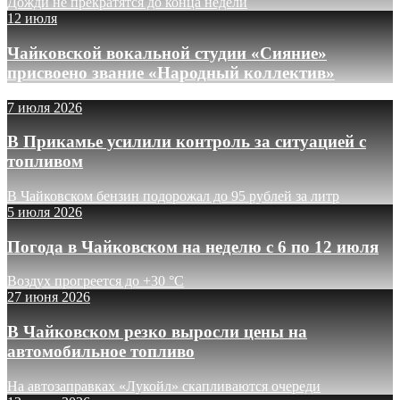
Дожди не прекратятся до конца недели
12 июля
Чайковской вокальной студии «Сияние»
присвоено звание «Народный коллектив»
7 июля 2026
В Прикамье усилили контроль за ситуацией с
топливом
В Чайковском бензин подорожал до 95 рублей за литр
5 июля 2026
Погода в Чайковском на неделю с 6 по 12 июля
Воздух прогреется до +30 °C
27 июня 2026
В Чайковском резко выросли цены на
автомобильное топливо
На автозаправках «Лукойл» скапливаются очереди