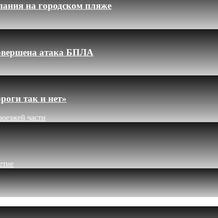
пания на городском пляже
 совершена атака БПЛА
роги так и нет»
роезжей части
етие