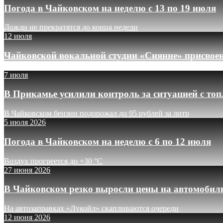
Погода в Чайковском на неделю с 13 по 19 июля
Дожди не прекратятся до конца недели
12 июля
Чайковской вокальной студии «Сияние» присвое
7 июля
В Прикамье усилили контроль за ситуацией с то
В Чайковском бензин подорожал до 95 рублей за литр
5 июля 2026
Погода в Чайковском на неделю с 6 по 12 июля
Воздух прогреется до +30 °C
27 июня 2026
В Чайковском резко выросли цены на автомобил
На автозаправках «Лукойл» скапливаются очереди
12 июня 2026