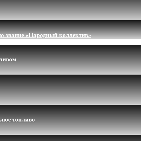
но звание «Народный коллектив»
пливом
ьное топливо