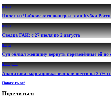
вчера
Пилот из Чайковского выиграл этап Кубка Росси
вчера
Сводка ГАИ: с 27 июля по 2 августа
вчера
Суд обязал женщину вернуть переведённые ей по
4 августа
Аналитика: маркировка звонков почти на 25% сн
Показать всё
Поделиться