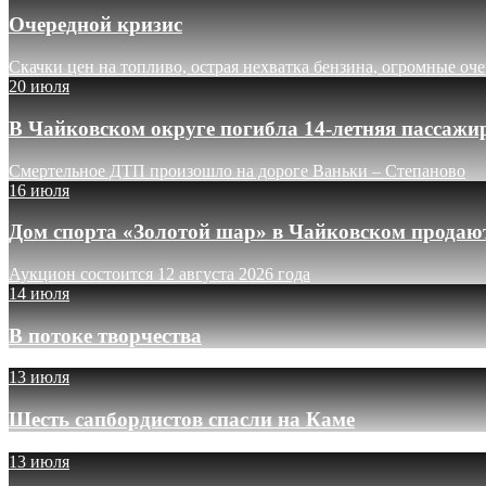
Очередной кризис
Скачки цен на топливо, острая нехватка бензина, огромные оч
20 июля
В Чайковском округе погибла 14-летняя пассажи
Смертельное ДТП произошло на дороге Ваньки – Степаново
16 июля
Дом спорта «Золотой шар» в Чайковском продают
Аукцион состоится 12 августа 2026 года
14 июля
В потоке творчества
13 июля
Шесть сапбордистов спасли на Каме
13 июля