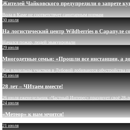
Жителей Чайковского предупредили о запрете ку
Вода в Каме не соответствует санитарным нормам
30 июля
На логистический центр Wildberries в Сарапуле
Начался пожар, людей эвакуировали
29 июля
Многодетные семьи: «Прошли все инстанции, а до
Как владельцы участков в Дубовой добиваются обустройства п
26 июля
28 лет – ЧИтаем вместе!
26 июля еженедельник «Частный Интерес» празднует своё 28-л
24 июля
«Метеор» к нам мчится!
21 июля