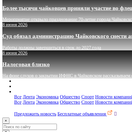
Более тысячи чайковцев приняли участие во фле
Мероприятие открыло празднование 70-летие города Чайковск
8 июня 2026
Суд обязал администрацию Чайковского снести а
Работы должны завершиться в срок до 2027 года
8 июня 2026
Налоговая близко
На фоне слухов о закрытии ИФНС в Чайковском рассказываем о
О сайте
Реклама
Контакты
Все
Лента
Экономика
Общество
Спорт
Новости компани
Все
Лента
Экономика
Общество
Спорт
Новости компани
Предложить новость
Бесплатные объявления
×