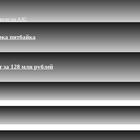
ереди на АЗС
рка питбайка
 за 128 млн рублей