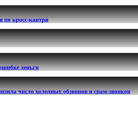
и по кросс-кантри
 ошибке деньги
изила число холодных обзвонов и спам-звонков