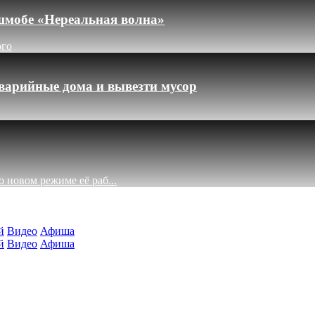
шмобе «Нереальная волна»
ого
варийные дома и вывезти мусор
 новом режиме её раб...
й
Видео
Афиша
й
Видео
Афиша